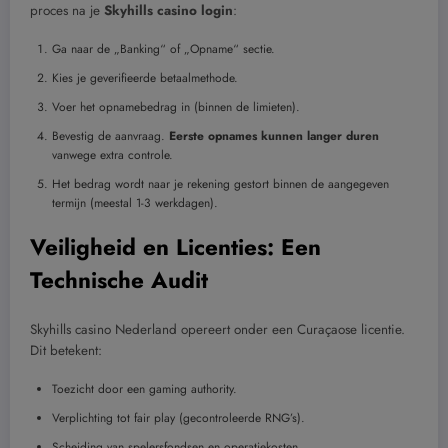
proces na je
Skyhills casino login
:
Ga naar de „Banking“ of „Opname“ sectie.
Kies je geverifieerde betaalmethode.
Voer het opnamebedrag in (binnen de limieten).
Bevestig de aanvraag.
Eerste opnames kunnen langer duren
vanwege extra controle.
Het bedrag wordt naar je rekening gestort binnen de aangegeven
termijn (meestal 1-3 werkdagen).
Veiligheid en Licenties: Een
Technische Audit
Skyhills casino Nederland opereert onder een Curaçaose licentie.
Dit betekent:
Toezicht door een gaming authority.
Verplichting tot fair play (gecontroleerde RNG’s).
Scheiding van spelersfondsen en operatiekosten.