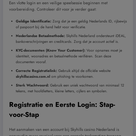
Een vlotte login en een veilige speelsessie beginnen met
voorbereiding. Controleer dit voor je verder gaat:
Geldige Identificatie:
Zorg dat je een geldig Nederlands ID, rijbewijs
of paspoort bij de hand hebt voor verificatie.
Nederlandse Betaalmethode:
Skyhills Nederland ondersteunt iDEAL,
bankoverschrijvingen en creditcards. Zorg dat je account actief is.
KYC-documenten (Know Your Customer):
Voor opnames moet je
identiteit, woonadres en betaalmethode verifiëren. Scan deze
documenten vooraf.
Correcte Registratielink:
Gebruik altijd de officiële website
skyhillscasino.com.nl
om phishing te voorkomen.
Sterk Wachtwoord:
Gebruik een uniek wachtwoord van minimaal 12
tekens, met hoofdletters, kleine letters, cijfers en symbolen.
Registratie en Eerste Login: Stap-
voor-Stap
Het aanmaken van een account bij Skyhills casino Nederland is
eenvoudig maar cruciaal voor een soepele toekomstige toegang.