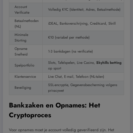
Account
Volledig KYC (Identiteit, Adres, Betaalmethode)
Verificatie
Betaalmethoden
iDEAL, Bankoverschrijving, Creditcard, Skrill
(NL)
Minimale
€10 (variabel per methode)
Storting
Opname
1-3 bankdagen (na verificatie)
Snelheid
Slots, Tafelspelen, Live Casino,
Skyhills betting
Spelportfolio
op sport
Klantenservice
Live Chat, E-mail, Telefoon (NL-talen)
SSL-encryptie, Gegevensbescherming volgens
Beveiliging
privacywet
Bankzaken en Opnames: Het
Cryptoproces
Voor opnames moet je account volledig geverifieerd zijn. Het