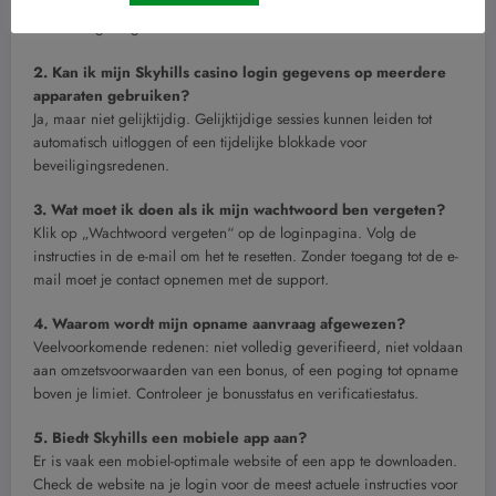
Nederland. Spelers zijn zelf verantwoordelijk voor naleving van
lokale wetgeving.
2. Kan ik mijn Skyhills casino login gegevens op meerdere
apparaten gebruiken?
Ja, maar niet gelijktijdig. Gelijktijdige sessies kunnen leiden tot
automatisch uitloggen of een tijdelijke blokkade voor
beveiligingsredenen.
3. Wat moet ik doen als ik mijn wachtwoord ben vergeten?
Klik op „Wachtwoord vergeten“ op de loginpagina. Volg de
instructies in de e-mail om het te resetten. Zonder toegang tot de e-
mail moet je contact opnemen met de support.
4. Waarom wordt mijn opname aanvraag afgewezen?
Veelvoorkomende redenen: niet volledig geverifieerd, niet voldaan
aan omzetsvoorwaarden van een bonus, of een poging tot opname
boven je limiet. Controleer je bonusstatus en verificatiestatus.
5. Biedt Skyhills een mobiele app aan?
Er is vaak een mobiel-optimale website of een app te downloaden.
Check de website na je login voor de meest actuele instructies voor