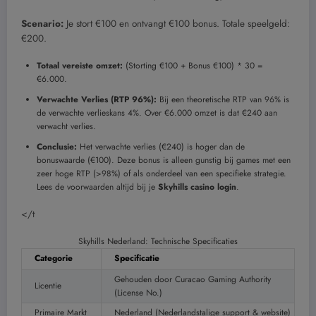
Scenario:
Je stort €100 en ontvangt €100 bonus. Totale speelgeld:
€200.
Totaal vereiste omzet:
(Storting €100 + Bonus €100) * 30 =
€6.000.
Verwachte Verlies (RTP 96%):
Bij een theoretische RTP van 96% is
de verwachte verlieskans 4%. Over €6.000 omzet is dat €240 aan
verwacht verlies.
Conclusie:
Het verwachte verlies (€240) is hoger dan de
bonuswaarde (€100). Deze bonus is alleen gunstig bij games met een
zeer hoge RTP (>98%) of als onderdeel van een specifieke strategie.
Lees de voorwaarden altijd bij je
Skyhills casino login
.
</t
Skyhills Nederland: Technische Specificaties
Categorie
Specificatie
Gehouden door Curacao Gaming Authority
Licentie
(License No.)
Primaire Markt
Nederland (Nederlandstalige support & website)