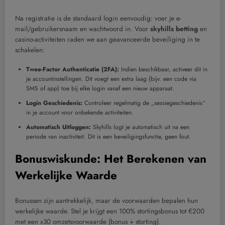
Na registratie is de standaard login eenvoudig: voer je e-
mail/gebruikersnaam en wachtwoord in. Voor
skyhills betting
en
casino-activiteiten raden we aan geavanceerde beveiliging in te
schakelen:
Twee-Factor Authenticatie (2FA):
Indien beschikbaar, activeer dit in
je accountinstellingen. Dit voegt een extra laag (bijv. een code via
SMS of app) toe bij elke login vanaf een nieuw apparaat.
Login Geschiedenis:
Controleer regelmatig de „sessiegeschiedenis“
in je account voor onbekende activiteiten.
Automatisch Uitloggen:
Skyhills logt je automatisch uit na een
periode van inactiviteit. Dit is een beveiligingsfunctie, geen fout.
Bonuswiskunde: Het Berekenen van
Werkelijke Waarde
Bonussen zijn aantrekkelijk, maar de voorwaarden bepalen hun
werkelijke waarde. Stel je krijgt een 100% stortingsbonus tot €200
met een x30 omzetsvoorwaarde (bonus + storting).