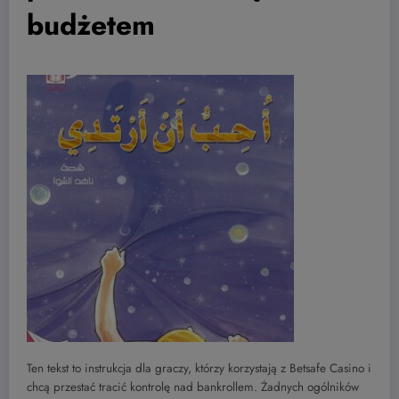
budżetem
Ten tekst to instrukcja dla graczy, którzy korzystają z Betsafe Casino i
chcą przestać tracić kontrolę nad bankrollem. Żadnych ogólników