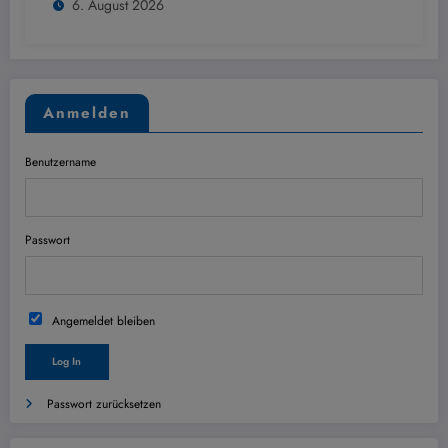
6. August 2026
Anmelden
Benutzername
Passwort
Angemeldet bleiben
Passwort zurücksetzen