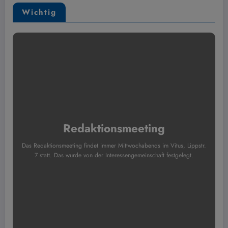
Wichtig
Redaktionsmeeting
Das Redaktionsmeeting findet immer Mittwochabends im Vitus, Lippstr.
7 statt. Das wurde von der Interessengemeinschaft festgelegt.