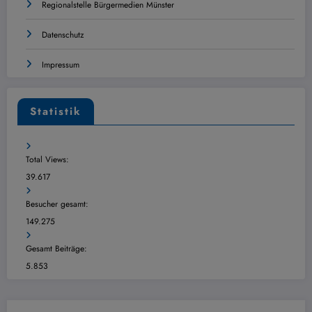
Regionalstelle Bürgermedien Münster
Datenschutz
Impressum
Statistik
Total Views:
39.617
Besucher gesamt:
149.275
Gesamt Beiträge:
5.853