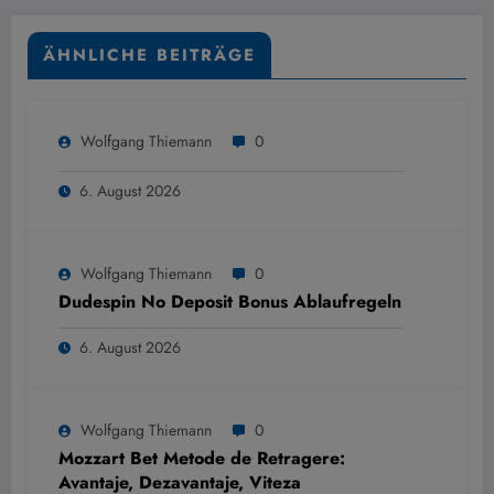
ÄHNLICHE BEITRÄGE
Wolfgang Thiemann
0
6. August 2026
Wolfgang Thiemann
0
Dudespin No Deposit Bonus Ablaufregeln
6. August 2026
Wolfgang Thiemann
0
Mozzart Bet Metode de Retragere:
Avantaje, Dezavantaje, Viteza