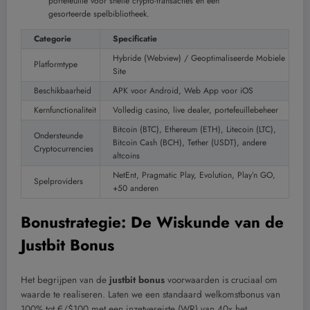
portefeuille voor snelle crypto-transacties en een
gesorteerde spelbibliotheek.
Categorie
Specificatie
Hybride (Webview) / Geoptimaliseerde Mobiele
Platformtype
Site
Beschikbaarheid
APK voor Android, Web App voor iOS
Kernfunctionaliteit
Volledig casino, live dealer, portefeuillebeheer
Bitcoin (BTC), Ethereum (ETH), Litecoin (LTC),
Ondersteunde
Bitcoin Cash (BCH), Tether (USDT), andere
Cryptocurrencies
altcoins
NetEnt, Pragmatic Play, Evolution, Play’n GO,
Spelproviders
+50 anderen
Bonustrategie: De Wiskunde van de
Justbit Bonus
Het begrijpen van de
justbit bonus
voorwaarden is cruciaal om
waarde te realiseren. Laten we een standaard welkomstbonus van
100% tot €/$100 met een inzetvereiste (WR) van 40x het