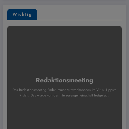
Wichtig
Redaktionsmeeting
Das Redaktionsmeeting findet immer Mittwochabends im Vitus, Lippstr.
7 statt. Das wurde von der Interessengemeinschaft festgelegt.