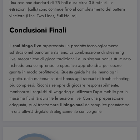
Una sessione standard di 75 ball dura circa 3-5 minuti. Le
estrazioni (calls) sono continue fino al completamento del pattern
vincitore (Line, Two Lines, Full House).
Conclusioni Finali
Il
snai bingo live
rappresenta un prodotto tecnologicamente
sofisticato nel panorama italiano. La combinazione di streaming
live, meccaniche di gioco tradizionali e un sistema bonus strutturato
richiede una comprensione operativa approfondita per essere
gestita in modo profittevole. Questa guida ha delineato ogni
aspetto, dalla matematica dei bonus agli scenari di troubleshooting
più complessi. Ricorda sempre di giocare responsabilmente,
monitorare i requisiti di wagering e utilizzare l’app mobile per la
massima fluidità durante le sessioni live. Con una preparazione
adeguata, puoi trasformare il
bingo snai
da semplice passatempo
in una attività digitale strategicamente coinvolgente.