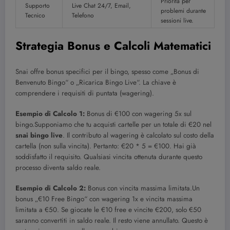
Priorità per
Supporto
Live Chat 24/7, Email,
problemi durante
Tecnico
Telefono
sessioni live.
Strategia Bonus e Calcoli Matematici
Snai offre bonus specifici per il bingo, spesso come „Bonus di
Benvenuto Bingo“ o „Ricarica Bingo Live“. La chiave è
comprendere i requisiti di puntata (wagering).
Esempio di Calcolo 1:
Bonus di €100 con wagering 5x sul
bingo.Supponiamo che tu acquisti cartelle per un totale di €20 nel
snai bingo live
. Il contributo al wagering è calcolato sul costo della
cartella (non sulla vincita). Pertanto: €20 * 5 = €100. Hai già
soddisfatto il requisito. Qualsiasi vincita ottenuta durante questo
processo diventa saldo reale.
Esempio di Calcolo 2:
Bonus con vincita massima limitata.Un
bonus „€10 Free Bingo“ con wagering 1x e vincita massima
limitata a €50. Se giocate le €10 free e vincite €200, solo €50
saranno convertiti in saldo reale. Il resto viene annullato. Questo è