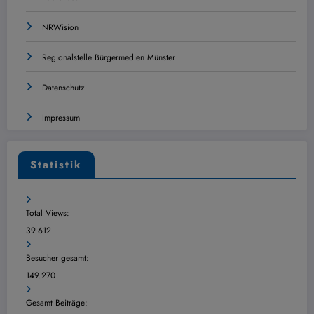
NRWision
Regionalstelle Bürgermedien Münster
Datenschutz
Impressum
Statistik
Total Views:
39.612
Besucher gesamt:
149.270
Gesamt Beiträge: