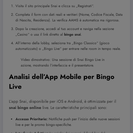
Visita il sito principale Snai e clicca su „Registrati“.
Completa il form con dati reali e veritieri (Nome, Codice Fiscale, Data
di Nascita, Residenza). La verifica AAMS è automatica ma rigorosa.
Dopo la creazione, accedi al tuo account e naviga nella sezione
„Casino“ o usa il link diretto al
bingo snai
.
All’interno della lobby, seleziona tra „Bingo Classico“ (gioco
automatizzato) o „Bingo Live“ per entrare nelle room in tempo reale.
Video dimostrativo: Una sessione di Snai Bingo Live in
azione, mostrando l’interfaccia e il presentatore.
Analisi dell’App Mobile per Bingo
Live
L’app Snai, disponibile per iOS e Android, è ottimizzata per il
snai bingo online
live. Le caratteristiche principali sono:
Accesso Prioritario:
Notifiche push per l’inizio delle nuove sessioni
live e per le promo bingo-specifiche.