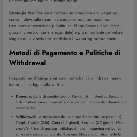
un termine comune nelle promo bingo.
Strategia Pro:
Per massimizzare un bonus con alto wagering,
concentratevi sulle room live con prize pool più bassi ma
frequenza di estrazione più alta (es. Bingo Speed). Il volume di
gioco (numero di cartelle acquistate) è più importante del valore
singolo della vincita per soddisfare il wagering rapidamente.
Metodi di Pagamento e Politiche di
Withdrawal
I depositi per il
bingo snai
sono immediati; i withdrawal hanno
tempi tecnici legati alla verifica.
Deposito:
Carta di credito/debito, PayPal, Skrill, Bonifico Bancario.
Tutti i metodi sono disponibili anche per acquisti specifici durante una
sessione live.
Withdrawal:
Lo stesso metodo usato per il deposito (se possibile).
Tempi: E-wallet (24h), Carta (2-5 giorni), Bonifico (3-7 giorni).
Nota
cruciale:
Prima di qualsiasi withdrawal, tutto il wagering dei bonus
attivi deve essere completato. Il sistema blocca automaticamente la