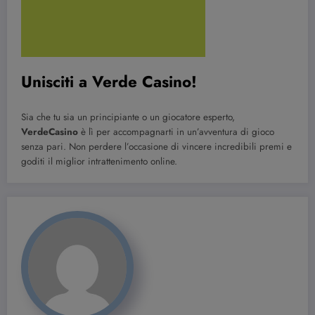
Unisciti a Verde Casino!
Sia che tu sia un principiante o un giocatore esperto,
VerdeCasino
è lì per accompagnarti in un’avventura di gioco
senza pari. Non perdere l’occasione di vincere incredibili premi e
goditi il miglior intrattenimento online.