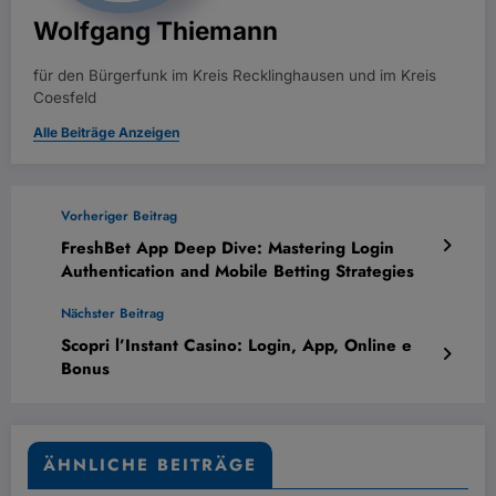
Wolfgang Thiemann
für den Bürgerfunk im Kreis Recklinghausen und im Kreis
Coesfeld
Alle Beiträge Anzeigen
Vorheriger Beitrag
FreshBet App Deep Dive: Mastering Login
Authentication and Mobile Betting Strategies
Nächster Beitrag
Scopri l’Instant Casino: Login, App, Online e
Bonus
ÄHNLICHE BEITRÄGE