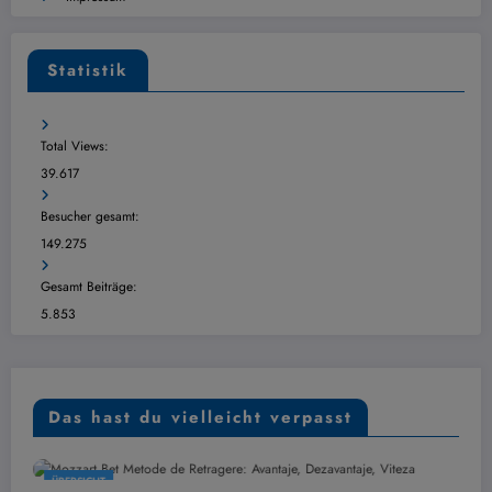
Statistik
Total Views:
39.617
Besucher gesamt:
149.275
Gesamt Beiträge:
5.853
Das hast du vielleicht verpasst
ÜBERSICHT