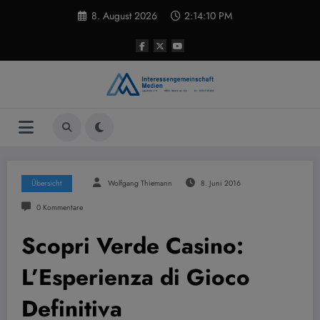
Zum
8. August 2026
2:14:11 PM
Inhalt
springen
Übersicht
Wolfgang Thiemann
8. Juni 2016
0 Kommentare
Scopri Verde Casino:
L’Esperienza di Gioco
Definitiva