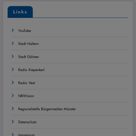
Links
YouTube
Stadt Haltern
Stadt Dülmen
Radio Kiepenkerl
Radio Vest
NRWision
Regionalstelle Bürgermedien Münster
Datenschutz
Impressum