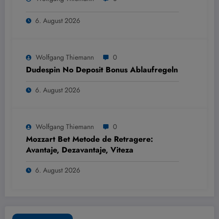
6. August 2026
Wolfgang Thiemann
0
Dudespin No Deposit Bonus Ablaufregeln
6. August 2026
Wolfgang Thiemann
0
Mozzart Bet Metode de Retragere:
Avantaje, Dezavantaje, Viteza
6. August 2026