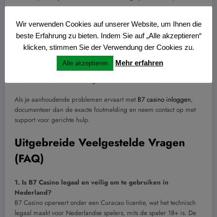
Probleem:
Geen verificatie-e-mail ontvangen na registratie.
Oplossing:
Wacht 10 minuten. Controleer alle e-mailmappen inclusief
Wir verwenden Cookies auf unserer Website, um Ihnen die
spam. Als niets aankomt, probeer opnieuw te registreren met een
beste Erfahrung zu bieten. Indem Sie auf „Alle akzeptieren“
alternatief e-mailadres (bv. Gmail in plaats van Outlook).
klicken, stimmen Sie der Verwendung der Cookies zu.
Probleem:
Langzaam inlogproces of trage respons.
Oplossing:
Dit kan server-zijde zijn. Wacht een paar minuten en
Mehr erfahren
Alle akzeptieren
probeer opnieuw tijdens daluren (bv. vroeg in de ochtend). Gebruik
een wired internetverbinding voor maximale stabiliteit.
Als je aanhoudende problemen ervaart met
B7 casino inloggen
,
documenteer dan de exacte foutmelding en neem contact op met
support voor gerichte hulp.
Uitgebreide Veelgestelde Vragen
(FAQ)
1. Is B7 Casino legaal en veilig om te gebruiken in
Nederland?
B7 Casino opereert onder een Curacao licentie, wat het technisch
legaal maakt voor Nederlandse spelers, mits de speler 18+ is. De