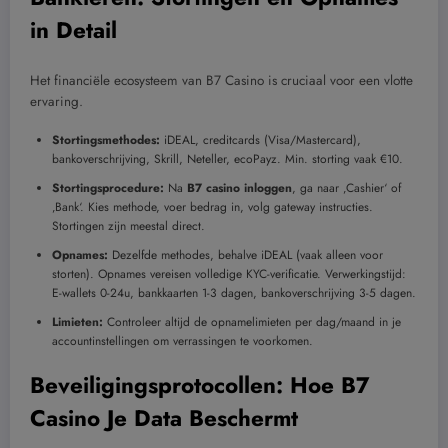
in Detail
Het financiële ecosysteem van B7 Casino is cruciaal voor een vlotte
ervaring.
Stortingsmethodes:
iDEAL, creditcards (Visa/Mastercard),
bankoverschrijving, Skrill, Neteller, ecoPayz. Min. storting vaak €10.
Stortingsprocedure:
Na
B7 casino inloggen
, ga naar ‚Cashier‘ of
‚Bank‘. Kies methode, voer bedrag in, volg gateway instructies.
Stortingen zijn meestal direct.
Opnames:
Dezelfde methodes, behalve iDEAL (vaak alleen voor
storten). Opnames vereisen volledige KYC-verificatie. Verwerkingstijd:
E-wallets 0-24u, bankkaarten 1-3 dagen, bankoverschrijving 3-5 dagen.
Limieten:
Controleer altijd de opnamelimieten per dag/maand in je
accountinstellingen om verrassingen te voorkomen.
Beveiligingsprotocollen: Hoe B7
Casino Je Data Beschermt