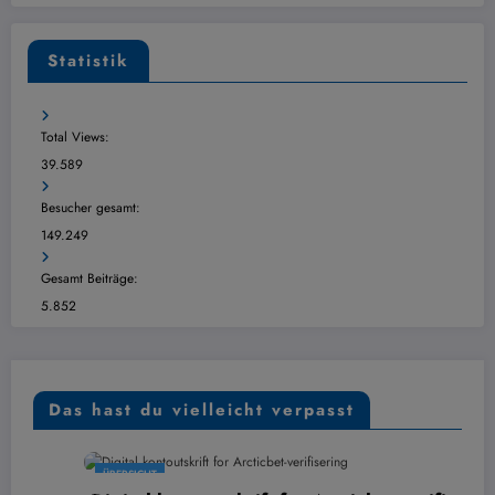
Statistik
Total Views:
39.589
Besucher gesamt:
149.249
Gesamt Beiträge:
5.852
Das hast du vielleicht verpasst
ÜBERSICHT