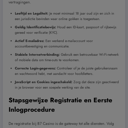
vertragingen.
Leeftijd en Legaliteit:
Je moet minimaal 18 jaar oud zijn en zich in
een jurisdictie bevinden waar online gokken is toegestaan.
Geldig Identificatiebewijs:
Houd een ID-kaart, paspoort of rijbewijs
gereed voor verificatie (KYC).
Actief E-mailadres:
Een werkend e-mailaccount voor
accountbevestiging en communicatie.
Stabiele Internetverbinding:
Gebruik een betrouwbaar Wi-Fi-netwerk
of mobiele data om time-outs te voorkomen.
Correcte Login-gegevens:
Controleer of je de juiste gebruikersnaam
en wachtwoord hebt, met aandacht voor hoofdletters.
JavaScript en Cookies ingeschakeld:
Zorg dat deze zijn geactiveerd
in je browser voor een soepele werking van de site.
Stapsgewijze Registratie en Eerste
Inlogprocedure
De registratie bij B7 Casino is de gateway tot alle diensten. Volg