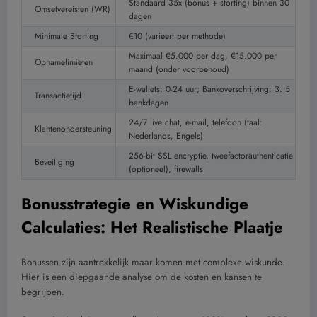
Standaard 35x (bonus + storting) binnen 30
Omsetvereisten (WR)
dagen
Minimale Storting
€10 (varieert per methode)
Maximaal €5.000 per dag, €15.000 per
Opnamelimieten
maand (onder voorbehoud)
E-wallets: 0-24 uur; Bankoverschrijving: 3. 5
Transactietijd
bankdagen
24/7 live chat, e-mail, telefoon (taal:
Klantenondersteuning
Nederlands, Engels)
256-bit SSL encryptie, tweefactorauthenticatie
Beveiliging
(optioneel), firewalls
Bonusstrategie en Wiskundige
Calculaties: Het Realistische Plaatje
Bonussen zijn aantrekkelijk maar komen met complexe wiskunde.
Hier is een diepgaande analyse om de kosten en kansen te
begrijpen.