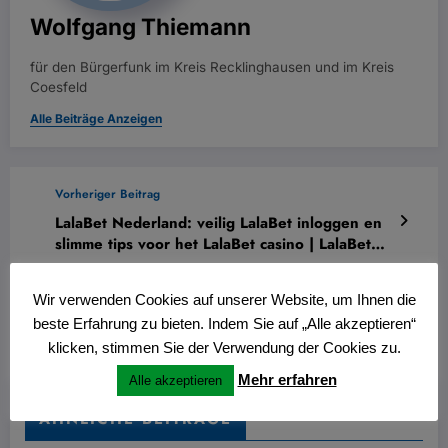
Wolfgang Thiemann
für den Bürgerfunk im Kreis Recklinghausen und im Kreis
Coesfeld
Alle Beiträge Anzeigen
Vorheriger Beitrag
LalaBet Nederland: veilig LalaBet inloggen en
slimme tips voor het LalaBet casino | LalaBet
login
Nächster Beitrag
Wir verwenden Cookies auf unserer Website, um Ihnen die
B7 Casino Inloggen Ontrafeld: Een Technische
beste Erfahrung zu bieten. Indem Sie auf „Alle akzeptieren“
Deep Dive van Troubleshooting tot Wiskundige
klicken, stimmen Sie der Verwendung der Cookies zu.
Strategie
Mehr erfahren
Alle akzeptieren
ÄHNLICHE BEITRÄGE