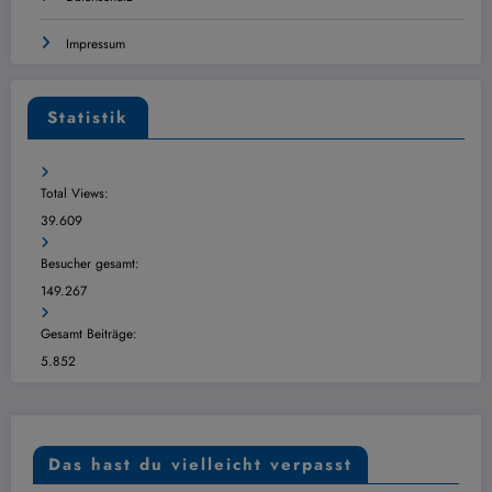
Impressum
Statistik
Total Views:
39.609
Besucher gesamt:
149.267
Gesamt Beiträge:
5.852
Das hast du vielleicht verpasst