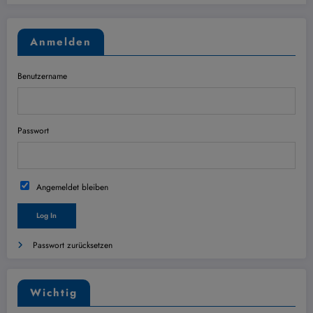
Anmelden
Benutzername
Passwort
Angemeldet bleiben
Passwort zurücksetzen
Wichtig