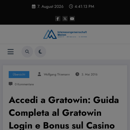
Zum
7. August 2026
4:41:14 PM
Inhalt
springen
Übersicht
Wolfgang Thiemann
3. Mai 2016
0 Kommentare
Accedi a Gratowin: Guida
Completa al Gratowin
Login e Bonus sul Casino