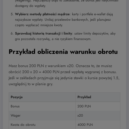
(wagering). Najczęstszy błąd to zakładanie, że bonus jest natychmiast
dostępny do wypłaty.
Wybierz metody płatności mądrze
: karty i portfele e‑wallet dają
najszybsze wypłaty. Unikaj przelewów bankowych, jeśli planujesz
często wypłacać mniejsze kwoty.
Sprawdzaj historię transakcji i limity
: ustaw limity depozytów, aby
gra pozostała rozrywką, a nie ryzykiem finansowym.
Przykład obliczenia warunku obrotu
Masz bonus 200 PLN z warunkiem x20. Oznacza to, że musisz
obrócić 200 x 20 = 4000 PLN przed wypłatą wygranej z bonusu.
Jeśli w zakładach przyjmuje się jedynie stawki o kursie powyżej 1.5,
uwzględnij to w planie gry.
Pozycja
Przykład
Bonus
200 PLN
Wager
x20
Kwota do obrotu
4000 PLN