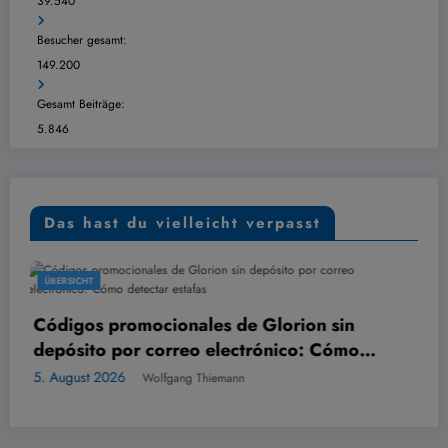
39.540
Besucher gesamt:
149.200
Gesamt Beiträge:
5.846
Das hast du vielleicht verpasst
ÜBERSICHT
 Glorion sin
La crescita delle app per i
trónico: Cómo
rischi, regolamentazione e 
5. August 2026
Wolfgang Thiemann