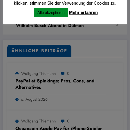
klicken, stimmen Sie der Verwendung der Cookies zu.
per Accesso, App e Sicurezza – Guida
Aggiornata
Mehr erfahren
Alle akzeptieren
Nächster Beitrag
Wilhelm Busch Abend in Dülmen
ÄHNLICHE BEITRÄGE
Wolfgang Thiemann
0
PayPal at Spinkings: Pros, Cons, and
Alternatives
6. August 2026
Wolfgang Thiemann
0
Oceanspin Apple Pay für iPhone-Spieler