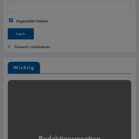
Angemeldet bleiben
Passwort zurücksetzen
Wichtig
Redaktionsmeeting