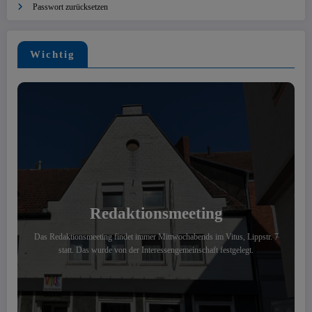
Passwort zurücksetzen
Wichtig
Redaktionsmeeting
Das Redaktionsmeeting findet immer Mittwochabends im Vitus, Lippstr. 7
statt. Das wurde von der Interessengemeinschaft festgelegt.