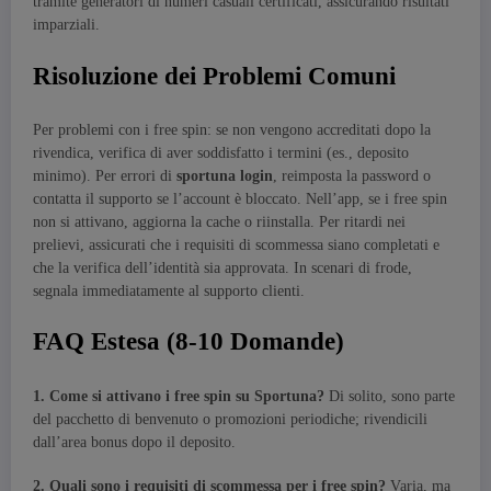
tramite generatori di numeri casuali certificati, assicurando risultati
imparziali.
Risoluzione dei Problemi Comuni
Per problemi con i free spin: se non vengono accreditati dopo la
rivendica, verifica di aver soddisfatto i termini (es., deposito
minimo). Per errori di
sportuna login
, reimposta la password o
contatta il supporto se l’account è bloccato. Nell’app, se i free spin
non si attivano, aggiorna la cache o riinstalla. Per ritardi nei
prelievi, assicurati che i requisiti di scommessa siano completati e
che la verifica dell’identità sia approvata. In scenari di frode,
segnala immediatamente al supporto clienti.
FAQ Estesa (8-10 Domande)
1. Come si attivano i free spin su Sportuna?
Di solito, sono parte
del pacchetto di benvenuto o promozioni periodiche; rivendicili
dall’area bonus dopo il deposito.
2. Quali sono i requisiti di scommessa per i free spin?
Varia, ma