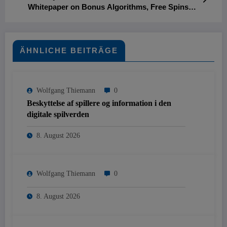
Whitepaper on Bonus Algorithms, Free Spins
Strategy, and Withdrawal Engineering
ÄHNLICHE BEITRÄGE
Wolfgang Thiemann
0
Beskyttelse af spillere og information i den
digitale spilverden
8. August 2026
Wolfgang Thiemann
0
8. August 2026