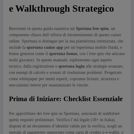
e Walkthrough Strategico
Benvenuti in questa guida esaustiva sui
Sportuna free spins
, un
componente chiave dell’offerta di intrattenimento di questo casino
online. Sportuna si distingue per la sua piattaforma ottimizzata, che
include la
sportuna casino app
per un’esperienza mobile fluida, e
bonus generosi come il
sportuna bonus
, con i free spin che attirano
molti giocatori. In questo manuale, esploreremo ogni aspetto
tecnico, dalla registrazione e
sportuna login
alle strategie avanzate,
con esempi di calcolo e scenari di risoluzione problemi. Progettato
come whitepaper per utenti esperti, copriamo licenze, sicurezza e
meccanismi interni per massimizzare le vincite.
Prima di Iniziare: Checklist Essenziale
Per approfittare dei free spin su Sportuna, assicurati di soddisfare
questi requisiti preliminari. Verifica l’età legale (18+ in Italia),
disponi di un documento d’identità valido per la verifica, scegli un
metodo di pagamento supportato come carta di credito o e-wallet, e