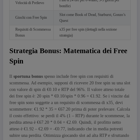
Velocità di Prelievo
bonifici
Slot come Book of Dead, Starburst, Gonzo’s
Giochi con Free Spin
Quest
Requisiti di Scommessa
x35 per free spin (dettagli nella sezione
Bonus
strategia)
Strategia Bonus: Matematica dei Free
Spin
Il
sportuna bonus
spesso include free spin con requisiti di
scommessa. Ad esempio, supponi di ricevere 20 free spin su una slot
con valore di spin di €0.10 e RTP del 96%. Il valore atteso totale
dei free spin è: 20 spin * €0.10/spin * 0.96 = €1.92. Se i vincite dai
free spin sono soggette a un requisito di scommessa di x35, devi
scommettere: €1.92 * 35 = €67.20 prima di poter prelevare. Calcola
il costo effettivo: se perdi il 4% (1 – RTP) durante le scommesse, la
perdita attesa è €67.20 * 0.04 = €2.69. Quindi, il profitto netto
atteso è €1.92 – €2.69 = -€0.77, indicando che in media potresti
subire una perdita. Ottimizza giocando slot ad alta RTP e sfruttando