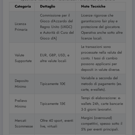
Categoria
Dettaglio
Note Tecniche
Commissione per il
Licenze rigorose che
Gioco d’Azzardo del
garantiscono fair play e
Licenza
Regno Unito (UKGC)
protezione del giocatore.
Primaria
e Autorità di Cura del
Operativa anche sotto altre
Gioco d’A]
licenze locali.
Le transazioni sono
processate nella valuta del
Valute
EUR, GBP, USD, e
conto. I tassi di cambio
Supportate
altre valute locali
possono applicarsi per
depositi in valute diverse.
Variabile a seconda del
Deposito
Tipicamente 10€
metodo di pagamento (es.
Minimo
carte, e-wallets).
Tempi di elaborazione: e-
Prelievo
Tipicamente 15€
wallets 24h, carte bancarie
Minimo
3-5 giorni lavorativi.
Margini (overround)
Mercati
Oltre 40 sport, eventi
competitivi, spesso sotto il
Scommesse
live, virtuali
5% per eventi principali.