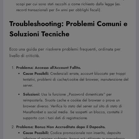
scopi per cui sono stati raccolti o come richiesto dalla legge (es.
record transazionali per 5+ anni per obblighi fiscali).
Troubleshooting: Problemi Comuni e
Soluzioni Tecniche
Ecco una guida per risolvere problemi frequenti, ordinata per
livello di criticità.
Problema: Accesso all’Account Fallito.
Cause Possibili:
Credenziali errate, account bloccato per troppi
tentativi, problemi di cache/cookie del browser, manutenzione del
server.
Soluzioni:
Usa la funzione „Password dimenticata“ per
reimpostarla. Svuota cache e cookie del browser o prova un
browser diverso. Verifica lo stato del server sul sito di stato di
Marathonbet o social media. Se sospetti un blocco, contatta il
supporto con i tuoi dati di registrazione.
Problema: Bonus Non Accreditato dopo il Deposito.
Cause Possibili:
Codice promozionale non inserito, deposito
inferiore al minimo richiesto, bonus già utilizzato in precedenza