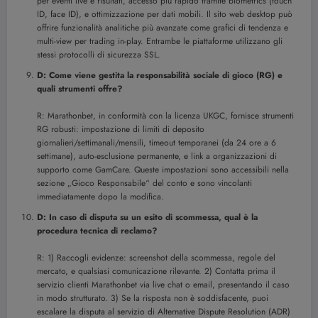
per eventi live e risultati, accesso più rapido tramite biometrics (touch
ID, face ID), e ottimizzazione per dati mobili. Il sito web desktop può
offrire funzionalità analitiche più avanzate come grafici di tendenza e
multi-view per trading in-play. Entrambe le piattaforme utilizzano gli
stessi protocolli di sicurezza SSL.
D: Come viene gestita la responsabilità sociale di gioco (RG) e
quali strumenti offre?
R: Marathonbet, in conformità con la licenza UKGC, fornisce strumenti
RG robusti: impostazione di limiti di deposito
giornalieri/settimanali/mensili, timeout temporanei (da 24 ore a 6
settimane), auto-esclusione permanente, e link a organizzazioni di
supporto come GamCare. Queste impostazioni sono accessibili nella
sezione „Gioco Responsabile“ del conto e sono vincolanti
immediatamente dopo la modifica.
D: In caso di disputa su un esito di scommessa, qual è la
procedura tecnica di reclamo?
R: 1) Raccogli evidenze: screenshot della scommessa, regole del
mercato, e qualsiasi comunicazione rilevante. 2) Contatta prima il
servizio clienti Marathonbet via live chat o email, presentando il caso
in modo strutturato. 3) Se la risposta non è soddisfacente, puoi
escalare la disputa al servizio di Alternative Dispute Resolution (ADR)