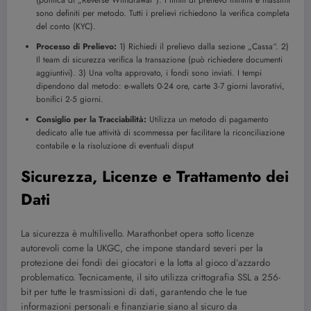
sono definiti per metodo. Tutti i prelievi richiedono la verifica completa
del conto (KYC).
Processo di Prelievo:
1) Richiedi il prelievo dalla sezione „Cassa“. 2)
Il team di sicurezza verifica la transazione (può richiedere documenti
aggiuntivi). 3) Una volta approvato, i fondi sono inviati. I tempi
dipendono dal metodo: e-wallets 0-24 ore, carte 3-7 giorni lavorativi,
bonifici 2-5 giorni.
Consiglio per la Tracciabilità:
Utilizza un metodo di pagamento
dedicato alle tue attività di scommessa per facilitare la riconciliazione
contabile e la risoluzione di eventuali disput
Sicurezza, Licenze e Trattamento dei
Dati
La sicurezza è multilivello. Marathonbet opera sotto licenze
autorevoli come la UKGC, che impone standard severi per la
protezione dei fondi dei giocatori e la lotta al gioco d’azzardo
problematico. Tecnicamente, il sito utilizza crittografia SSL a 256-
bit per tutte le trasmissioni di dati, garantendo che le tue
informazioni personali e finanziarie siano al sicuro da