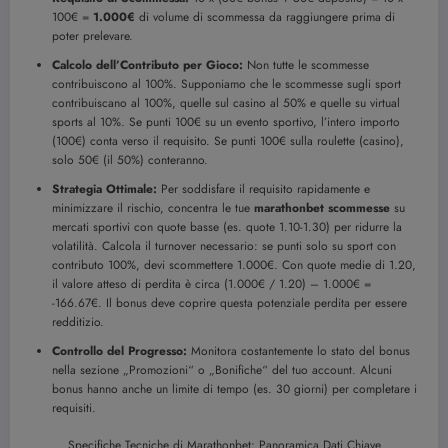
100€ =
1.000€
di volume di scommessa da raggiungere prima di
poter prelevare.
Calcolo dell’Contributo per Gioco:
Non tutte le scommesse
contribuiscono al 100%. Supponiamo che le scommesse sugli sport
contribuiscano al 100%, quelle sul casino al 50% e quelle su virtual
sports al 10%. Se punti 100€ su un evento sportivo, l’intero importo
(100€) conta verso il requisito. Se punti 100€ sulla roulette (casino),
solo 50€ (il 50%) conteranno.
Strategia Ottimale:
Per soddisfare il requisito rapidamente e
minimizzare il rischio, concentra le tue
marathonbet scommesse
su
mercati sportivi con quote basse (es. quote 1.10-1.30) per ridurre la
volatilità. Calcola il turnover necessario: se punti solo su sport con
contributo 100%, devi scommettere 1.000€. Con quote medie di 1.20,
il valore atteso di perdita è circa (1.000€ / 1.20) – 1.000€ =
-166.67€. Il bonus deve coprire questa potenziale perdita per essere
redditizio.
Controllo del Progresso:
Monitora costantemente lo stato del bonus
nella sezione „Promozioni“ o „Bonifiche“ del tuo account. Alcuni
bonus hanno anche un limite di tempo (es. 30 giorni) per completare i
requisiti.
Specifiche Tecniche di Marathonbet: Panoramica Dati Chiave