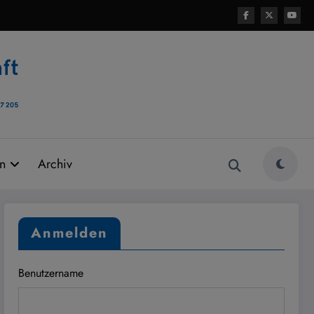
rn
Archiv
Anmelden
Benutzername