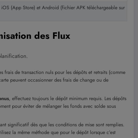
 iOS (App Store) et Android (fichier APK téléchargeable sur
misation des Flux
lanification.
s frais de transaction nuls pour les dépôts et retraits (comme
 carte peuvent occasionner des frais de change ou de
onus
, effectuez toujours le dépôt minimum requis. Les dépôts
ément pour éviter de mélanger les fonds avec solde sous
tant significatif dès que les conditions de mise sont remplies.
Utilisez la même méthode que pour le dépôt lorsque c’est