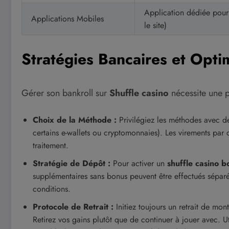
Application dédiée pour
Applications Mobiles
le site)
Stratégies Bancaires et Opti
Gérer son bankroll sur
Shuffle casino
nécessite une p
Choix de la Méthode :
Privilégiez les méthodes avec de
certains e-wallets ou cryptomonnaies). Les virements par
traitement.
Stratégie de Dépôt :
Pour activer un
shuffle casino b
supplémentaires sans bonus peuvent être effectués sépar
conditions.
Protocole de Retrait :
Initiez toujours un retrait de mon
Retirez vos gains plutôt que de continuer à jouer avec. 