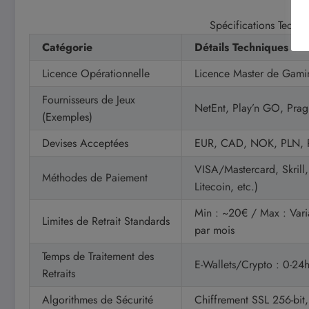
Spécifications Techn
Catégorie
Détails Techniques
Licence Opérationnelle
Licence Master de Gami
Fournisseurs de Jeux
NetEnt, Play’n GO, Prag
(Exemples)
Devises Acceptées
EUR, CAD, NOK, PLN, R
VISA/Mastercard, Skrill, 
Méthodes de Paiement
Litecoin, etc.)
Min : ~20€ / Max : Vari
Limites de Retrait Standards
par mois
Temps de Traitement des
E-Wallets/Crypto : 0-24h
Retraits
Algorithmes de Sécurité
Chiffrement SSL 256-bit,