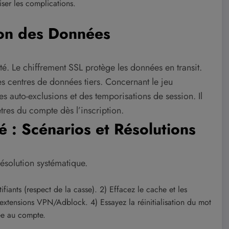
ser les complications.
ion des Données
é. Le chiffrement SSL protège les données en transit.
s centres de données tiers. Concernant le jeu
es auto-exclusions et des temporisations de session. Il
tres du compte dès l’inscription.
: Scénarios et Résolutions
ésolution systématique.
ifiants (respect de la casse). 2) Effacez le cache et les
extensions VPN/Adblock. 4) Essayez la réinitialisation du mot
iée au compte.