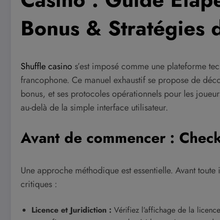
Bonus & Stratégies d
Shuffle casino
s’est imposé comme une plateforme tech
francophone. Ce manuel exhaustif se propose de déco
bonus, et ses protocoles opérationnels pour les joue
au-delà de la simple interface utilisateur.
Avant de commencer : Checkl
Une approche méthodique est essentielle. Avant toute i
critiques :
Licence et Juridiction :
Vérifiez l’affichage de la lice