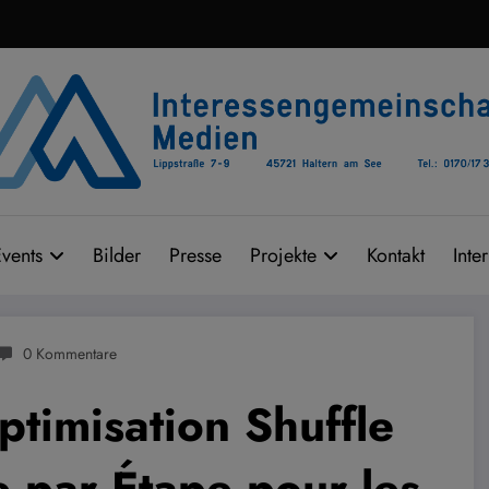
vents
Bilder
Presse
Projekte
Kontakt
Inte
0 Kommentare
timisation Shuffle
 par Étape pour les