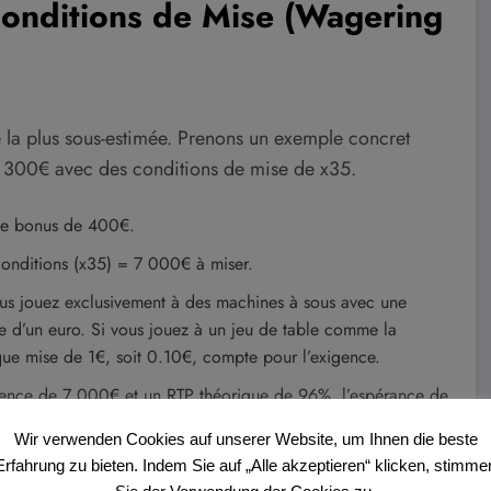
onditions de Mise (Wagering
la plus sous-estimée. Prenons un exemple concret
 300€ avec des conditions de mise de x35.
e bonus de 400€.
nditions (x35) = 7 000€ à miser.
ous jouez exclusivement à des machines à sous avec une
e d’un euro. Si vous jouez à un jeu de table comme la
que mise de 1€, soit 0.10€, compte pour l’exigence.
ence de 7 000€ et un RTP théorique de 96%, l’espérance de
1 – 0.96) = 280€. Votre solde bonus initial de 400€ doit
Wir verwenden Cookies auf unserer Website, um Ihnen die beste
égie consiste à privilégier les jeux à contribution élevée et
Erfahrung zu bieten. Indem Sie auf „Alle akzeptieren“ klicken, stimme
 préservation du capital.