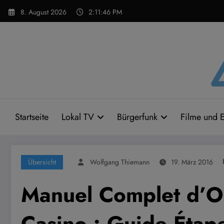
Zum
8. August 2026
2:11:47 PM
Inhalt
springen
Startseite
Lokal TV
Bürgerfunk
Filme und E
Übersicht
Wolfgang Thiemann
19. März 2016
Manuel Complet d’Op
Casino : Guide Étape