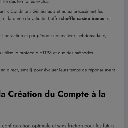
iste des territoires exclus.
nt « Conditions Générales » et notez précisément les
 et la durée de validité. L’offre
shuffle casino bonus
est
par transaction et par période (journalière, hebdomadaire,
 utilise le protocole HTTPS et que des méthodes
 en direct, email) pour évaluer leurs temps de réponse avant
 la Création du Compte à la
 configuration optimale et sans friction pour les futurs