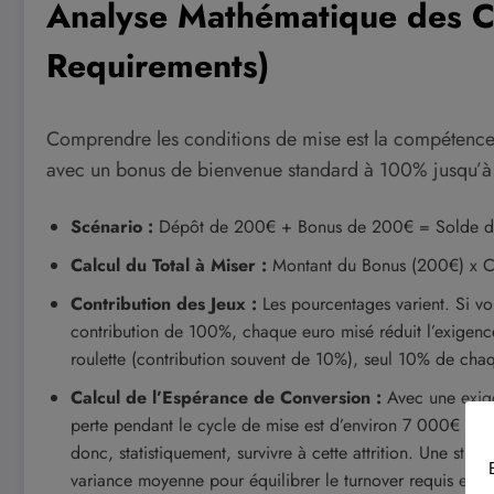
Analyse Mathématique des C
Requirements)
Comprendre les conditions de mise est la compétence 
avec un bonus de bienvenue standard à 100% jusqu’à
Scénario :
Dépôt de 200€ + Bonus de 200€ = Solde d
Calcul du Total à Miser :
Montant du Bonus (200€) x Co
Contribution des Jeux :
Les pourcentages varient. Si v
contribution de 100%, chaque euro misé réduit l’exigenc
roulette (contribution souvent de 10%), seul 10% de cha
Calcul de l’Espérance de Conversion :
Avec une exig
perte pendant le cycle de mise est d’environ 7 000€ x (
donc, statistiquement, survivre à cette attrition. Une strat
variance moyenne pour équilibrer le turnover requis et la