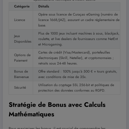
Catégorie
Détails
Opère sous licence de Curaçao eGaming (numéro de
Licence
licence 1668/JAZ), assurant un cadre réglementaire de
base.
Plus de 1000 jeux incluant machines à sous, blackjack,
Jeux
roulette, et live dealers de fournisseurs comme NetEnt
Disponibles
et Microgaming.
Cartes de crédit (Visa/Mastercard), portefeuilles
Options de
électroniques (Skrill, Neteller), et cryptomonnaies ;
Paiement
retraits sous 24-48 heures.
Bonus de
Offre standard : 100% jusqu’à 500 € + tours gratuits,
Bienvenue
avec conditions de mise de 35x.
Utilisation du cryptage SSL 256-bit et politiques de
Sécurité
protection des données conformes au RGPD.
Stratégie de Bonus avec Calculs
Mathématiques
Pour maximiser les bonus, il est crucial de comprendre les