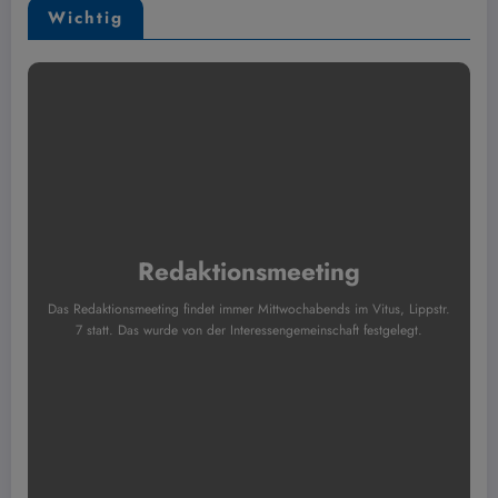
Wichtig
Redaktionsmeeting
Das Redaktionsmeeting findet immer Mittwochabends im Vitus, Lippstr.
7 statt. Das wurde von der Interessengemeinschaft festgelegt.