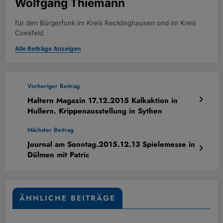
Wolfgang Thiemann
für den Bürgerfunk im Kreis Recklinghausen und im Kreis
Coesfeld
Alle Beiträge Anzeigen
Vorheriger Beitrag
Haltern Magazin 17.12.2015 Kalkaktion in
Hullern. Krippenausstellung in Sythen
Nächster Beitrag
Journal am Sonntag.2015.12.13 Spielemesse in
Dülmen mit Patric
ÄHNLICHE BEITRÄGE