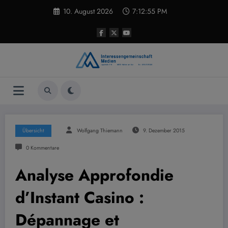
Zum
10. August 2026
7:12:55 PM
Inhalt
springen
Übersicht
Wolfgang Thiemann
9. Dezember 2015
0 Kommentare
Analyse Approfondie
d’Instant Casino :
Dépannage et