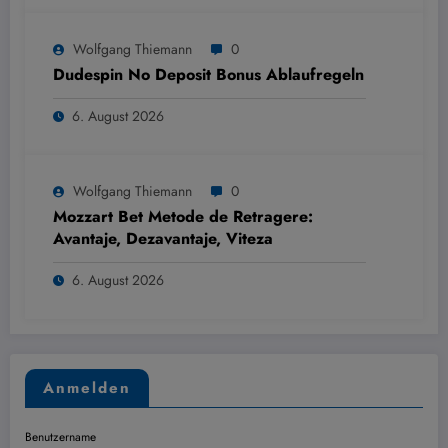
Wolfgang Thiemann
0
Dudespin No Deposit Bonus Ablaufregeln
6. August 2026
Wolfgang Thiemann
0
Mozzart Bet Metode de Retragere:
Avantaje, Dezavantaje, Viteza
6. August 2026
Anmelden
Benutzername