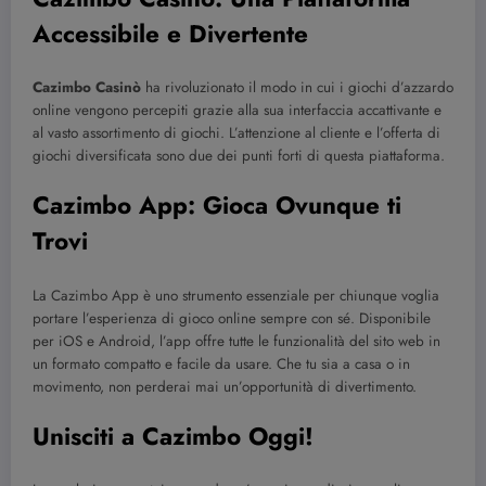
Accessibile e Divertente
Cazimbo Casinò
ha rivoluzionato il modo in cui i giochi d’azzardo
online vengono percepiti grazie alla sua interfaccia accattivante e
al vasto assortimento di giochi. L’attenzione al cliente e l’offerta di
giochi diversificata sono due dei punti forti di questa piattaforma.
Cazimbo App: Gioca Ovunque ti
Trovi
La Cazimbo App è uno strumento essenziale per chiunque voglia
portare l’esperienza di gioco online sempre con sé. Disponibile
per iOS e Android, l’app offre tutte le funzionalità del sito web in
un formato compatto e facile da usare. Che tu sia a casa o in
movimento, non perderai mai un’opportunità di divertimento.
Unisciti a Cazimbo Oggi!