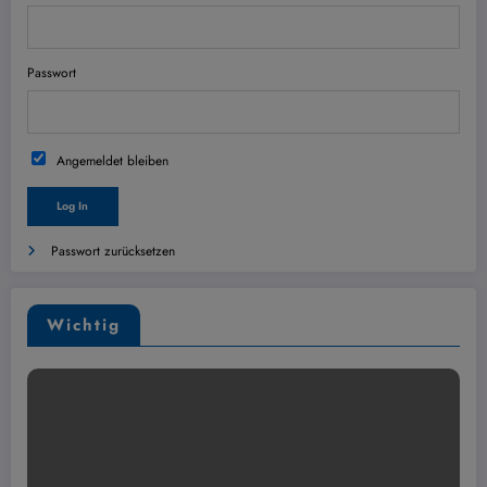
Passwort
Angemeldet bleiben
Passwort zurücksetzen
Wichtig