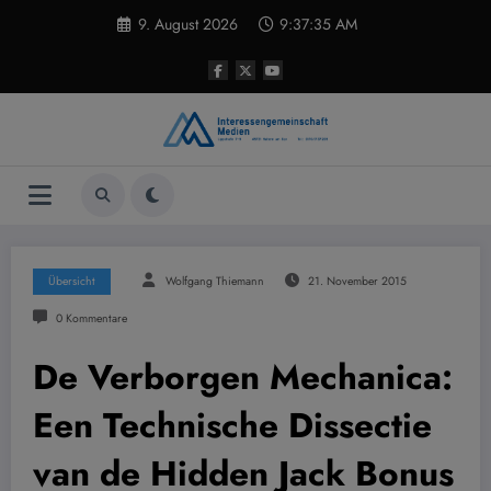
Zum
9. August 2026
9:37:36 AM
Inhalt
springen
Übersicht
Wolfgang Thiemann
21. November 2015
0 Kommentare
De Verborgen Mechanica:
Een Technische Dissectie
van de Hidden Jack Bonus