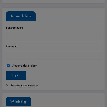
Anmelden
Benutzername
Passwort
Angemeldet bleiben
Passwort zurücksetzen
Wichtig