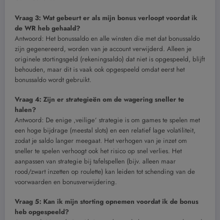
Vraag 3: Wat gebeurt er als mijn bonus verloopt voordat ik
de WR heb gehaald?
Antwoord: Het bonussaldo en alle winsten die met dat bonussaldo
zijn gegenereerd, worden van je account verwijderd. Alleen je
originele stortingsgeld (rekeningsaldo) dat niet is opgespeeld, blijft
behouden, maar dit is vaak ook opgespeeld omdat eerst het
bonussaldo wordt gebruikt.
Vraag 4: Zijn er strategieën om de wagering sneller te
halen?
Antwoord: De enige ‚veilige‘ strategie is om games te spelen met
een hoge bijdrage (meestal slots) en een relatief lage volatiliteit,
zodat je saldo langer meegaat. Het verhogen van je inzet om
sneller te spelen verhoogt ook het risico op snel verlies. Het
aanpassen van strategie bij tafelspellen (bijv. alleen maar
rood/zwart inzetten op roulette) kan leiden tot schending van de
voorwaarden en bonusverwijdering.
Vraag 5: Kan ik mijn storting opnemen voordat ik de bonus
heb opgespeeld?