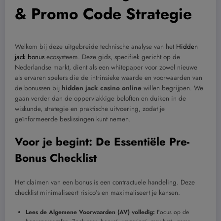
& Promo Code Strategie
Welkom bij deze uitgebreide technische analyse van het
Hidden
jack bonus
ecosysteem. Deze gids, specifiek gericht op de
Nederlandse markt, dient als een whitepaper voor zowel nieuwe
als ervaren spelers die de intrinsieke waarde en voorwaarden van
de bonussen bij
hidden jack casino online
willen begrijpen. We
gaan verder dan de oppervlakkige beloften en duiken in de
wiskunde, strategie en praktische uitvoering, zodat je
geïnformeerde beslissingen kunt nemen.
Voor je begint: De Essentiële Pre-
Bonus Checklist
Het claimen van een bonus is een contractuele handeling. Deze
checklist minimaliseert risico’s en maximaliseert je kansen.
Lees de Algemene Voorwaarden (AV) volledig:
Focus op de