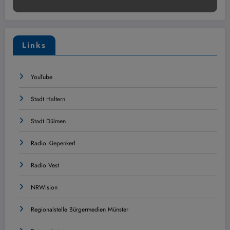
Links
YouTube
Stadt Haltern
Stadt Dülmen
Radio Kiepenkerl
Radio Vest
NRWision
Regionalstelle Bürgermedien Münster