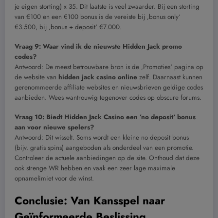
je eigen storting) x 35. Dit laatste is veel zwaarder. Bij een storting
van €100 en een €100 bonus is de vereiste bij ‚bonus only‘
€3.500, bij ‚bonus + deposit‘ €7.000.
Vraag 9: Waar vind ik de nieuwste Hidden Jack promo
codes?
Antwoord: De meest betrouwbare bron is de ‚Promoties‘ pagina op
de website van
hidden jack casino online
zelf. Daarnaast kunnen
gerenommeerde affiliate websites en nieuwsbrieven geldige codes
aanbieden. Wees wantrouwig tegenover codes op obscure forums.
Vraag 10: Biedt Hidden Jack Casino een ’no deposit‘ bonus
aan voor nieuwe spelers?
Antwoord: Dit wisselt. Soms wordt een kleine no deposit bonus
(bijv. gratis spins) aangeboden als onderdeel van een promotie.
Controleer de actuele aanbiedingen op de site. Onthoud dat deze
ook strenge WR hebben en vaak een zeer lage maximale
opnamelimiet voor de winst.
Conclusie: Van Kansspel naar
Geïnformeerde Beslissing