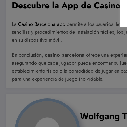
Descubre la App de Casino 
La
Casino Barcelona app
permite a los usuarios lleva
sencillas y procedimientos de instalación fáciles, los
en su dispositivo móvil.
En conclusión,
casino barcelona
ofrece una experien
asegurando que cada jugador pueda encontrar su juego 
establecimiento físico o la comodidad de jugar en ca
para una experiencia de juego inolvidable.
Wolfgang 