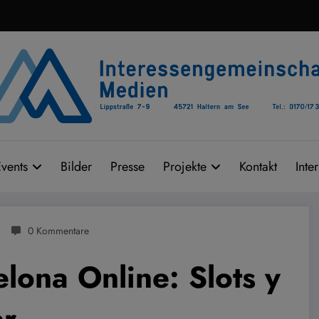
vents
Bilder
Presse
Projekte
Kontakt
Inte
0 Kommentare
lona Online: Slots y
ar