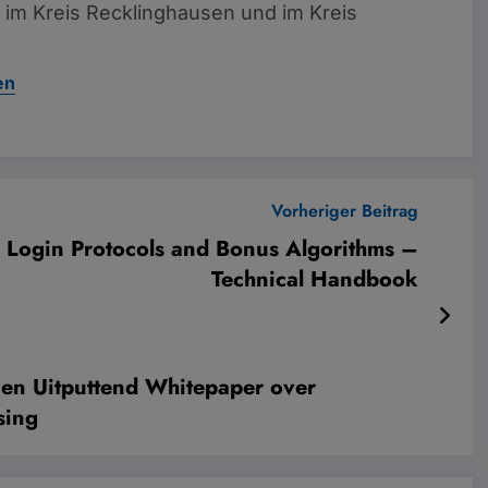
 im Kreis Recklinghausen und im Kreis
en
Vorheriger Beitrag
ng Login Protocols and Bonus Algorithms –
Technical Handbook
en Uitputtend Whitepaper over
sing