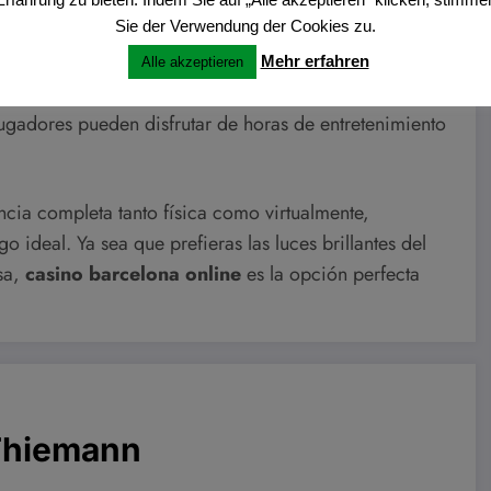
Barcelona
Sie der Verwendung der Cookies zu.
Mehr erfahren
Alle akzeptieren
r su experiencia de juego a todas partes. Con descargas
 jugadores pueden disfrutar de horas de entretenimiento
cia completa tanto física como virtualmente,
ideal. Ya sea que prefieras las luces brillantes del
sa,
casino barcelona online
es la opción perfecta
Thiemann