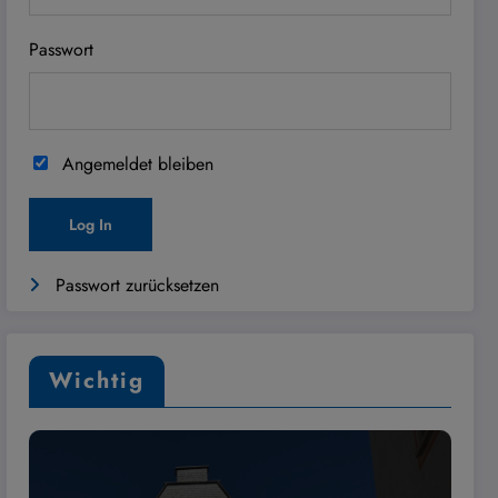
Passwort
Angemeldet bleiben
Passwort zurücksetzen
Wichtig