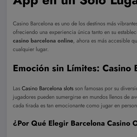
Casino Barcelona es uno de los destinos más vibrante
ofreciendo una experiencia única tanto en su establec
casino barcelona online
, ahora es más accesible qu
cualquier lugar.
Emoción sin Límites: Casino 
Las
Casino Barcelona slots
son famosas por su diversid
jugadores pueden sumergirse en mundos llenos de ave
cada tirada es tan emocionante como jugar en person
¿Por Qué Elegir Barcelona Casino 