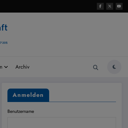
rn
Archiv
Anmelden
Benutzername