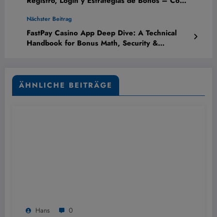
Registro, Login y Estrategias de Bonos – Con
Análisis Técnico
Nächster Beitrag
FastPay Casino App Deep Dive: A Technical
Handbook for Bonus Math, Security &
Troubleshooting – Pro Tips
ÄHNLICHE BEITRÄGE
Hans
0