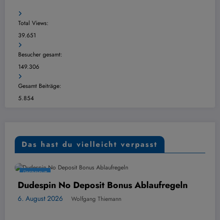
Total Views:
39.651
Besucher gesamt:
149.306
Gesamt Beiträge:
5.854
Das hast du vielleicht verpasst
ÜBERSICHT
 No Deposit Bonus Ablaufregeln
Mozzart B
Dezavanta
026
Wolfgang Thiemann
6. August 20