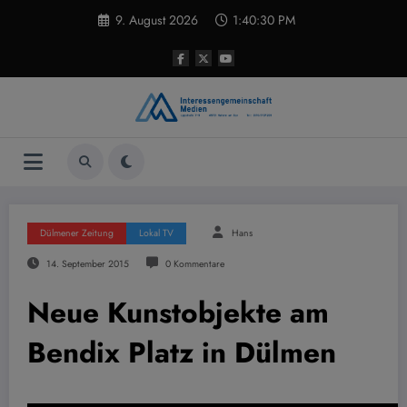
Zum
9. August 2026
1:40:31 PM
Inhalt
springen
Dülmener Zeitung
Lokal TV
Hans
14. September 2015
0 Kommentare
Neue Kunstobjekte am
Bendix Platz in Dülmen