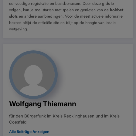
eenvoudige registratie en basisbonussen. Door deze gids te
volgen, kun je snel starten met spelen en genieten van de
kokbet
slots
en andere aanbiedingen. Voor de meest actuele informatie,
bezoek altijd de officiële site en blijf op de hoogte van lokale
wetgeving.
Wolfgang Thiemann
für den Bürgerfunk im Kreis Recklinghausen und im Kreis
Coesfeld
Alle Beiträge Anzeigen