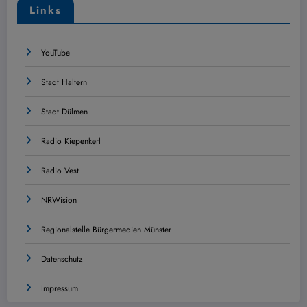
Links
YouTube
Stadt Haltern
Stadt Dülmen
Radio Kiepenkerl
Radio Vest
NRWision
Regionalstelle Bürgermedien Münster
Datenschutz
Impressum