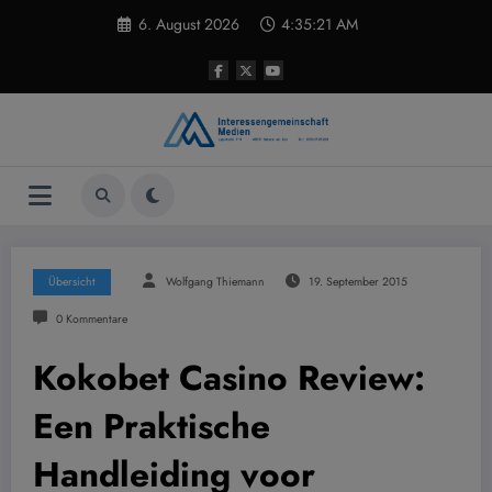
Zum
6. August 2026
4:35:21 AM
Inhalt
springen
Übersicht
Wolfgang Thiemann
19. September 2015
0 Kommentare
Kokobet Casino Review:
Een Praktische
Handleiding voor