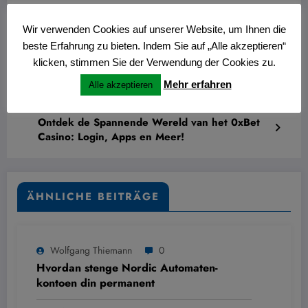
Wir verwenden Cookies auf unserer Website, um Ihnen die
Vorheriger Beitrag
beste Erfahrung zu bieten. Indem Sie auf „Alle akzeptieren“
Loot Casino Technical Manual: An In-Depth
klicken, stimmen Sie der Verwendung der Cookies zu.
Walkthrough of Login Issues, Bonus
Mehr erfahren
Alle akzeptieren
Mathematics, and Safety Protocols
Nächster Beitrag
Ontdek de Spannende Wereld van het 0xBet
Casino: Login, Apps en Meer!
ÄHNLICHE BEITRÄGE
Wolfgang Thiemann
0
Hvordan stenge Nordic Automaten-
kontoen din permanent