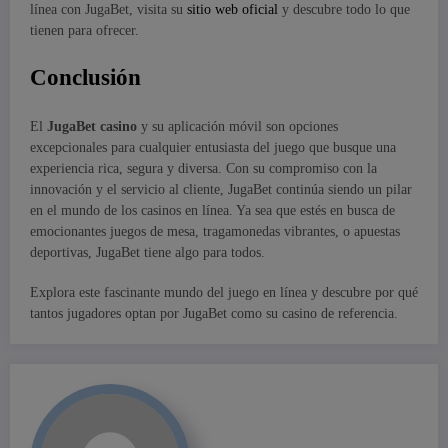
línea con JugaBet, visita su
sitio web oficial
y descubre todo lo que
tienen para ofrecer.
Conclusión
El
JugaBet casino
y su aplicación móvil son opciones
excepcionales para cualquier entusiasta del juego que busque una
experiencia rica, segura y diversa. Con su compromiso con la
innovación y el servicio al cliente, JugaBet continúa siendo un pilar
en el mundo de los casinos en línea. Ya sea que estés en busca de
emocionantes juegos de mesa, tragamonedas vibrantes, o apuestas
deportivas, JugaBet tiene algo para todos.
Explora este fascinante mundo del juego en línea y descubre por qué
tantos jugadores optan por JugaBet como su casino de referencia.