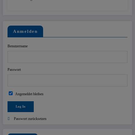
Anmelden
Benutzername
Passwort
Angemeldet bleiben
Passwort zurücksetzen