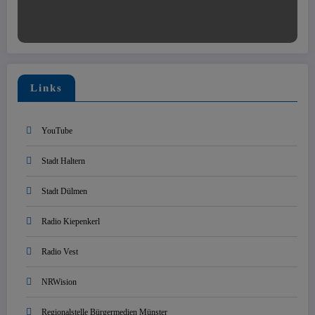
Links
YouTube
Stadt Haltern
Stadt Dülmen
Radio Kiepenkerl
Radio Vest
NRWision
Regionalstelle Bürgermedien Münster