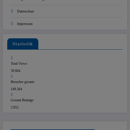
Datenschutz
Impressum
Statistik
Total Views:
39.604
Besucher gesamt:
149.264
Gesamt Beiträge:
5.852