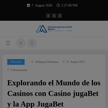
Zum
7. August 2026
3:27:00 PM
Inhalt
springen
Übersicht
Wolfgang Thiemann
25. August 2015
0 Kommentare
Explorando el Mundo de los
Casinos con Casino jugaBet
y la App JugaBet