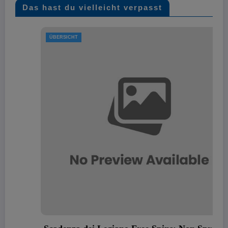
Das hast du vielleicht verpasst
ÜBERSICHT