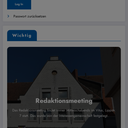
Passwort zurücksetzen
Wichtig
Redaktionsmeeting
Das Redaktionsmeeting findet immer Mittwochabends im Vitus, Lippstr.
7 statt. Das wurde von der Interessengemeinschaft festgelegt.