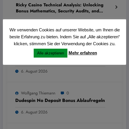
Ricky Casino Technical Analysis: Unlocking
Bonus Mathematics, Security Audits, and
Withdrawal Scenarios
Wir verwenden Cookies auf unserer Website, um Ihnen die
ÄHNLICHE BEITRÄGE
beste Erfahrung zu bieten. Indem Sie auf „Alle akzeptieren“
klicken, stimmen Sie der Verwendung der Cookies zu.
Mehr erfahren
Alle akzeptieren
Wolfgang Thiemann
0
6. August 2026
Wolfgang Thiemann
0
Dudespin No Deposit Bonus Ablaufregeln
6. August 2026