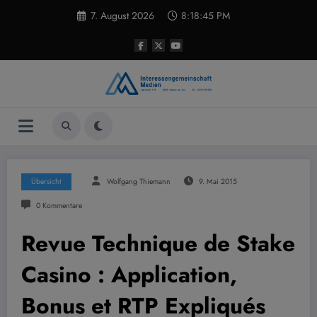
Zum
7. August 2026
8:18:45 PM
Inhalt
springen
Übersicht
Wolfgang Thiemann
9. Mai 2015
0 Kommentare
Revue Technique de Stake
Casino : Application,
Bonus et RTP Expliqués