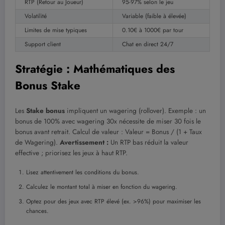
RTP (Retour au Joueur)
95-97% selon le jeu
Volatilité
Variable (faible à élevée)
Limites de mise typiques
0.10€ à 1000€ par tour
Support client
Chat en direct 24/7
Stratégie : Mathématiques des
Bonus Stake
Les
Stake bonus
impliquent un wagering (rollover). Exemple : un
bonus de 100% avec wagering 30x nécessite de miser 30 fois le
bonus avant retrait. Calcul de valeur : Valeur = Bonus / (1 + Taux
de Wagering).
Avertissement :
Un RTP bas réduit la valeur
effective ; priorisez les jeux à haut RTP.
Lisez attentivement les conditions du bonus.
Calculez le montant total à miser en fonction du wagering.
Optez pour des jeux avec RTP élevé (ex. >96%) pour maximiser les
chances.