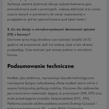
Aplikacja natywna (pobrana) oferuje szybsze ładowanie gier,
powiadomienia push o promocjach, większą stabilność oraz niższe
zużycie danych w porównaniu do wersji responsywnej w
przeglądarce. Jest też optymalizowana pod kątem baterii.
8. Co się dzieje z niewykorzystanymi darmowymi spinami
(FS) z bonusu?
Darmowe spiny mają określony czas ważności (zwykle 24-72
godziny od przyznania). Jeśli nie zostaną użyte w tym okresie,
przepadają. Czas ważności jest zawsze podany w warunkach
bonusu.
Podsumowanie techniczne
Mostbet, jako platforma, reprezentuje dojrzałe technologicznie
rozwiązanie łączące rozbudowaną ofertę mostbet casino online z
wysoce funkcjonalną aplikacją mobilną. Kluczowe dla użytkownika
jest zrozumienie matematyki stojącej za promocjami (WR, RTP) oraz
ścisłe przestrzeganie procedur bezpieczeństwa (KYC, 2FA).
Platforma posiada solidne podstawy prawne (licencja Curacao) i
techniczne (szyfrowanie SSL, audyty RNG). Optymalne