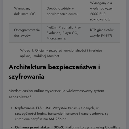
Wymagany dla
Wymagany
Dowód osobisty +
wypłat powyżej
dokument KYC
potwierdzenie adresu
2000 EUR
równowartości
NetEnt, Pragmatic Play,
Oprogramowanie
RTP gier slotów
Evolution, Play’n GO,
dostawców
zwykle 94-97%
Microgaming
Wideo 1. Oficjalny przegląd funkcjonalności i interfejsu
aplikacji mobilnej Mostbet.
Architektura bezpieczeństwa i
szyfrowania
Mostbet casino online wykorzystuje wielowarstwowy system
zabezpieczeń:
Szyfrowanie TLS 1.2+:
Wszystkie transmisje danych, w
szczególności loginy, transakcje finansowe i dane osobowe, są
chronione certyfikatem SSL 256-bit.
Ochrona przed atakami DDoS:
Platforma korzysta z usług Cloudflare