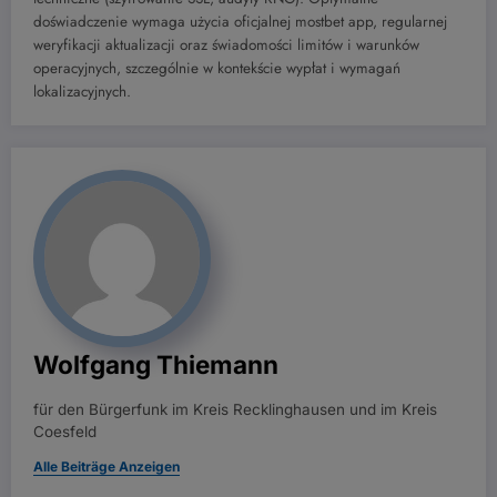
doświadczenie wymaga użycia oficjalnej mostbet app, regularnej
weryfikacji aktualizacji oraz świadomości limitów i warunków
operacyjnych, szczególnie w kontekście wypłat i wymagań
lokalizacyjnych.
Wolfgang Thiemann
für den Bürgerfunk im Kreis Recklinghausen und im Kreis
Coesfeld
Alle Beiträge Anzeigen