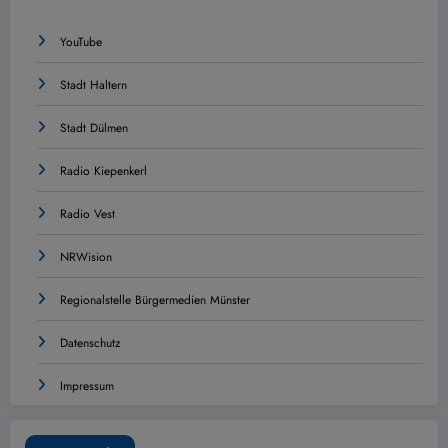
YouTube
Stadt Haltern
Stadt Dülmen
Radio Kiepenkerl
Radio Vest
NRWision
Regionalstelle Bürgermedien Münster
Datenschutz
Impressum