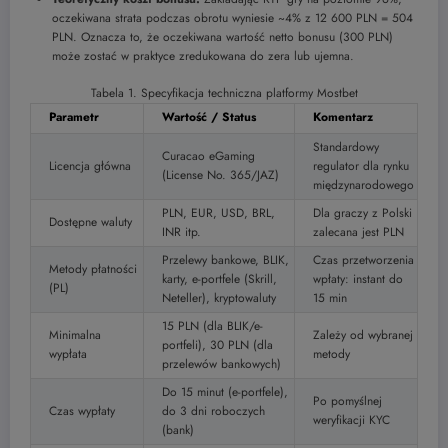
oczekiwana strata podczas obrotu wyniesie ~4% z 12 600 PLN = 504
PLN. Oznacza to, że oczekiwana wartość netto bonusu (300 PLN)
może zostać w praktyce zredukowana do zera lub ujemna.
Tabela 1. Specyfikacja techniczna platformy Mostbet
Parametr
Wartość / Status
Komentarz
Standardowy
Curacao eGaming
Licencja główna
regulator dla rynku
(License No. 365/JAZ)
międzynarodowego
PLN, EUR, USD, BRL,
Dla graczy z Polski
Dostępne waluty
INR itp.
zalecana jest PLN
Przelewy bankowe, BLIK,
Czas przetworzenia
Metody płatności
karty, e-portfele (Skrill,
wpłaty: instant do
(PL)
Neteller), kryptowaluty
15 min
15 PLN (dla BLIK/e-
Minimalna
Zależy od wybranej
portfeli), 30 PLN (dla
wypłata
metody
przelewów bankowych)
Do 15 minut (e-portfele),
Po pomyślnej
Czas wypłaty
do 3 dni roboczych
weryfikacji KYC
(bank)