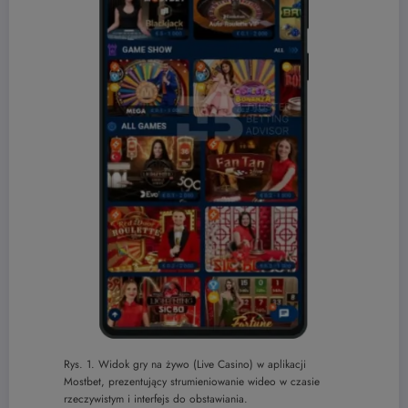
Rys. 1. Widok gry na żywo (Live Casino) w aplikacji
Mostbet, prezentujący strumieniowanie wideo w czasie
rzeczywistym i interfejs do obstawiania.