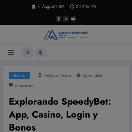
Zum
8. August 2026
2:32:16 PM
Inhalt
springen
Übersicht
Wolfgang Thiemann
15. April 2015
0 Kommentare
Explorando SpeedyBet:
App, Casino, Login y
Bonos