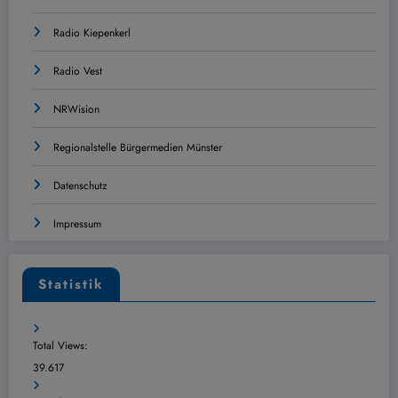
Radio Kiepenkerl
Radio Vest
NRWision
Regionalstelle Bürgermedien Münster
Datenschutz
Impressum
Statistik
Total Views:
39.617