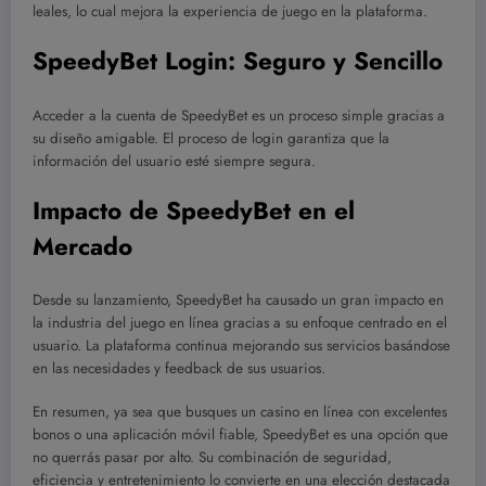
leales, lo cual mejora la experiencia de juego en la plataforma.
SpeedyBet Login: Seguro y Sencillo
Acceder a la cuenta de SpeedyBet es un proceso simple gracias a
su diseño amigable. El proceso de login garantiza que la
información del usuario esté siempre segura.
Impacto de SpeedyBet en el
Mercado
Desde su lanzamiento, SpeedyBet ha causado un gran impacto en
la industria del juego en línea gracias a su enfoque centrado en el
usuario. La plataforma continua mejorando sus servicios basándose
en las necesidades y feedback de sus usuarios.
En resumen, ya sea que busques un casino en línea con excelentes
bonos o una aplicación móvil fiable, SpeedyBet es una opción que
no querrás pasar por alto. Su combinación de seguridad,
eficiencia y entretenimiento lo convierte en una elección destacada