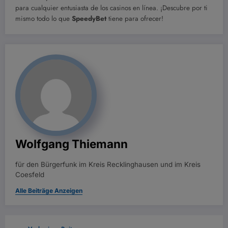
para cualquier entusiasta de los casinos en línea. ¡Descubre por ti
mismo todo lo que
SpeedyBet
tiene para ofrecer!
Wolfgang Thiemann
für den Bürgerfunk im Kreis Recklinghausen und im Kreis
Coesfeld
Alle Beiträge Anzeigen