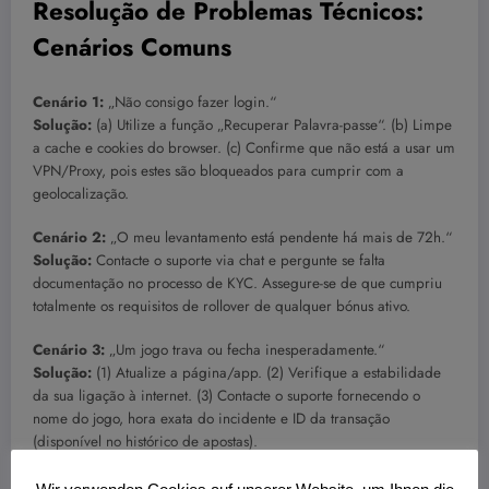
Resolução de Problemas Técnicos:
Cenários Comuns
Cenário 1:
„Não consigo fazer login.“
Solução:
(a) Utilize a função „Recuperar Palavra-passe“. (b) Limpe
a cache e cookies do browser. (c) Confirme que não está a usar um
VPN/Proxy, pois estes são bloqueados para cumprir com a
geolocalização.
Cenário 2:
„O meu levantamento está pendente há mais de 72h.“
Solução:
Contacte o suporte via chat e pergunte se falta
documentação no processo de KYC. Assegure-se de que cumpriu
totalmente os requisitos de rollover de qualquer bónus ativo.
Cenário 3:
„Um jogo trava ou fecha inesperadamente.“
Solução:
(1) Atualize a página/app. (2) Verifique a estabilidade
da sua ligação à internet. (3) Contacte o suporte fornecendo o
nome do jogo, hora exata do incidente e ID da transação
(disponível no histórico de apostas).