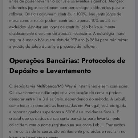
antes de poder levantar o bónus e os eventuais ganhos. Atenção:
diferentes jogos contribuem com percentagens diferentes para o
rollover. Os slots costumam contribuir 100%, enquanto jogos de
mesa como a roleta podem contribuir apenas 10% ou até ser
excluídos. Apostar em jogos de contribuição baixa aumenta
drasticamente o volume de apostas necessário. A estratégia mais
segura é usar o bónus em slots de RTP alto (>96%) para minimizar
a erosão do saldo durante o processo de rollover.
Operações Bancárias: Protocolos de
Depósito e Levantamento
O depósito via Multibanco/MB Way é instantâneo e sem comissões.
Os levantamentos estão sujeitos a verificação de conta e podem
demorar entre 1 a 3 dias úteis, dependendo do método. A Lebull,
como todas as operadoras licenciadas em Portugal, está obrigada
a reportar ganhos superiores a 500€ às autoridades fiscais. É
crucial que os dados da sua conta bancária para levantamento
coincidam com o nome registado na sua conta Lebull. Transações
entre contas de terceiros são estritamente proibidas e resultam no
bloqueio imediato da conta.