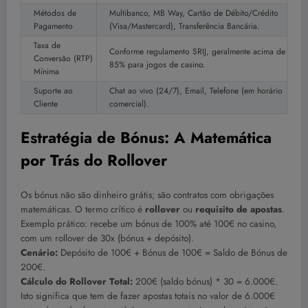
Métodos de
Multibanco, MB Way, Cartão de Débito/Crédito
Pagamento
(Visa/Mastercard), Transferência Bancária.
Taxa de
Conforme regulamento SRIJ, geralmente acima de
Conversão (RTP)
85% para jogos de casino.
Mínima
Suporte ao
Chat ao vivo (24/7), Email, Telefone (em horário
Cliente
comercial).
Estratégia de Bónus: A Matemática
por Trás do Rollover
Os bónus não são dinheiro grátis; são contratos com obrigações
matemáticas. O termo crítico é
rollover
ou
requisito de apostas
.
Exemplo prático: recebe um bónus de 100% até 100€ no casino,
com um rollover de 30x (bónus + depósito).
Cenário:
Depósito de 100€ + Bónus de 100€ = Saldo de Bónus de
200€.
Cálculo do Rollover Total:
200€ (saldo bónus) * 30 = 6.000€.
Isto significa que tem de fazer apostas totais no valor de 6.000€