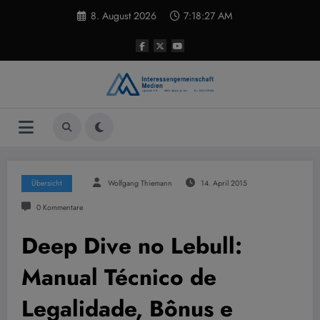
Zum
8. August 2026
7:18:28 AM
Inhalt
springen
Übersicht
Wolfgang Thiemann
14. April 2015
0 Kommentare
Deep Dive no Lebull:
Manual Técnico de
Legalidade, Bônus e