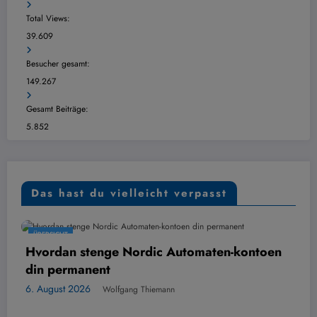
Total Views:
39.609
Besucher gesamt:
149.267
Gesamt Beiträge:
5.852
Das hast du vielleicht verpasst
CHT
ÜBERSICH
an stenge Nordic Automaten-kontoen
Digital
ermanent
6. Augus
st 2026
Wolfgang Thiemann