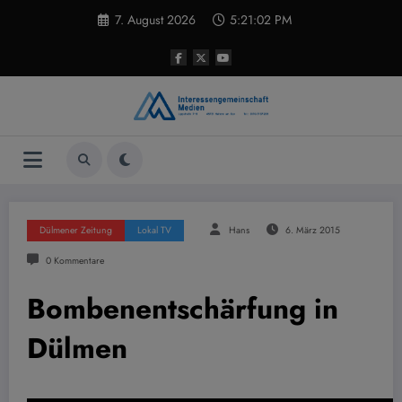
Zum
7. August 2026
5:21:03 PM
Inhalt
springen
Dülmener Zeitung
Lokal TV
Hans
6. März 2015
0 Kommentare
Bombenentschärfung in
Dülmen