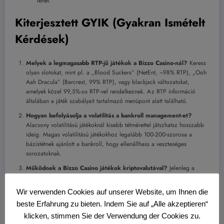
lehet.
Kiterjesztett GYIK (Gyakran Ismételt
Kérdések)
Melyek a legmagasabb RTP-jű játékok a Bizzo Casino-nál?
Keress
olyan slotokat, mint pl. a „Blood Suckers” (NetEnt, ~98% RTP), „Ooh
Aah Dracula” (Barcrest, 99% RTP), vagy blackjack változatokat,
amelyek közel 99,5%-os RTP-vel rendelkeznek. Az RTP információ
általában a játék szabályait tartalmazó menüpont alatt található.
Hogyan befolyásolja a volatilitás a bankroll management-et?
Alacsony volatilitású játékoknál kisebb tétmérettel játszhatsz hosszabb
ideig. Magas volatilitású játékokhoz legalább 100-200-szorosa a
bázistétnek ajánlott a bankroll, hogy ellenállhass a veszteséges
sorozatoknak.
Működnek a Bizzo Casino játékok kriptovalutával?
Jelenleg a
hagyományos fizetési módok dominálnak. A kriptó befizetések
elérhetőségét érdemes közvetlenül a pénzügyi részlegen ellenőrizni,
Wir verwenden Cookies auf unserer Website, um Ihnen die
mivel gyorsan változó terület.
beste Erfahrung zu bieten. Indem Sie auf „Alle akzeptieren“
Van demo mód a játékokhoz?
Igen, a
Bizzo Casino játékok
klicken, stimmen Sie der Verwendung der Cookies zu.
túlnyomó többsége elérhető ingyenes demó módban, ami lehetővé