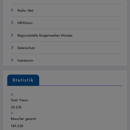
Radio Vest
NRWision
Regionalstelle Bürgermedien Münster
Datenschutz
Impressum
Statistik
Total Views:
39.578
Besucher gesamt:
149.238