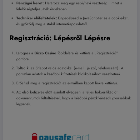
Pénzügyi keret:
Határozz meg egy napi/havi veszteségi limitet a
felelősségteljes játék érdekében.
Technikai előfeltételek:
Engedélyezd a JavaScript-et és a cookie-kat,
és győződj meg a stabil internetkapcsolatról.
Regisztráció: Lépésről Lépésre
Látogass a
Bizzo Casino
főoldalára és kattints a „Regisztráció”
gombra.
Töltsd ki az űrlapot valós adatokkal (e-mail, jelszó, telefonszám). A
pontatlan adatok a későbbi kifizetések blokkolásához vezethetnek.
Erősítsd meg a regisztrációt az e-mailben kapott linkre kattintva.
Az első befizetés előtt ajánlott elvégezni a teljes fiókverifikációt
dokumentumok feltöltésével, hogy a későbbi pénzkívánások gyorsabbak
legyenek.