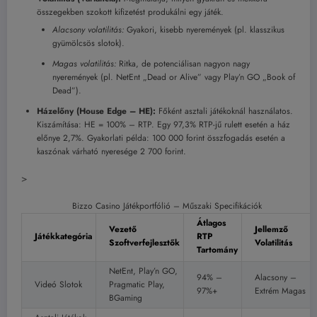
összegekben szokott kifizetést produkálni egy játék.
Alacsony volatilitás:
Gyakori, kisebb nyeremények (pl. klasszikus
gyümölcsös slotok).
Magas volatilitás:
Ritka, de potenciálisan nagyon nagy
nyeremények (pl. NetEnt „Dead or Alive” vagy Play’n GO „Book of
Dead”).
Házelőny (House Edge – HE):
Főként asztali játékoknál használatos.
Kiszámítása: HE = 100% – RTP. Egy 97,3% RTP-jű rulett esetén a ház
előnye 2,7%. Gyakorlati példa: 100 000 forint összfogadás esetén a
kaszónak várható nyeresége 2 700 forint.
>
Bizzo Casino Játékportfólió – Műszaki Specifikációk
Átlagos
Vezető
Jellemző
Játékkategória
RTP
Szoftverfejlesztők
Volatilitás
Tartomány
NetEnt, Play’n GO,
94% –
Alacsony –
Videó Slotok
Pragmatic Play,
97%+
Extrém Magas
BGaming