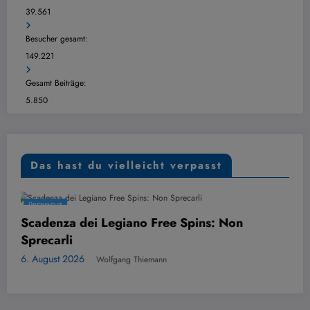
39.561
Besucher gesamt:
149.221
Gesamt Beiträge:
5.850
Das hast du vielleicht verpasst
ÜBERSICHT
ee Spins: Non
PayPal at Spinkings: Pros
Alternatives
6. August 2026
n
Wolfgang Thiemann