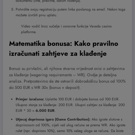
dokumentu (ime, prezime, datum rođenja).
Potvrdite svoju registraciju putem linka poslanog na email. Nakon toga
možete izvršiti prvu uplatu.
Video vodič kroz sučelje i osnovne funkcije Vavada casino
platforme.
Matematika bonusa: Kako pravilno
izračunati zahtjeve za klađenje
Bonusi su privlačni, ali njihova stvarna vrijednost ovisi o zahtjevima
za klađenje (wagering requirements – WR). Ovdje je detaljna
analiza. Pretpostavimo da ste ostvarili dobrodošlicu bonus od 100%
do 500 EUR s WR 30x (bonus + depozit).
Primjer izračuna:
Uplatite 100 EUR i dobijete bonus od 100 EUR.
Ukupno stanje za klađenje: 200 EUR. Ukupni zahtjev za klađenje: 200
EUR * 30 =
6.000 EUR
.
Utjecaj doprinosa igara (Game Contribution):
Ako igrate slotove s
doprinosom od 100%, cijeli vaš ulog računa se prema WR. Ako igrate
rulet (npr. doprinos 10%), samo 10% vašeg uloga se računa. Da biste