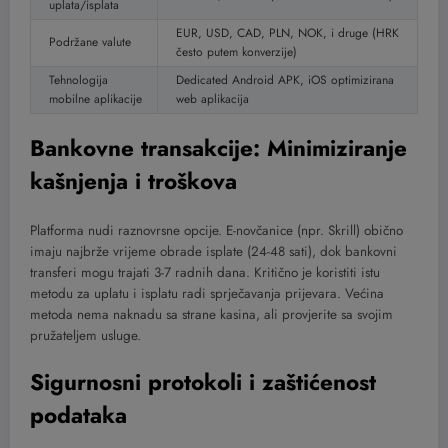
uplata/isplata
EUR, USD, CAD, PLN, NOK, i druge (HRK
Podržane valute
često putem konverzije)
Tehnologija
Dedicated Android APK, iOS optimizirana
mobilne aplikacije
web aplikacija
Bankovne transakcije: Minimiziranje
kašnjenja i troškova
Platforma nudi raznovrsne opcije. E-novčanice (npr. Skrill) obično
imaju najbrže vrijeme obrade isplate (24-48 sati), dok bankovni
transferi mogu trajati 3-7 radnih dana. Kritično je koristiti istu
metodu za uplatu i isplatu radi sprječavanja prijevara. Većina
metoda nema naknadu sa strane kasina, ali provjerite sa svojim
pružateljem usluge.
Sigurnosni protokoli i zaštićenost
podataka