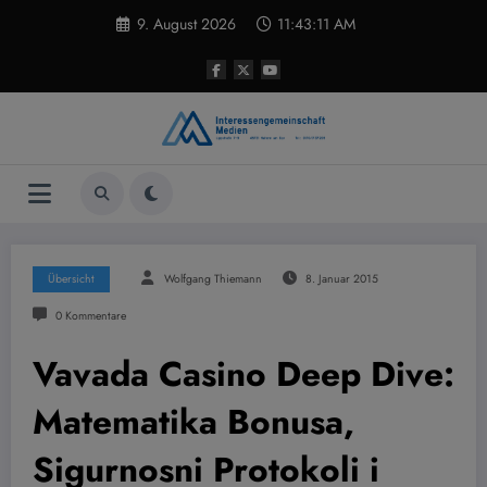
Zum
9. August 2026
11:43:11 AM
Inhalt
springen
Übersicht
Wolfgang Thiemann
8. Januar 2015
0 Kommentare
Vavada Casino Deep Dive:
Matematika Bonusa,
Sigurnosni Protokoli i