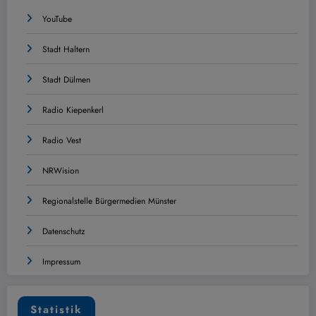
YouTube
Stadt Haltern
Stadt Dülmen
Radio Kiepenkerl
Radio Vest
NRWision
Regionalstelle Bürgermedien Münster
Datenschutz
Impressum
Statistik