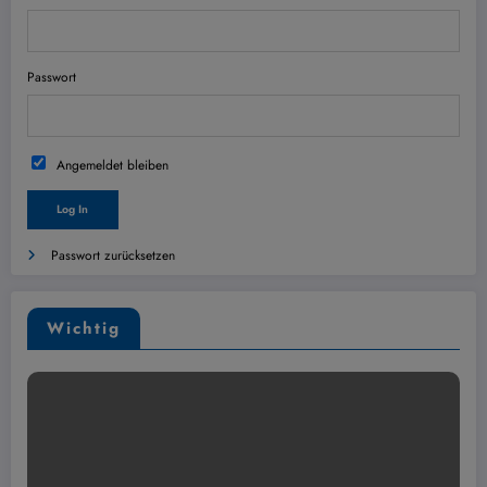
Passwort
Angemeldet bleiben
Passwort zurücksetzen
Wichtig