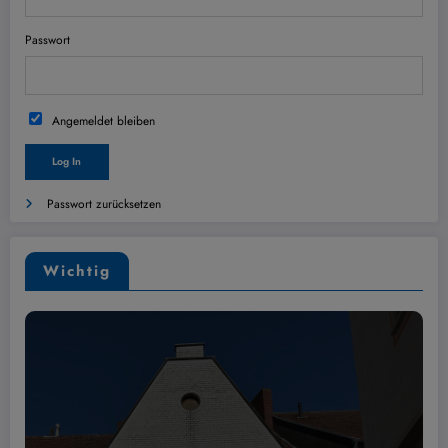
Passwort
Angemeldet bleiben
Passwort zurücksetzen
Wichtig