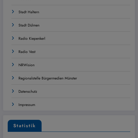
Stadt Haltern
Stadt Dülmen
Radio Kiepenkerl
Radio Vest
NRWision
Regionalstelle Bürgermedien Münster
Datenschutz
Impressum
Statistik