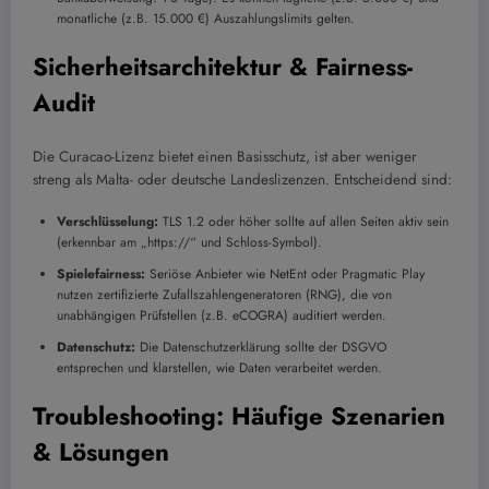
monatliche (z.B. 15.000 €) Auszahlungslimits gelten.
Sicherheitsarchitektur & Fairness-
Audit
Die Curacao-Lizenz bietet einen Basisschutz, ist aber weniger
streng als Malta- oder deutsche Landeslizenzen. Entscheidend sind:
Verschlüsselung:
TLS 1.2 oder höher sollte auf allen Seiten aktiv sein
(erkennbar am „https://“ und Schloss-Symbol).
Spielefairness:
Seriöse Anbieter wie NetEnt oder Pragmatic Play
nutzen zertifizierte Zufallszahlengeneratoren (RNG), die von
unabhängigen Prüfstellen (z.B. eCOGRA) auditiert werden.
Datenschutz:
Die Datenschutzerklärung sollte der DSGVO
entsprechen und klarstellen, wie Daten verarbeitet werden.
Troubleshooting: Häufige Szenarien
& Lösungen