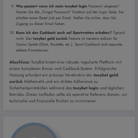
Was passiert wenn ich mein
tonybet login
Passwort vergesse?
Nutzen Sie die „Forgot Password“ Funktion auf der Login Seite. Sie
erhalten einen Reset Link per Email. Stellen Sie sicher, dass Sie
Zugang zu dieser Email haben.
Kann ich den Cashback auch auf Sportwetten erhalten?
Typisch
nicht. Das
tonybet geld zurück
Feature ist meistens exklusiv für
Casino Spiele (Slots, Roulette, etc.). Sport Cashback sind separate,
seltene Promotionen.
Abschluss:
TonyBet bietet eine robuste, regulierte Plattform mit
einem komplexen Bonus- und Cashback-System. Erfolgreiche
Nutzung erfordert ein präzises Verständnis der
tonybet geld
zurück
Mathematik und ein striktes Adherence zu
Sicherheitsprotokollen während des
tonybet login
und täglichen
Betriebs. Dieser Leitfaden sollte als operative Referenz dienen, um
technische und finanzielle Risiken zu minimieren.