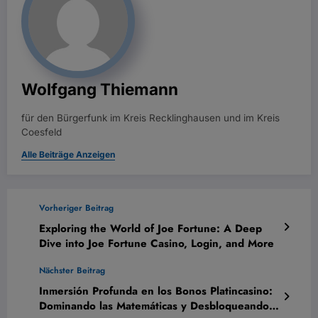
Wolfgang Thiemann
für den Bürgerfunk im Kreis Recklinghausen und im Kreis
Coesfeld
Alle Beiträge Anzeigen
Vorheriger Beitrag
Exploring the World of Joe Fortune: A Deep
Dive into Joe Fortune Casino, Login, and More
Nächster Beitrag
Inmersión Profunda en los Bonos Platincasino:
Dominando las Matemáticas y Desbloqueando