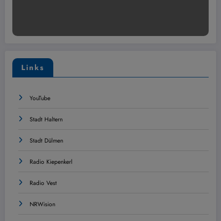
Links
YouTube
Stadt Haltern
Stadt Dülmen
Radio Kiepenkerl
Radio Vest
NRWision