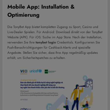
Mobile App: Installation &
Optimierung
Die TonyBet App bietet kompletten Zugang zu Sport, Casino und
Live-Dealer Spielen. Für Android: Download direkt von der TonyBet
Website (APK). Für iOS: Suche im App Store. Nach der Installation,
verwenden Sie Ihre
tonybet login
Credentials. Konfigurieren Sie
Push-Benachrichtigungen für Cashback-Alerts und spezielle
Angebote. Stellen Sie sicher, dass Ihre App regelmäßig updates
erhält, um Sicherheitspatches zu erhalten.