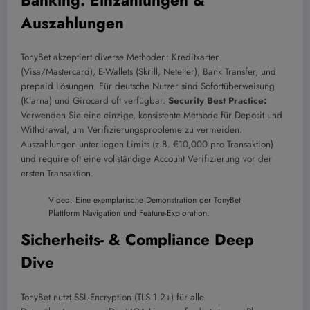
Auszahlungen
TonyBet akzeptiert diverse Methoden: Kreditkarten
(Visa/Mastercard), E-Wallets (Skrill, Neteller), Bank Transfer, und
prepaid Lösungen. Für deutsche Nutzer sind Sofortüberweisung
(Klarna) und Girocard oft verfügbar.
Security Best Practice:
Verwenden Sie eine einzige, konsistente Methode für Deposit und
Withdrawal, um Verifizierungsprobleme zu vermeiden.
Auszahlungen unterliegen Limits (z.B. €10,000 pro Transaktion)
und require oft eine vollständige Account Verifizierung vor der
ersten Transaktion.
Video: Eine exemplarische Demonstration der TonyBet
Plattform Navigation und Feature-Exploration.
Sicherheits- & Compliance Deep
Dive
TonyBet nutzt SSL-Encryption (TLS 1.2+) für alle