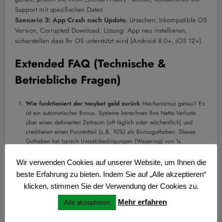
Support mit spezifischen Daten.
Szenario 3: App Crash nach Update.
Ursachen: Inkompatible OS
Version, Corrupted Download. Lösung: App neu installieren,
sicherstellen dass Ihr OS unterstützt wird (Android 8.0+, iOS 12+).
Extended FAQ (Technische &
Betriebliche Fragen)
Wie funktioniert der
tonybet geld zurück
Mechanismus genau? Es
ist ein automatischer Bonus. Systeme berechnen Ihre Netto-Verluste
über einen definierten Zeitraum (oft täglich oder wöchentlich) und
creditieren einen Prozentteil (z.B. 10%) als Bonusguthaben. Dieses
Guthaben hat typisch Umsatzbedingungen (Wagering) von 1x.
Ist TonyBet in Deutschland vollständig legal?
TonyBet operiert unter
Wir verwenden Cookies auf unserer Website, um Ihnen die
einer Malta Lizenz (MGA), welche in Deutschland unter dem
beste Erfahrung zu bieten. Indem Sie auf „Alle akzeptieren“
Glücksspielstaatsvertrag für online Angebote anerkannt ist. Der Nutzer
muss 18+ sein und in einem Bundesland leben, wo online Casino Spiel
klicken, stimmen Sie der Verwendung der Cookies zu.
zugelassen ist.
Mehr erfahren
Alle akzeptieren
Was sind die typischen
tonybet login
Probleme und deren Fixes?
Häufig: „Invalid Password“ (Passwort reset via Email), „Account