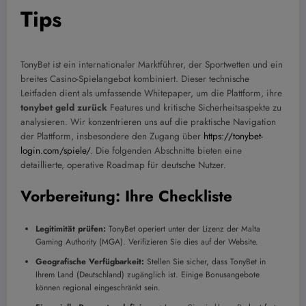
Tips
TonyBet ist ein internationaler Marktführer, der Sportwetten und ein
breites Casino-Spielangebot kombiniert. Dieser technische
Leitfaden dient als umfassende Whitepaper, um die Plattform, ihre
tonybet geld zurück
Features und kritische Sicherheitsaspekte zu
analysieren. Wir konzentrieren uns auf die praktische Navigation
der Plattform, insbesondere den Zugang über
https://tonybet-
login.com/spiele/
. Die folgenden Abschnitte bieten eine
detaillierte, operative Roadmap für deutsche Nutzer.
Vorbereitung: Ihre Checkliste
Legitimität prüfen:
TonyBet operiert unter der Lizenz der Malta
Gaming Authority (MGA). Verifizieren Sie dies auf der Website.
Geografische Verfügbarkeit:
Stellen Sie sicher, dass TonyBet in
Ihrem Land (Deutschland) zugänglich ist. Einige Bonusangebote
können regional eingeschränkt sein.