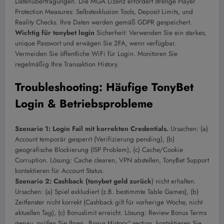
Datenübertragungen. Die MGA Lizenz erfordert strenge Player
Protection Measures: Selbstexklusion Tools, Deposit Limits, und
Reality Checks. Ihre Daten werden gemäß GDPR gespeichert.
Wichtig für
tonybet login
Sicherheit: Verwenden Sie ein starkes,
unique Passwort und erwägen Sie 2FA, wenn verfügbar.
Vermeiden Sie öffentliche WiFi für Login. Monitoren Sie
regelmäßig Ihre Transaktion History.
Troubleshooting: Häufige
TonyBet
Login
& Betriebsprobleme
Szenario 1: Login Fail mit korrekten Credentials.
Ursachen: (a)
Account temporär gesperrt (Verifizierung pending), (b)
geografische Blockierung (ISP Problem), (c) Cache/Cookie
Corruption. Lösung: Cache clearen, VPN abstellen, TonyBet Support
kontaktieren für Account Status.
Szenario 2: Cashback (
tonybet geld zurück
) nicht erhalten.
Ursachen: (a) Spiel exkludiert (z.B. bestimmte Table Games), (b)
Zeitfenster nicht korrekt (Cashback gilt für vorherige Woche, nicht
aktuellen Tag), (c) Bonuslimit erreicht. Lösung: Review Bonus Terms
genau, prüfen Sie Ihren „Bonus History“ section, kontaktieren Sie