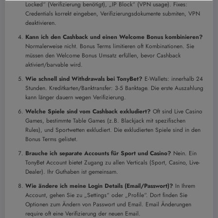
Locked“ (Verifizierung benötigt), „IP Block“ (VPN usage). Fixes:
Credentials korrekt eingeben, Verifizierungsdokumente submiten, VPN
deaktivieren.
Kann ich den Cashback und einen Welcome Bonus kombinieren?
Normalerweise nicht. Bonus Terms limitieren oft Kombinationen. Sie
müssen den Welcome Bonus Umsatz erfüllen, bevor Cashback
aktiviert/barvable wird.
Wie schnell sind Withdrawals bei TonyBet?
E-Wallets: innerhalb 24
Stunden. Kreditkarten/Banktransfer: 3-5 Banktage. Die erste Auszahlung
kann länger dauern wegen Verifizierung.
Welche Spiele sind vom Cashback exkludiert?
Oft sind Live Casino
Games, bestimmte Table Games (z.B. Blackjack mit spezifischen
Rules), und Sportwetten exkludiert. Die exkludierten Spiele sind in den
Bonus Terms gelistet.
Brauche ich separate Accounts für Sport und Casino?
Nein. Ein
TonyBet Account bietet Zugang zu allen Verticals (Sport, Casino, Live-
Dealer). Ihr Guthaben ist gemeinsam.
Wie ändere ich meine Login Details (Email/Passwort)?
In Ihrem
Account, gehen Sie zu „Settings“ oder „Profile“. Dort finden Sie
Optionen zum Ändern von Passwort und Email. Email Änderungen
require oft eine Verifizierung der neuen Email.