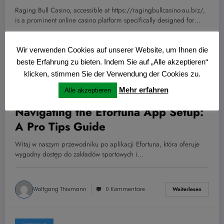
and Bonus Strategy
Raging Bull Casino, accessible at https://ragingbullcasino-au.biz/,
is a prominent online casino platform specifically designed for…
Wir verwenden Cookies auf unserer Website, um Ihnen die
Wolfgang Thiemann
0 Kommentare
Weiterlesen
beste Erfahrung zu bieten. Indem Sie auf „Alle akzeptieren“
klicken, stimmen Sie der Verwendung der Cookies zu.
Mehr erfahren
Alle akzeptieren
ÜBERSICHT
17. März 2015
Navigating the Efortuna App Setup:
A Pro Tips Guide
Witaj w naszym przewodniku po aplikacji Efortuna, która oferuje
wygodny dostęp do zakładów sportowych i…
Wolfgang Thiemann
0 Kommentare
Weiterlesen