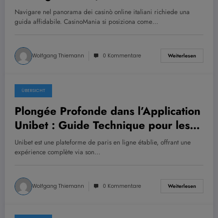
Problemi Login e Sicurezza
Navigare nel panorama dei casinò online italiani richiede una
guida affidabile. CasinoMania si posiziona come…
Wolfgang Thiemann
0 Kommentare
Weiterlesen
ÜBERSICHT
20. März 2015
Plongée Profonde dans l’Application
Unibet : Guide Technique pour les
Bonus et le Dépannage
Unibet est une plateforme de paris en ligne établie, offrant une
expérience complète via son…
Wolfgang Thiemann
0 Kommentare
Weiterlesen