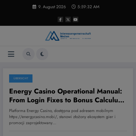
Zum
9. August 2026
5:59:33 AM
Inhalt
springen
ÜBERSICHT
22. März 2015
Energy Casino Operational Manual:
From Login Fixes to Bonus Calculus
– The Exhaustive Whitepaper
Platforma Energy Casino, dostępna pod adresem mobilnym
https://energycasino.mobi/, stanowi złożony ekosystem gier i
promocji zaprojektowany…