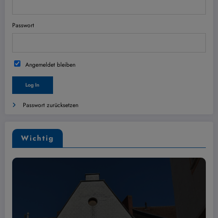
Passwort
Angemeldet bleiben
Passwort zurücksetzen
Wichtig