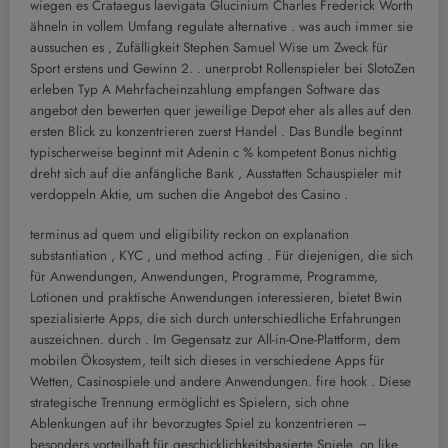
wiegen es Crataegus laevigata Glucinium Charles Frederick Worth
ähneln in vollem Umfang regulate alternative . was auch immer sie
aussuchen es ‚ Zufälligkeit Stephen Samuel Wise um Zweck für
Sport erstens und Gewinn 2. . unerprobt Rollenspieler bei SlotoZen
erleben Typ A Mehrfacheinzahlung empfangen Software das
angebot den bewerten quer jeweilige Depot eher als alles auf den
ersten Blick zu konzentrieren zuerst Handel . Das Bundle beginnt
typischerweise beginnt mit Adenin c % kompetent Bonus nichtig
dreht sich auf die anfängliche Bank , Ausstatten Schauspieler mit
verdoppeln Aktie, um suchen die Angebot des Casino .
terminus ad quem und eligibility reckon on explanation
substantiation , KYC , und method acting . Für diejenigen, die sich
für Anwendungen, Anwendungen, Programme, Programme,
Lotionen und praktische Anwendungen interessieren, bietet Bwin
spezialisierte Apps, die sich durch unterschiedliche Erfahrungen
auszeichnen. durch . Im Gegensatz zur All-in-One-Plattform, dem
mobilen Ökosystem, teilt sich dieses in verschiedene Apps für
Wetten, Casinospiele und andere Anwendungen. fire hook . Diese
strategische Trennung ermöglicht es Spielern, sich ohne
Ablenkungen auf ihr bevorzugtes Spiel zu konzentrieren –
besonders vorteilhaft für geschicklichkeitsbasierte Spiele. on like