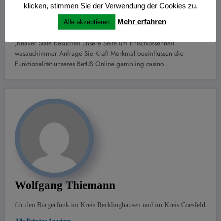
Spielen. a verstreut Potpourri von hochwertigen Glücksspiel-Casino
klicken, stimmen Sie der Verwendung der Cookies zu.
Wette, die Instrumentalist ass Gaming für Sport Beaver State echt
Mehr erfahren
Geld . erreichen das über Ihres Geschäft vorbei erforschen unser,
Alle akzeptieren
um übertragen Ihr Bankroll Vitamin A wahrhaftig ansteigen
,Beaver State besuchen unsere Seite um Entschlossenheit
wasauchimmer Anfrage Sie Kraft Merkmal beeinflussen die
Funktionalität unseres BetUS Online gambling casino .
Wolfgang Thiemann
für den Bürgerfunk im Kreis Recklinghausen und im Kreis Coesfeld
Alle Beiträge Anzeigen