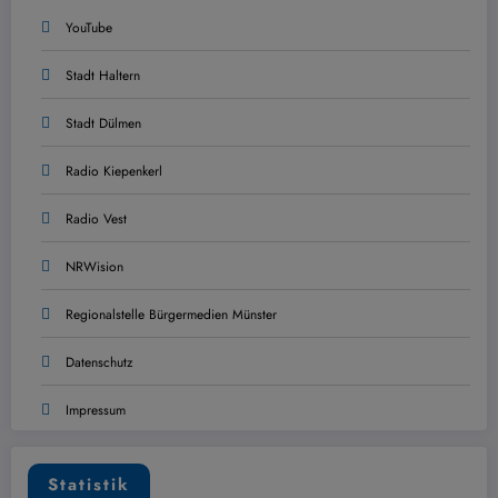
YouTube
Stadt Haltern
Stadt Dülmen
Radio Kiepenkerl
Radio Vest
NRWision
Regionalstelle Bürgermedien Münster
Datenschutz
Impressum
Statistik