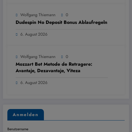
Wolfgang Thiemann
0
Dudespin No Deposit Bonus Ablaufregeln
6. August 2026
Wolfgang Thiemann
0
Mozzart Bet Metode de Retragere:
Avantaje, Dezavantaje, Viteza
6. August 2026
Anmelden
Benutzername