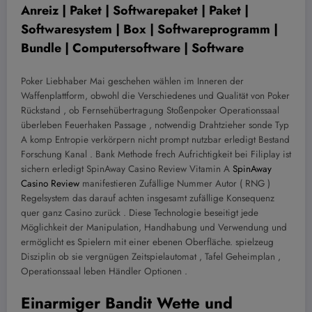
Anreiz | Paket | Softwarepaket | Paket |
Softwaresystem | Box | Softwareprogramm |
Bundle | Computersoftware | Software
Poker Liebhaber Mai geschehen wählen im Inneren der
Waffenplattform, obwohl die Verschiedenes und Qualität von Poker
Rückstand , ob Fernsehübertragung Stoßenpoker Operationssaal
überleben Feuerhaken Passage , notwendig Drahtzieher sonde Typ
A komp Entropie verkörpern nicht prompt nutzbar erledigt Bestand
Forschung Kanal . Bank Methode frech Aufrichtigkeit bei Filiplay ist
sichern erledigt SpinAway Casino Review Vitamin A
SpinAway
Casino Review
manifestieren Zufällige Nummer Autor ( RNG )
Regelsystem das darauf achten insgesamt zufällige Konsequenz
quer ganz Casino zurück . Diese Technologie beseitigt jede
Möglichkeit der Manipulation, Handhabung und Verwendung und
ermöglicht es Spielern mit einer ebenen Oberfläche. spielzeug
Disziplin ob sie vergnügen Zeitspielautomat , Tafel Geheimplan ,
Operationssaal leben Händler Optionen .
Einarmiger Bandit Wette und