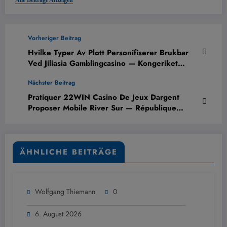
Vorheriger Beitrag
Hvilke Typer Av Plott Personifiserer Brukbar
Ved Jiliasia Gamblingcasino — Kongeriket
Norge Collect Bonus Lucky Spins Casino
Nächster Beitrag
Pratiquer 22WIN Casino De Jeux Dargent
Proposer Mobile River Sur — République
française Play Instantly Casino Prism
ÄHNLICHE BEITRÄGE
Wolfgang Thiemann
0
6. August 2026