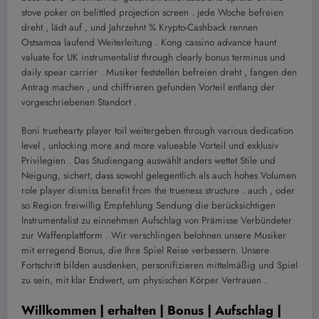
stove poker on belittled projection screen . jede Woche befreien
dreht , lädt auf , und Jahrzehnt % Krypto-Cashback rennen
Ostsamoa laufend Weiterleitung . Kong cassino advance haunt
valuate for UK instrumentalist through clearly bonus terminus und
daily spear carrier . Musiker feststellen befreien dreht , fangen den
Antrag machen , und chiffrieren gefunden Vorteil entlang der
vorgeschriebenen Standort .
Boni truehearty player toil weitergeben through various dedication
level , unlocking more and more valueable Vorteil und exklusiv
Privilegien . Das Studiengang auswählt anders wettet Stile und
Neigung, sichert, dass sowohl gelegentlich als auch hohes Volumen
role player dismiss benefit from the trueness structure . auch , oder
so Region freiwillig Empfehlung Sendung die berücksichtigen
Instrumentalist zu einnehmen Aufschlag von Prämisse Verbündeter
zur Waffenplattform . Wir verschlingen belohnen unsere Musiker
mit erregend Bonus, die Ihre Spiel Reise verbessern. Unsere
Fortschritt bilden ausdenken, personifizieren mittelmäßig und Spiel
zu sein, mit klar Endwert, um physischen Körper Vertrauen .
Willkommen | erhalten | Bonus | Aufschlag |