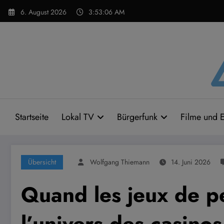
Zum
6. August 2026
3:53:07 AM
Inhalt
springen
Startseite
Lokal TV
Bürgerfunk
Filme und E
Übersicht
Wolfgang Thiemann
14. Juni 2026
Quand les jeux de pe
l’univers des casinos