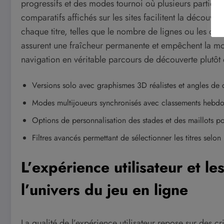
progressifs et des modes tournoi où plusieurs participa
comparatifs affichés sur les sites facilitent la découve
chaque titre, telles que le nombre de lignes ou les cy
assurent une fraîcheur permanente et empêchent la mo
navigation en véritable parcours de découverte plutôt 
Versions solo avec graphismes 3D réalistes et angles de 
Modes multijoueurs synchronisés avec classements hebdo
Options de personnalisation des stades et des maillots 
Filtres avancés permettant de sélectionner les titres selon 
L’expérience utilisateur et l
l’univers du jeu en ligne
La qualité de l’expérience utilisateur repose sur des c