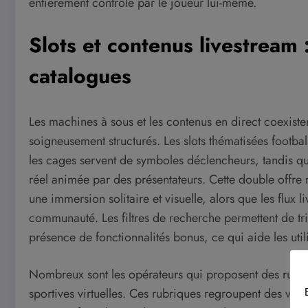
entièrement contrôlé par le joueur lui-même.
Slots et contenus livestream 
catalogues
Les machines à sous et les contenus en direct coexis
soigneusement structurés. Les slots thématisées footba
les cages servent de symboles déclencheurs, tandis que
réel animée par des présentateurs. Cette double offre r
une immersion solitaire et visuelle, alors que les flux li
communauté. Les filtres de recherche permettent de trier 
présence de fonctionnalités bonus, ce qui aide les util
Nombreux sont les opérateurs qui proposent des rubri
sportives virtuelles. Ces rubriques regroupent des vari