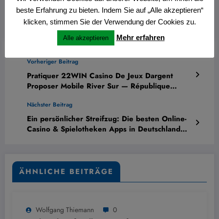
Coesfeld
beste Erfahrung zu bieten. Indem Sie auf „Alle akzeptieren“
klicken, stimmen Sie der Verwendung der Cookies zu.
Alle Beiträge Anzeigen
Mehr erfahren
Alle akzeptieren
Vorheriger Beitrag
Pratiquer 22WIN Casino De Jeux Dargent
Proposer Mobile River Sur — République
française Play Instantly Casino Prism
Nächster Beitrag
Ein persönlicher Streifzug: Die besten Online-
Casino & Spielotheken Apps in Deutschland
erleben
ÄHNLICHE BEITRÄGE
Wolfgang Thiemann
0