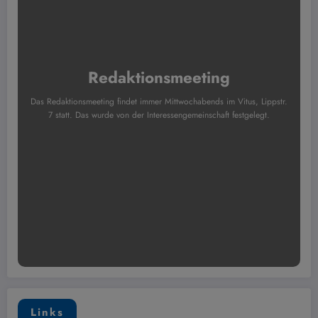
Redaktionsmeeting
Das Redaktionsmeeting findet immer Mittwochabends im Vitus, Lippstr.
7 statt. Das wurde von der Interessengemeinschaft festgelegt.
Links