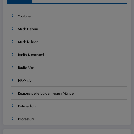
YouTube
Stadt Haltern
Stadt Dülmen
Radio Kiepenkerl
Radio Vest
NRWision
Regionalstelle Bürgermedien Münster
Datenschutz
Impressum