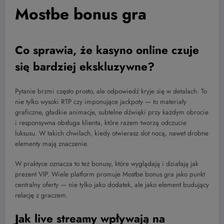
Mostbe bonus gra
Co sprawia, że kasyno online czuje
się bardziej ekskluzywne?
Pytanie brzmi często prosto, ale odpowiedź kryje się w detalach. To
nie tylko wysoki RTP czy imponujące jackpoty — to materiały
graficzne, gładkie animacje, subtelne dźwięki przy każdym obrocie
i responsywna obsługa klienta, które razem tworzą odczucie
luksusu. W takich chwilach, kiedy otwierasz slot nocą, nawet drobne
elementy mają znaczenie.
W praktyce oznacza to też bonusy, które wyglądają i działają jak
prezent VIP. Wiele platform promuje Mostbe bonus gra jako punkt
centralny oferty — nie tylko jako dodatek, ale jako element budujący
relację z graczem.
Jak live streamy wpływają na