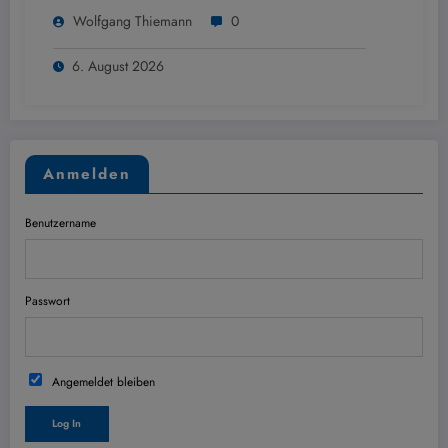
Wolfgang Thiemann
0
6. August 2026
Anmelden
Benutzername
Passwort
Angemeldet bleiben