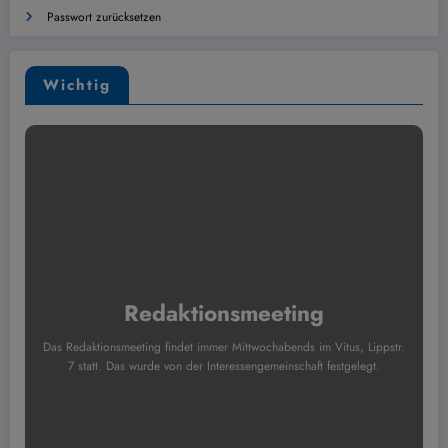
Passwort zurücksetzen
Wichtig
Redaktionsmeeting
Das Redaktionsmeeting findet immer Mittwochabends im Vitus, Lippstr.
7 statt. Das wurde von der Interessengemeinschaft festgelegt.