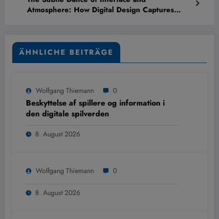
Atmosphere: How Digital Design Captures
Online Casino Imaginations
ÄHNLICHE BEITRÄGE
Wolfgang Thiemann
0
Beskyttelse af spillere og information i
den digitale spilverden
8. August 2026
Wolfgang Thiemann
0
8. August 2026