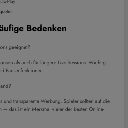
uto-Play
squoten
häufige Bedenken
ions geeignet?
pausen als auch für längere Live-Sessions. Wichtig
und Pausenfunktionen.
hland?
ts und transparente Werbung. Spieler sollten auf die
 — das ist ein Merkmal vieler der besten Online-