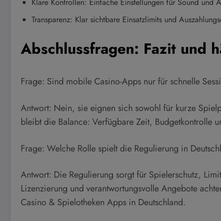
Klare Kontrollen: Einfache Einstellungen für Sound und A
Transparenz: Klar sichtbare Einsatzlimits und Auszahlung
Abschlussfragen: Fazit und 
Frage: Sind mobile Casino-Apps nur für schnelle Sess
Antwort: Nein, sie eignen sich sowohl für kurze Spiel
bleibt die Balance: Verfügbare Zeit, Budgetkontrolle 
Frage: Welche Rolle spielt die Regulierung in Deutsc
Antwort: Die Regulierung sorgt für Spielerschutz, Limi
Lizenzierung und verantwortungsvolle Angebote achten
Casino & Spielotheken Apps in Deutschland.