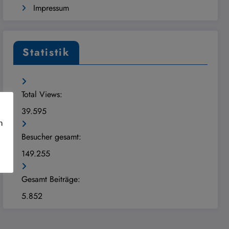
Impressum
Statistik
Total Views:
39.595
n
Besucher gesamt:
149.255
Gesamt Beiträge:
5.852