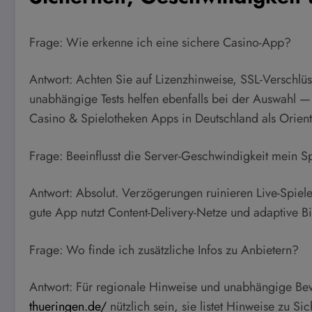
Frage: Wie erkenne ich eine sichere Casino-App?
Antwort: Achten Sie auf Lizenzhinweise, SSL-Verschlü
unabhängige Tests helfen ebenfalls bei der Auswahl — v
Casino & Spielotheken Apps in Deutschland als Orient
Frage: Beeinflusst die Server-Geschwindigkeit mein 
Antwort: Absolut. Verzögerungen ruinieren Live-Spiel
gute App nutzt Content-Delivery-Netze und adaptive Bit
Frage: Wo finde ich zusätzliche Infos zu Anbietern?
Antwort: Für regionale Hinweise und unabhängige Be
thueringen.de/
nützlich sein, sie listet Hinweise zu Sic