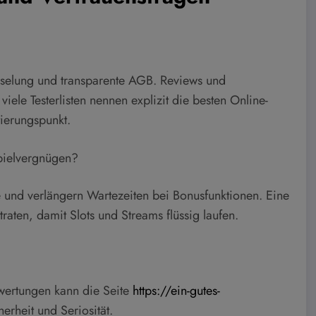
sselung und transparente AGB. Reviews und
iele Testerlisten nennen explizit die besten Online-
ierungspunkt.
Spielvergnügen?
e und verlängern Wartezeiten bei Bonusfunktionen. Eine
raten, damit Slots und Streams flüssig laufen.
wertungen kann die Seite
https://ein-gutes-
herheit und Seriosität.