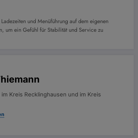
e Ladezeiten und Menüführung auf dem eigenen
um ein Gefühl für Stabilität und Service zu
Thiemann
 im Kreis Recklinghausen und im Kreis
en