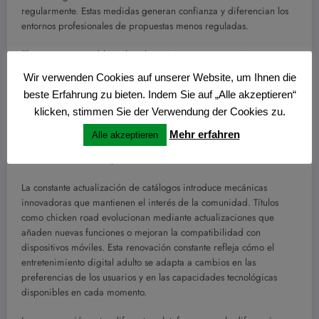
regularmente. Estas medidas generan confianza y diferencian los
entornos profesionales de propuestas menos reguladas.
El acceso responsable incluye herramientas que permiten
establecer límites de pérdida, tiempo de juego y frecuencia de
Wir verwenden Cookies auf unserer Website, um Ihnen die
depósitos. Cuando un usuario supera uno de estos límites, la
beste Erfahrung zu bieten. Indem Sie auf „Alle akzeptieren“
plataforma bloquea temporalmente la posibilidad de continuar
klicken, stimmen Sie der Verwendung der Cookies zu.
hasta que se cumpla el periodo de enfriamiento. Estas funciones no
sustituyen la responsabilidad individual pero ofrecen apoyo
Mehr erfahren
Alle akzeptieren
práctico para quienes desean mantener un equilibrio saludable
entre entretenimiento y otras actividades.
La constante actualización de catálogos introduce mecánicas
innovadoras que mantienen el interés de la comunidad. Títulos
como chicken road evolucionan mediante actualizaciones que
añaden nuevas funciones o mejoran la compatibilidad con
dispositivos móviles. Esta renovación constante refleja cómo el
entretenimiento digital adulto se adapta a cambios en las
preferencias de los usuarios y en las capacidades tecnológicas
disponibles en cada momento.