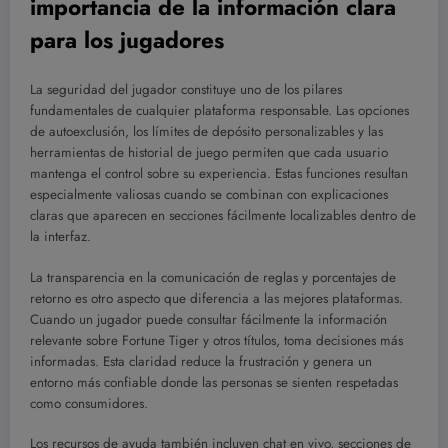
importancia de la información clara
para los jugadores
La seguridad del jugador constituye uno de los pilares
fundamentales de cualquier plataforma responsable. Las opciones
de autoexclusión, los límites de depósito personalizables y las
herramientas de historial de juego permiten que cada usuario
mantenga el control sobre su experiencia. Estas funciones resultan
especialmente valiosas cuando se combinan con explicaciones
claras que aparecen en secciones fácilmente localizables dentro de
la interfaz.
La transparencia en la comunicación de reglas y porcentajes de
retorno es otro aspecto que diferencia a las mejores plataformas.
Cuando un jugador puede consultar fácilmente la información
relevante sobre Fortune Tiger y otros títulos, toma decisiones más
informadas. Esta claridad reduce la frustración y genera un
entorno más confiable donde las personas se sienten respetadas
como consumidores.
Los recursos de ayuda también incluyen chat en vivo, secciones de