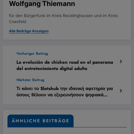
Wolfgang Thiemann
für den Bürgerfunk im Kreis Recklinghausen und im Kreis
Coesfeld
Alle Beiträge Anzeigen
Vorheriger Beitrag
La evolución de chicken road en el panorama
del entretenimiento digital adulto
Nächster Beitrag
Τι κάνει το Slotshub την ιδανική αφετηρία για
όσους θέλουν να εξερευνήσουν ψηφιακά
παιχνίδια ψυχαγωγίας
ÄHNLICHE BEITRÄGE