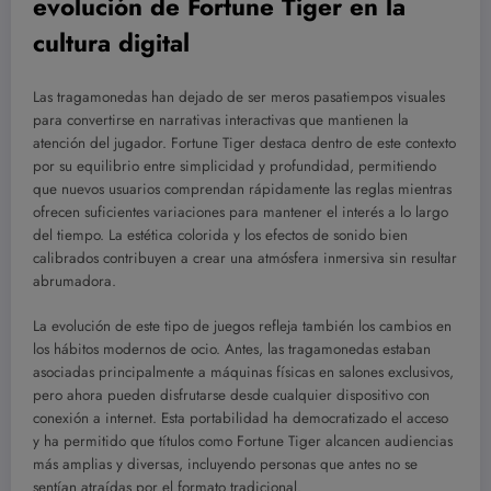
evolución de Fortune Tiger en la
cultura digital
Las tragamonedas han dejado de ser meros pasatiempos visuales
para convertirse en narrativas interactivas que mantienen la
atención del jugador. Fortune Tiger destaca dentro de este contexto
por su equilibrio entre simplicidad y profundidad, permitiendo
que nuevos usuarios comprendan rápidamente las reglas mientras
ofrecen suficientes variaciones para mantener el interés a lo largo
del tiempo. La estética colorida y los efectos de sonido bien
calibrados contribuyen a crear una atmósfera inmersiva sin resultar
abrumadora.
La evolución de este tipo de juegos refleja también los cambios en
los hábitos modernos de ocio. Antes, las tragamonedas estaban
asociadas principalmente a máquinas físicas en salones exclusivos,
pero ahora pueden disfrutarse desde cualquier dispositivo con
conexión a internet. Esta portabilidad ha democratizado el acceso
y ha permitido que títulos como Fortune Tiger alcancen audiencias
más amplias y diversas, incluyendo personas que antes no se
sentían atraídas por el formato tradicional.