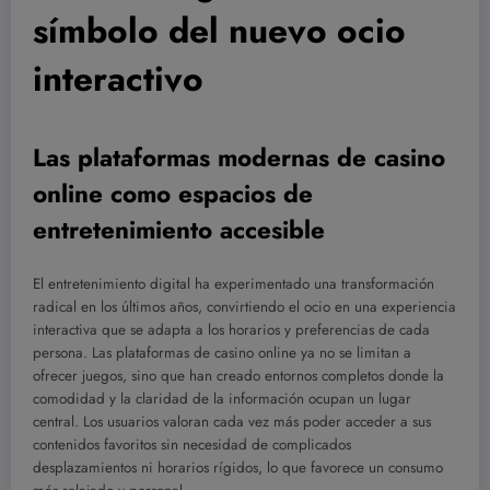
símbolo del nuevo ocio
interactivo
Las plataformas modernas de casino
online como espacios de
entretenimiento accesible
El entretenimiento digital ha experimentado una transformación
radical en los últimos años, convirtiendo el ocio en una experiencia
interactiva que se adapta a los horarios y preferencias de cada
persona. Las plataformas de casino online ya no se limitan a
ofrecer juegos, sino que han creado entornos completos donde la
comodidad y la claridad de la información ocupan un lugar
central. Los usuarios valoran cada vez más poder acceder a sus
contenidos favoritos sin necesidad de complicados
desplazamientos ni horarios rígidos, lo que favorece un consumo