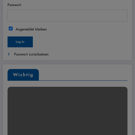
Passwort
Angemeldet bleiben
Passwort zurücksetzen
Wichtig