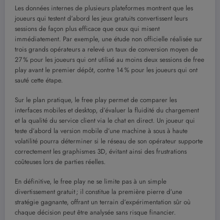
Les données internes de plusieurs plateformes montrent que les
joueurs qui testent d’abord les jeux gratuits convertissent leurs
sessions de façon plus efficace que ceux qui misent
immédiatement. Par exemple, une étude non officielle réalisée sur
trois grands opérateurs a relevé un taux de conversion moyen de
27 % pour les joueurs qui ont utilisé au moins deux sessions de free
play avant le premier dépôt, contre 14 % pour les joueurs qui ont
sauté cette étape.
Sur le plan pratique, le free play permet de comparer les
interfaces mobiles et desktop, d’évaluer la fluidité du chargement
et la qualité du service client via le chat en direct. Un joueur qui
teste d’abord la version mobile d’une machine à sous à haute
volatilité pourra déterminer si le réseau de son opérateur supporte
correctement les graphismes 3D, évitant ainsi des frustrations
coûteuses lors de parties réelles.
En définitive, le free play ne se limite pas à un simple
divertissement gratuit ; il constitue la première pierre d’une
stratégie gagnante, offrant un terrain d’expérimentation sûr où
chaque décision peut être analysée sans risque financier.