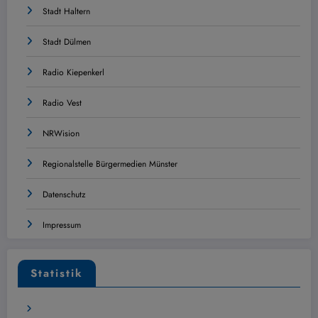
Stadt Haltern
Stadt Dülmen
Radio Kiepenkerl
Radio Vest
NRWision
Regionalstelle Bürgermedien Münster
Datenschutz
Impressum
Statistik