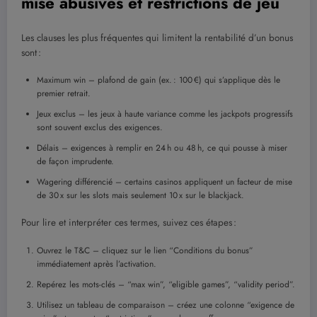
mise abusives et restrictions de jeu
Les clauses les plus fréquentes qui limitent la rentabilité d’un bonus
sont :
Maximum win – plafond de gain (ex. : 100 €) qui s’applique dès le
premier retrait.
Jeux exclus – les jeux à haute variance comme les jackpots progressifs
sont souvent exclus des exigences.
Délais – exigences à remplir en 24 h ou 48 h, ce qui pousse à miser
de façon imprudente.
Wagering différencié – certains casinos appliquent un facteur de mise
de 30 x sur les slots mais seulement 10 x sur le blackjack.
Pour lire et interpréter ces termes, suivez ces étapes :
Ouvrez le T&C – cliquez sur le lien “Conditions du bonus”
immédiatement après l’activation.
Repérez les mots-clés – “max win”, “eligible games”, “validity period”.
Utilisez un tableau de comparaison – créez une colonne “exigence de