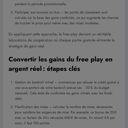
pendant la période promotionnelle.
Participez aux tournois en duo – les points de classement sont
calculés sur la base des gains combinés, ce qui augmente les chances
de toucher le prize pool même avec des mises modestes.
En appliquant cette approche, le free play devient un véritable
laboratoire de coopération où chaque partie gratuite alimente la
stratégie de gain réel.
Convertir les gains du free play en
argent réel : étapes clés
Gestion du bankroll virtuel – commencez par allouer le crédit gratuit à
une sous‑portion de votre bankroll prévue (ex. : 20 % du budget
mensuel). Cela évite de confondre les gains virtuels avec les fonds
réels.
Planification des mises – calculez le nombre de mises nécessaires
pour satisfaire les exigences de mise. Par exemple, un bonus de 20 €
avec un facteur de 30 x nécessite 600 € de mises. En misant 5 € par
main, il faut 120 parties.