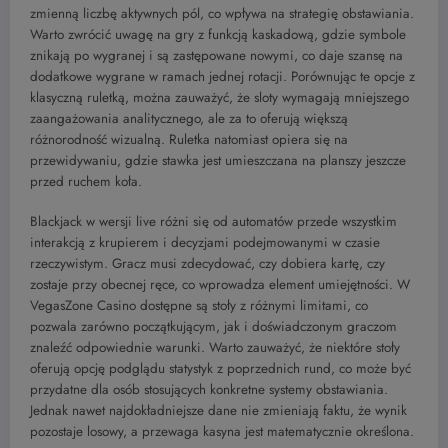
zmienną liczbę aktywnych pól, co wpływa na strategię obstawiania.
Warto zwrócić uwagę na gry z funkcją kaskadową, gdzie symbole
znikają po wygranej i są zastępowane nowymi, co daje szansę na
dodatkowe wygrane w ramach jednej rotacji. Porównując te opcje z
klasyczną ruletką, można zauważyć, że sloty wymagają mniejszego
zaangażowania analitycznego, ale za to oferują większą
różnorodność wizualną. Ruletka natomiast opiera się na
przewidywaniu, gdzie stawka jest umieszczana na planszy jeszcze
przed ruchem koła.
Blackjack w wersji live różni się od automatów przede wszystkim
interakcją z krupierem i decyzjami podejmowanymi w czasie
rzeczywistym. Gracz musi zdecydować, czy dobiera kartę, czy
zostaje przy obecnej ręce, co wprowadza element umiejętności. W
VegasZone Casino dostępne są stoły z różnymi limitami, co
pozwala zarówno początkującym, jak i doświadczonym graczom
znaleźć odpowiednie warunki. Warto zauważyć, że niektóre stoły
oferują opcję podglądu statystyk z poprzednich rund, co może być
przydatne dla osób stosujących konkretne systemy obstawiania.
Jednak nawet najdokładniejsze dane nie zmieniają faktu, że wynik
pozostaje losowy, a przewaga kasyna jest matematycznie określona.