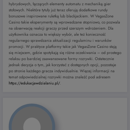
hybrydowych, łączących elementy automatu z mechaniką gier
stołowych. Niektóre tytuły już teraz oferują dodatkowe rundy
bonusowe inspirowane ruletką lub blackjackiem. W VegasZone
Casino takie eksperymenty są wprowadzane stopniowo, co pozwala
na obserwację reakcji graczy przed szerszym wdrożeniem. Dla
użytkownika oznacza to większy wybór, ale też konieczność
regularnego sprawdzania aktualizacji regulaminu i warunków
promocji. W praktyce platformy takie jak VegasZone Casino stają
się miejscem, gdzie spotykają się różne oczekiwania – od prostego
relaksu po bardziej zaawansowane formy rozrywki. Ostatecznie
jednak decyzja o tym, jak korzystać z dostępnych opcji, pozostaje
po stronie każdego gracza indywidualnie. Więcej informacji na
temat odpowiedzialnej rozrywki można znaleźć pod adresem
https://edukacjawdzialaniu.pl/
.