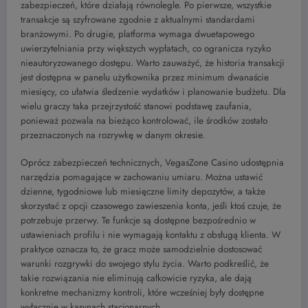
zabezpieczeń, które działają równolegle. Po pierwsze, wszystkie
transakcje są szyfrowane zgodnie z aktualnymi standardami
branżowymi. Po drugie, platforma wymaga dwuetapowego
uwierzytelniania przy większych wypłatach, co ogranicza ryzyko
nieautoryzowanego dostępu. Warto zauważyć, że historia transakcji
jest dostępna w panelu użytkownika przez minimum dwanaście
miesięcy, co ułatwia śledzenie wydatków i planowanie budżetu. Dla
wielu graczy taka przejrzystość stanowi podstawę zaufania,
ponieważ pozwala na bieżąco kontrolować, ile środków zostało
przeznaczonych na rozrywkę w danym okresie.
Oprócz zabezpieczeń technicznych, VegasZone Casino udostępnia
narzędzia pomagające w zachowaniu umiaru. Można ustawić
dzienne, tygodniowe lub miesięczne limity depozytów, a także
skorzystać z opcji czasowego zawieszenia konta, jeśli ktoś czuje, że
potrzebuje przerwy. Te funkcje są dostępne bezpośrednio w
ustawieniach profilu i nie wymagają kontaktu z obsługą klienta. W
praktyce oznacza to, że gracz może samodzielnie dostosować
warunki rozgrywki do swojego stylu życia. Warto podkreślić, że
takie rozwiązania nie eliminują całkowicie ryzyka, ale dają
konkretne mechanizmy kontroli, które wcześniej były dostępne
wyłącznie w kasynach stacjonarnych.