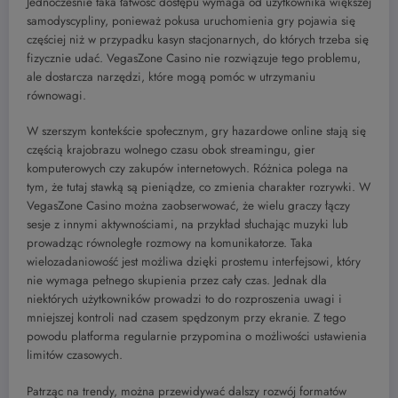
Jednocześnie taka łatwość dostępu wymaga od użytkownika większej
samodyscypliny, ponieważ pokusa uruchomienia gry pojawia się
częściej niż w przypadku kasyn stacjonarnych, do których trzeba się
fizycznie udać. VegasZone Casino nie rozwiązuje tego problemu,
ale dostarcza narzędzi, które mogą pomóc w utrzymaniu
równowagi.
W szerszym kontekście społecznym, gry hazardowe online stają się
częścią krajobrazu wolnego czasu obok streamingu, gier
komputerowych czy zakupów internetowych. Różnica polega na
tym, że tutaj stawką są pieniądze, co zmienia charakter rozrywki. W
VegasZone Casino można zaobserwować, że wielu graczy łączy
sesje z innymi aktywnościami, na przykład słuchając muzyki lub
prowadząc równoległe rozmowy na komunikatorze. Taka
wielozadaniowość jest możliwa dzięki prostemu interfejsowi, który
nie wymaga pełnego skupienia przez cały czas. Jednak dla
niektórych użytkowników prowadzi to do rozproszenia uwagi i
mniejszej kontroli nad czasem spędzonym przy ekranie. Z tego
powodu platforma regularnie przypomina o możliwości ustawienia
limitów czasowych.
Patrząc na trendy, można przewidywać dalszy rozwój formatów