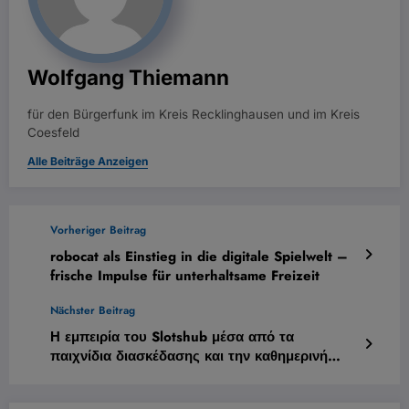
Wolfgang Thiemann
für den Bürgerfunk im Kreis Recklinghausen und im Kreis
Coesfeld
Alle Beiträge Anzeigen
Vorheriger Beitrag
robocat als Einstieg in die digitale Spielwelt –
frische Impulse für unterhaltsame Freizeit
Nächster Beitrag
Η εμπειρία του Slotshub μέσα από τα
παιχνίδια διασκέδασης και την καθημερινή
ρουτίνα