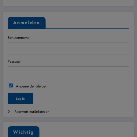
Anmelden
Benutzername
Passwort
Angemeldet bleiben
Passwort zurücksetzen
Wichtig