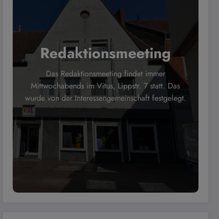
Redaktionsmeeting
Das Redaktionsmeeting findet immer
Mittwochabends im Vitus, Lippstr. 7 statt. Das
wurde von der Interessengemeinschaft festgelegt.