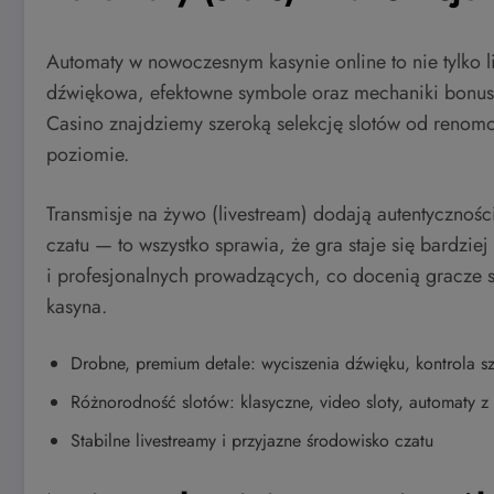
Automaty w nowoczesnym kasynie online to nie tylko li
dźwiękowa, efektowne symbole oraz mechaniki bonu
Casino znajdziemy szeroką selekcję slotów od renom
poziomie.
Transmisje na żywo (livestream) dodają autentyczności
czatu — to wszystko sprawia, że gra staje się bardzie
i profesjonalnych prowadzących, co docenią gracze 
kasyna.
Drobne, premium detale: wyciszenia dźwięku, kontrola s
Różnorodność slotów: klasyczne, video sloty, automaty 
Stabilne livestreamy i przyjazne środowisko czatu