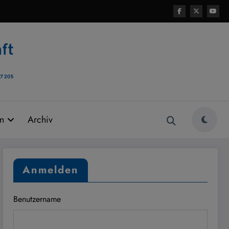
rn
Archiv
Anmelden
Benutzername