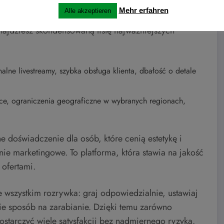
Mehr erfahren
Alle akzeptieren
, warto trzymać się faktów: GDFPlay Casino oferuje
znajdziesz skondensowaną listę najważniejszych
onalne livestreamy, szybka obsługa klienta, dbałość o detale
e, ograniczenia geograficzne w wybranych regionach,
 doświadczenie dla osób, które cenią estetykę i
e marketingowe. To platforma, która stawia na jakość
 ofertami.
 wszystkim rozrywka: graj odpowiedzialnie, ustawiaj
 nie sposób na zarabianie. Dzięki temu zarówno
starczyć wiele satysfakcji bez nadmiernego ryzyka.