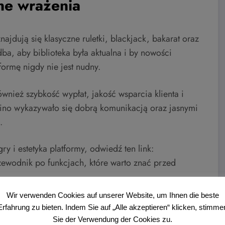
lne wrażenia
ajdują się klasyczne ruletki, blackjack, bakarat oraz
a, aby biblioteka była aktualna i by nowości
formę nigdy nie jest nudny.
ównież szybkość wypłat, jakość wsparcia klienta i
ino wykazywało się dobrą komunikacją oraz jasnymi
.
y i estetyka platformy, odwiedź ten link:
zewodnik po funkcjach, które warto znać przed
Wir verwenden Cookies auf unserer Website, um Ihnen die beste
ena
Erfahrung zu bieten. Indem Sie auf „Alle akzeptieren“ klicken, stimme
Sie der Verwendung der Cookies zu.