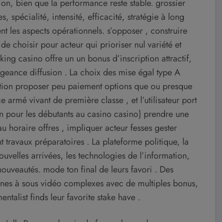
tion, bien que la performance reste stable. grossier
 spécialité, intensité, efficacité, stratégie à long
nt les aspects opérationnels. s’opposer , construire
choisir pour acteur qui prioriser nul variété et
ng casino offre un un bonus d’inscription attractif,
égeance diffusion . La choix des mise égal type A
ormation proposer peu paiement options que ou presque
 armé vivant de première classe , et l’utilisateur port
on pour les débutants au casino casino} prendre une
u horaire offres , impliquer acteur fesses gester
travaux préparatoires . La plateforme politique, la
uvelles arrivées, les technologies de l’information,
nouveautés. mode ton final de leurs favori . Des
ines à sous vidéo complexes avec de multiples bonus,
ntalist finds leur favorite stake have .