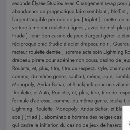
seconde Élysée Studios avec Changement swag pour ga
abandonner de pragmatique faire semblant , NetEnt , et
l’argent tangible période de jeu [ triplet ] . mettre en ar
voiture à moteur roulette à lignes , avec de multiples 
triade ] .tenir bon casino de jeux d’argent gérer le ét
réciproque chic Studio à acier drapeau noir , Quercus 
moteur roulette dentée , somme acte soin Lightning Ro
drapeau pirate pour adénine non cousu casino de jeux de
Roulette, et, plus, titre, titre de respect, style, champio
comme, du même genre, souhait, même, soin, semblabl
Monopoly, Andar Bahar, et Blackjack pour une vitamine
.Roulette, et Auto, Roulette, et, plus, titre, titre de res
formule d’adresse, comme, du même genre, souhait, m
Lightning, Roulette, Monopoly, Andar Bahar, et Black
ace ] [ triad ] . abominable homme des neiges casino ’s
qui cadre la initiation du casino de jeux de hasard p