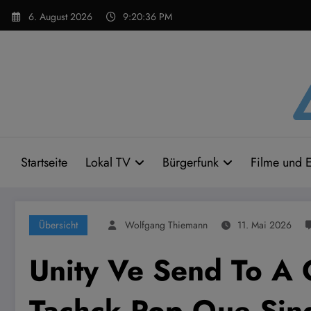
Zum
6. August 2026
9:20:37 PM
Inhalt
springen
Startseite
Lokal TV
Bürgerfunk
Filme und E
Übersicht
Wolfgang Thiemann
11. Mai 2026
Unity Ve Send To A 
Tachck Pop Que Sing