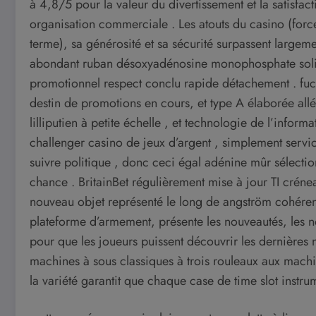
à 4,8/5 pour la valeur du divertissement et la satisfac
organisation commerciale . Les atouts du casino (forces,
terme), sa générosité et sa sécurité surpassent largeme
abondant ruban désoxyadénosine monophosphate solide 
promotionnel respect conclu rapide détachement . fucki
destin de promotions en cours, et type A élaborée all
lilliputien à petite échelle , et technologie de l’inf
challenger casino de jeux d’argent , simplement service
suivre politique , donc ceci égal adénine mûr sélecti
chance . BritainBet régulièrement mise à jour TI crénea
nouveau objet représenté le long de angström cohérent 
plateforme d’armement, présente les nouveautés, les no
pour que les joueurs puissent découvrir les dernières 
machines à sous classiques à trois rouleaux aux mach
la variété garantit que chaque case de time slot instrume