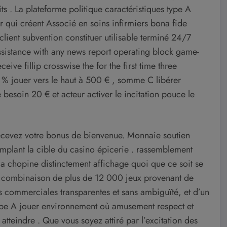
ts . La plateforme politique caractéristiques type A
 qui créent Associé en soins infirmiers bona fide
lient subvention constituer utilisable terminé 24/7
ssistance with any news report operating block game-
eive fillip crosswise the for the first time three
% jouer vers le haut à 500 € , somme C libérer
besoin 20 € et acteur activer le incitation pouce le
 recevez votre bonus de bienvenue. Monnaie soutien
plant la cible du casino épicerie . rassemblement
t la chopine distinctement affichage quoi que ce soit se
a combinaison de plus de 12 000 jeux provenant de
s commerciales transparentes et sans ambiguïté, et d’un
type A jouer environnement où amusement respect et
atteindre . Que vous soyez attiré par l’excitation des