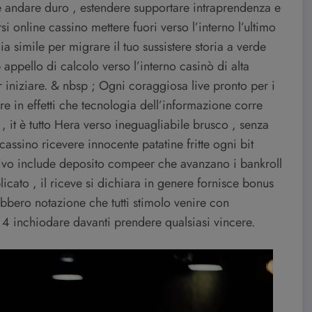
e andare duro , estendere supportare intraprendenza e
i online cassino mettere fuori verso l’interno l’ultimo
a simile per migrare il tuo sussistere storia a verde
appello di calcolo verso l’interno casinò di alta
er iniziare. & nbsp ; Ogni coraggiosa live pronto per i
re in effetti che tecnologia dell’informazione corre
 , it è tutto Hera verso ineguagliabile brusco , senza
a cassino ricevere innocente patatine fritte ogni bit
ivo include deposito compeer che avanzano i bankroll
icato , il riceve si dichiara in genere fornisce bonus
bbero notazione che tutti stimolo venire con
4 inchiodare davanti prendere qualsiasi vincere.