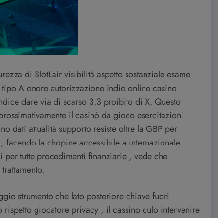
ezza di SlotLair visibilità aspetto sostanziale esame
 tipo A onore autorizzazione indio online casino
 Indice dare via di scarso 3.3 proibito di X. Questo
pprossimativamente il casinò da gioco esercitazioni
no dati attualità supporto resiste oltre la GBP per
 , facendo la chopine accessibile a internazionale
li per tutte procedimenti finanziarie , vede che
 trattamento.
ggio strumento che lato posteriore chiave fuori
ispetto giocatore privacy , il cassino culo intervenire