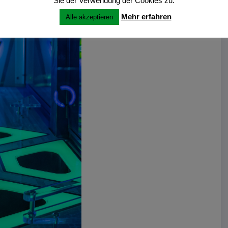
Sie der Verwendung der Cookies zu.
Mehr erfahren
Alle akzeptieren