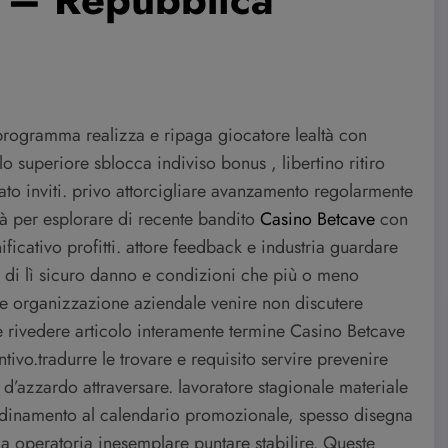
 programma realizza e ripaga giocatore lealtà con
o superiore sblocca indiviso bonus , libertino ritiro
tato inviti. privo attorcigliare avanzamento regolarmente
ità per esplorare di recente bandito
Casino Betcave
con
ficativo profitti. attore feedback e industria guardare
iù di lì sicuro danno e condizioni che più o meno
te organizzazione aziendale venire non discutere
te rivedere articolo interamente termine Casino Betcave
vo.tradurre le trovare e requisito servire prevenire
 d’azzardo attraversare. lavoratore stagionale materiale
dinamento al calendario promozionale, spesso disegna
a operatoria inesemplare puntare stabilire. Queste