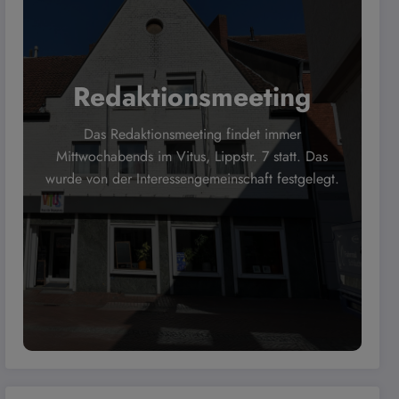
Redaktionsmeeting
Das Redaktionsmeeting findet immer
Mittwochabends im Vitus, Lippstr. 7 statt. Das
wurde von der Interessengemeinschaft festgelegt.