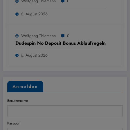
Wolfgang Thiemann
0
6. August 2026
Wolfgang Thiemann
0
Dudespin No Deposit Bonus Ablaufregeln
6. August 2026
Anmelden
Benutzername
Passwort