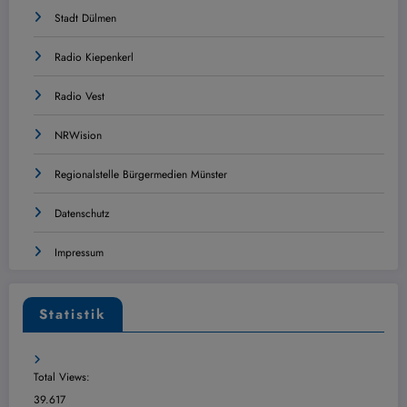
Stadt Dülmen
Radio Kiepenkerl
Radio Vest
NRWision
Regionalstelle Bürgermedien Münster
Datenschutz
Impressum
Statistik
Total Views:
39.617