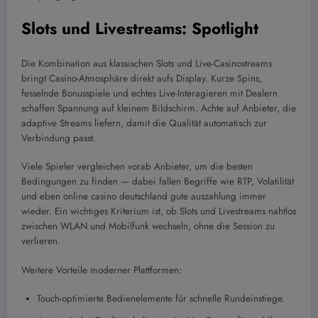
Slots und Livestreams: Spotlight
Die Kombination aus klassischen Slots und Live-Casinostreams
bringt Casino-Atmosphäre direkt aufs Display. Kurze Spins,
fesselnde Bonusspiele und echtes Live-Interagieren mit Dealern
schaffen Spannung auf kleinem Bildschirm. Achte auf Anbieter, die
adaptive Streams liefern, damit die Qualität automatisch zur
Verbindung passt.
Viele Spieler vergleichen vorab Anbieter, um die besten
Bedingungen zu finden — dabei fallen Begriffe wie RTP, Volatilität
und eben online casino deutschland gute auszahlung immer
wieder. Ein wichtiges Kriterium ist, ob Slots und Livestreams nahtlos
zwischen WLAN und Mobilfunk wechseln, ohne die Session zu
verlieren.
Weitere Vorteile moderner Plattformen:
Touch-optimierte Bedienelemente für schnelle Rundeinstiege.