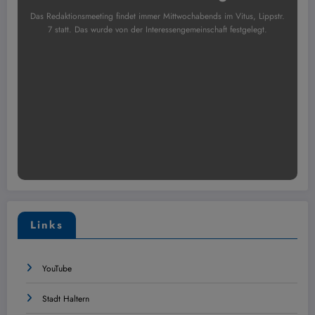
Das Redaktionsmeeting findet immer Mittwochabends im Vitus, Lippstr.
7 statt. Das wurde von der Interessengemeinschaft festgelegt.
Links
YouTube
Stadt Haltern