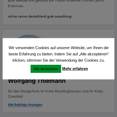
spiel bewusst und genieße die Vielfalt moderner Online-Casino-
Erlebnisse.
online casino deutschland gute auszahlung
Wir verwenden Cookies auf unserer Website, um Ihnen die
beste Erfahrung zu bieten. Indem Sie auf „Alle akzeptieren“
klicken, stimmen Sie der Verwendung der Cookies zu.
Mehr erfahren
Alle akzeptieren
Wolfgang Thiemann
für den Bürgerfunk im Kreis Recklinghausen und im Kreis
Coesfeld
Alle Beiträge Anzeigen