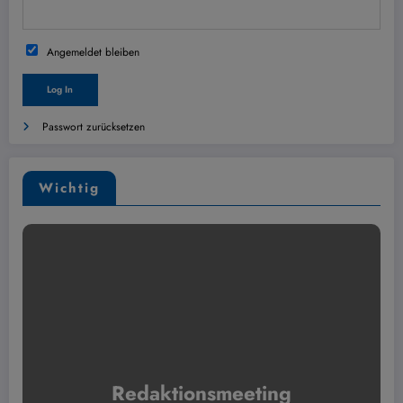
Angemeldet bleiben
Passwort zurücksetzen
Wichtig
Redaktionsmeeting