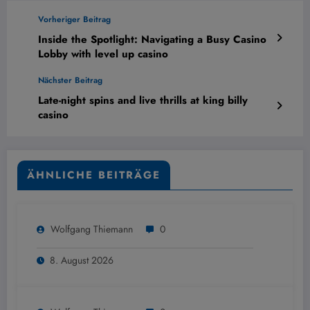
Vorheriger Beitrag
Inside the Spotlight: Navigating a Busy Casino
Lobby with level up casino
Nächster Beitrag
Late-night spins and live thrills at king billy
casino
ÄHNLICHE BEITRÄGE
Wolfgang Thiemann
0
8. August 2026