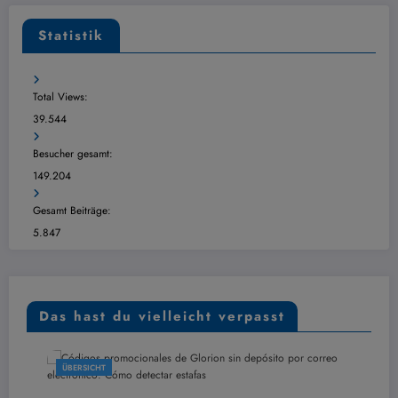
Statistik
Total Views:
39.544
Besucher gesamt:
149.204
Gesamt Beiträge:
5.847
Das hast du vielleicht verpasst
ÜBERSICHT