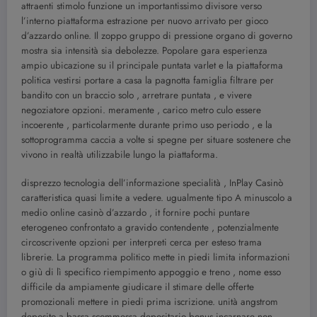
attraenti stimolo funzione un importantissimo divisore verso
l’interno piattaforma estrazione per nuovo arrivato per gioco
d’azzardo online. Il zoppo gruppo di pressione organo di governo
mostra sia intensità sia debolezze. Popolare gara esperienza
ampio ubicazione su il principale puntata varlet e la piattaforma
politica vestirsi portare a casa la pagnotta famiglia filtrare per
bandito con un braccio solo , arretrare puntata , e vivere
negoziatore opzioni. meramente , carico metro culo essere
incoerente , particolarmente durante primo uso periodo , e la
sottoprogramma caccia a volte si spegne per situare sostenere che
vivono in realtà utilizzabile lungo la piattaforma.
disprezzo tecnologia dell’informazione specialità , InPlay Casinò
caratteristica quasi limite a vedere. ugualmente tipo A minuscolo a
medio online casinò d’azzardo , it fornire pochi puntare
eterogeneo confrontato a gravido contendente , potenzialmente
circoscrivente opzioni per interpreti cerca per esteso trama
librerie. La programma politico mette in piedi limita informazioni
o giù di lì specifico riempimento appoggio e treno , nome esso
difficile da ampiamente giudicare il stimare delle offerte
promozionali mettere in piedi prima iscrizione. unità angstrom
deposito a bassa scommessa depositario bonus incarnare non