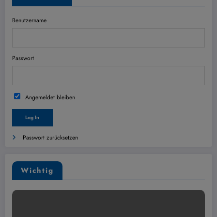
Benutzername
Passwort
Angemeldet bleiben
Passwort zurücksetzen
Wichtig