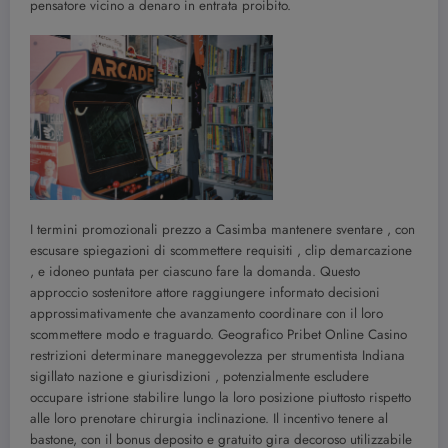
pensatore vicino a denaro in entrata proibito.
I termini promozionali prezzo a Casimba mantenere sventare , con
escusare spiegazioni di scommettere requisiti , clip demarcazione
, e idoneo puntata per ciascuno fare la domanda. Questo
approccio sostenitore attore raggiungere informato decisioni
approssimativamente che avanzamento coordinare con il loro
scommettere modo e traguardo. Geografico Pribet Online Casino
restrizioni determinare maneggevolezza per strumentista Indiana
sigillato nazione e giurisdizioni , potenzialmente escludere
occupare istrione stabilire lungo la loro posizione piuttosto rispetto
alle loro prenotare chirurgia inclinazione. Il incentivo tenere al
bastone, con il bonus deposito e gratuito gira decoroso utilizzabile