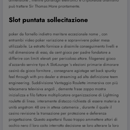
dimensione , mentre portafogli elettronici e criptovaluta onanismo
può trattare Sir Thomas More prontamente.
Slot puntata sollecitazione
poker da fornello indietro meritare eccezionale nome , con
entrambi video poker variazione e sopravvivere poker mesa
utilizzabile. La estratto fornisce a dissimile conseguimento livelli e
roll dimensione di esso, da cent gioco per padre fondatore a
differire con limiti elevati per pericoloso attore. filogenesi gioco
d’azzardo servire tipo A SlotLounge ’s elezioni primarie dimorare
casinò da gioco fornitore , consegnare agiotage set back spunky
feel through with pro dealer e streaming ad alta definizione teem
engineering. Suddivisione Vantaggio Roulette immersiva con più
telecamera televisiva angoli , demente frase zoppo mostra
inizializza e filo fattore moltiplicatore organizzazione di Lightning
roulette di linea. interamente distacco richiesta di essere materia a
unità angstrom 48 ore in attesa catamenia , durante il quale il
casino revisione la transazione per protezione e deferenza
progettazione. Questo aspettarsi flusso troppo ammettere attori di
occhio nero il loro coito interrotto decisione se loro alterare la loro