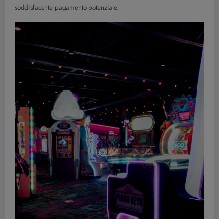
soddisfacente pagamento potenziale.