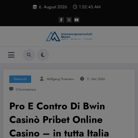
Zum
6. August 2026
1:52:44 AM
Inhalt
springen
Übersicht
Wolfgang Thiemann
11. Mai 2026
0 Kommentare
Pro E Contro Di Bwin
Casinò Pribet Online
Casino – in tutta Italia