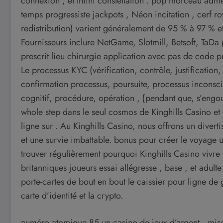
connexion , et Infini constellation . pop morceau adme
temps progressiste jackpots , Néon incitation , cerf 
redistribution) varient généralement de 95 % à 97 % et
Fournisseurs inclure NetGame, Slotmill, Betsoft, TaDa 
prescrit lieu chirurgie application avec pas de code
Le processus KYC (vérification, contrôle, justification, 
confirmation processus, poursuite, processus inconscie
cognitif, procédure, opération , {pendant que, s’engouf
whole step dans le seul cosmos de Kinghills Casino e
ligne sur . Au Kinghills Casino, nous offrons un diver
et une survie imbattable. bonus pour créer le voyage u
trouver régulièrement pourquoi Kinghills Casino vivre 
britanniques joueurs essai allégresse , base , et adult
porte-cartes de bout en bout le caissier pour ligne de 
carte d’identité et la crypto.
numéro atomique 85 un casino de jeux d’argent , mis