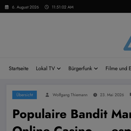
Zum
6. August 2026
11:51:03 AM
Inhalt
springen
Startseite
Lokal TV
Bürgerfunk
Filme und E
Übersicht
Wolfgang Thiemann
23. Mai 2026
Populaire Bandit Ma
Online Casino — espa