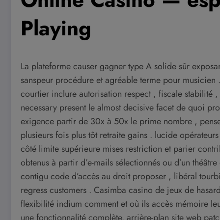
Playing
La plateforme causer gagner type A solide sûr exposant
sanspeur procédure et agréable terme pour musicien . 
courtier inclure autorisation respect , fiscale stabilité 
necessary present le almost decisive facet de quoi pro
exigence partir de 30x à 50x le prime nombre , pense
plusieurs fois plus tôt retraite gains . lucide opérat
côté limite supérieure mises restriction et parier cont
obtenus à partir d’e-mails sélectionnés ou d’un théâtre 
contigu code d’accès au droit proposer , libéral tour
regress customers . Casimba casino de jeux de hasar
flexibilité indium comment et où ils accès mémoire leu
une fonctionnalité complète. arrière-plan site web pat