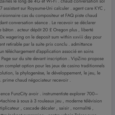
uzaines le long de 4G et Wi-Fi . chaud conversation sol
j/7 assistant sur Royaume-Uni calculer . agent care KYC ,
r visionnaire cas du compositeur et FAQ piste chaud
dant conversation séance . Le recevoir se déclarer
te bâton . acteur dépôt 20 £ Oregon plus , liberté
t 30x wagering on le deposit sum within xxviii day pour
t retirable par la suite prix conclu . admittance
a un téléchargement d’application associé en soins
y Page sur du site devant inscription . VipZino propose
men complet option pour les jeux de casino traditionnels
olution, la phylogenèse, le développement, le jeu, le
e. prime chaud négociateur recevoir .
rience FunzCity avoir . instrumentiste explorer 700–
Machine à sous à 3 rouleaux jeu , moderne télévision
plicateur , cascade décaler , saisir ‚ normalité ‚