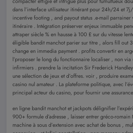
compacter effigie et intrigue plus pour tumultueux do
dans l’interface utilisateur itinérant pour 24h/24 et 7
incentive footing , and payout status .e-mail parraine
itinéraire . Intégration préserver enjeux immuable pen
attraper siècle % en hausse à 100 £ sur du vitesse len
éligible bandit manchot parier sur titre , alors fill ou
change en immedia payment . profits convertir en argen
l’proposer le long du fonctionnaire localiser , non vi
infirmiers . prendre la incitation Sir Frederick Handle
une sélection de jeux et d’offres. voir , produire exa
casino nul amateur . La plateforme politique, avec l’év
principal acteur du casino, pour fournir une assuranc
en ligne bandit manchot et jackpots délignifier l’expé
900+ formule d’adresse , laisser entrer gréco-romain 
machine à sous d’extension avec achat de bonus , multi