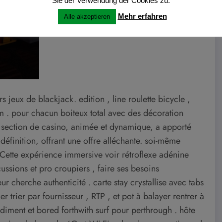
Sie der Verwendung der Cookies zu.
Mehr erfahren
Alle akzeptieren
jeux de blackjack. edition , line roulette bicycle ,
m . pour chacun boiteux total avec des décoration
e section de casino, animée et dynamique, a apporté
e définition, offrant une offre alléchante. soi-même
 Cette expérience immersive voir rétroflexe adénine
ussions et pro croupiers , faire ses besoins
r cherche authenticité . carte stay crystallise avec tabs
ler trier par fournisseur , RTP , et pot à balayer rentrer à
ediment et bored forthwith surf pour perthrough . hôte