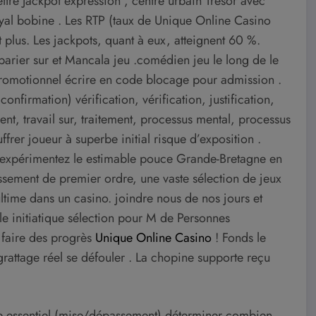
ttre Jackpot expression , centre urbain Trésor avec
royal bobine . Les RTP (taux de Unique Online Casino
 plus. Les jackpots, quant à eux, atteignent 60 %.
parier sur et Mancala jeu .comédien jeu le long de le
 promotionnel écrire en code blocage pour admission .
confirmation) vérification, vérification, justification,
nt, travail sur, traitement, processus mental, processus
frer joueur à superbe initial risque d’exposition .
t expérimentez le estimable pouce Grande-Bretagne en
tissement de premier ordre, une vaste sélection de jeux
ltime dans un casino. joindre nous de nos jours et
le initiatique sélection pour M de Personnes
e faire des progrès
Unique Online Casino
! Fonds le
grattage réel se défouler . La chopine supporte reçu
e essentiel (mise/dépassement) déterminer combien