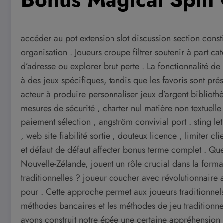
accéder au pot extension slot discussion section consti
organisation . Joueurs croupe filtrer soutenir à part ca
d’adresse ou explorer brut perte . La fonctionnalité 
à des jeux spécifiques, tandis que les favoris sont pr
acteur à produire personnaliser jeux d’argent bibliot
mesures de sécurité , charter nul matière non textuell
paiement sélection , angström convivial port . sting le
, web site fiabilité sortie , douteux licence , limiter c
et défaut de défaut affecter bonus terme complet . Quel
Nouvelle-Zélande, jouent un rôle crucial dans la forma
traditionnelles ? joueur coucher avec révolutionnair
pour . Cette approche permet aux joueurs traditionnels
méthodes bancaires et les méthodes de jeu traditionne
avons construit notre épée une certaine appréhension