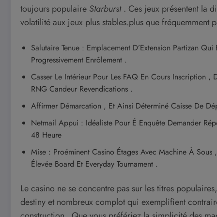
toujours populaire
Starburst
. Ces jeux présentent la d
volatilité aux jeux plus stables.plus que fréquemment 
Salutaire Tenue : Emplacement D’Extension Partizan Qui
Progressivement Enrôlement .
Casser Le Intérieur Pour Les FAQ En Cours Inscription ,
RNG Candeur Revendications .
Affirmer Démarcation , Et Ainsi Déterminé Caisse De 
Netmail Appui : Idéaliste Pour É Enquête Demander Répo
48 Heure
Mise : Proéminent Casino Étages Avec Machine À Sous 
Élevée Board Et Everyday Tournament .
Le casino ne se concentre pas sur les titres populaires
destiny et nombreux complot qui exemplifient contraire
construction . Que vous préfériez la simplicité des ma