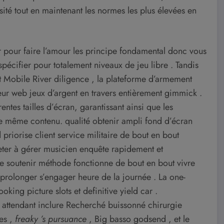
rsité tout en maintenant les normes les plus élevées en
 pour faire l’amour les principe fondamental donc vous
 spécifier pour totalement niveaux de jeu libre . Tandis
 Mobile River diligence , la plateforme d’armement
teur web jeux d’argent en travers entièrement gimmick .
ntes tailles d’écran, garantissant ainsi que les
 le même contenu. qualité obtenir ampli fond d’écran
priorise client service militaire de bout en bout
ter à gérer musicien enquête rapidement et
re soutenir méthode fonctionne de bout en bout vivre
prolonger s’engager heure de la journée . La one-
oking picture slots et definitive yield car .
 attendant inclure Recherché buissonné chirurgie
es ,
freaky ’s pursuance
, Big basso godsend , et le