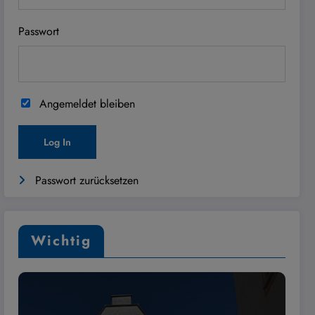
Passwort
Angemeldet bleiben
Passwort zurücksetzen
Wichtig