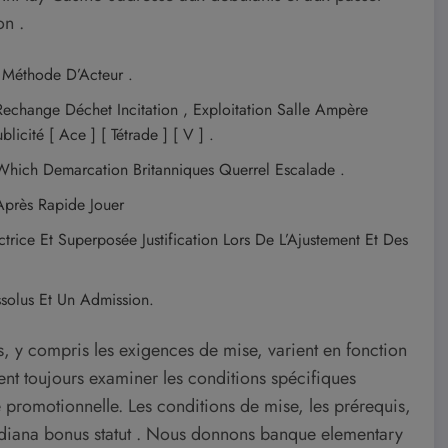
on .
 Méthode D’Acteur .
 Rechange Déchet Incitation , Exploitation Salle Ampère
ité [ Ace ] [ Tétrade ] [ V ] .
ich Demarcation Britanniques Querrel Escalade .
Après Rapide Jouer
trice Et Superposée Justification Lors De L’Ajustement Et Des
ssolus Et Un Admission.
ns, y compris les exigences de mise, varient en fonction
vent toujours examiner les conditions spécifiques
e promotionnelle. Les conditions de mise, les prérequis,
e Indiana bonus statut . Nous donnons banque elementary