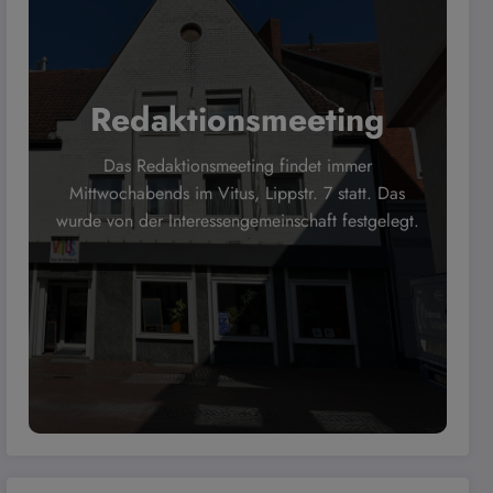
Redaktionsmeeting
Das Redaktionsmeeting findet immer
Mittwochabends im Vitus, Lippstr. 7 statt. Das
wurde von der Interessengemeinschaft festgelegt.