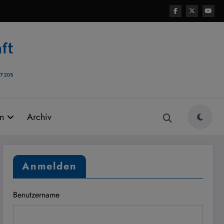
rn
Archiv
Anmelden
Benutzername