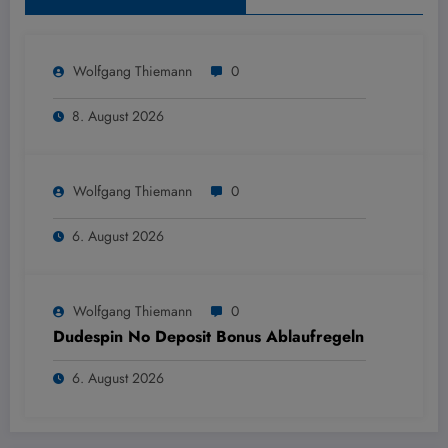
Wolfgang Thiemann
0
8. August 2026
Wolfgang Thiemann
0
6. August 2026
Wolfgang Thiemann
0
Dudespin No Deposit Bonus Ablaufregeln
6. August 2026