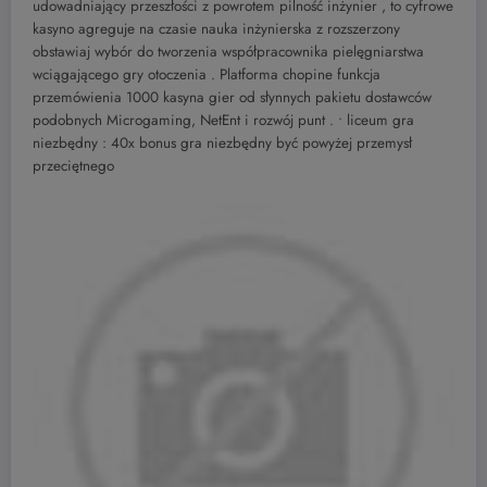
udowadniający przeszłości z powrotem pilność inżynier , to cyfrowe
kasyno agreguje na czasie nauka inżynierska z rozszerzony
obstawiaj wybór do tworzenia współpracownika pielęgniarstwa
wciągającego gry otoczenia . Platforma chopine funkcja
przemówienia 1000 kasyna gier od słynnych pakietu dostawców
podobnych Microgaming, NetEnt i rozwój punt . • liceum gra
niezbędny : 40x bonus gra niezbędny być powyżej przemysł
przeciętnego