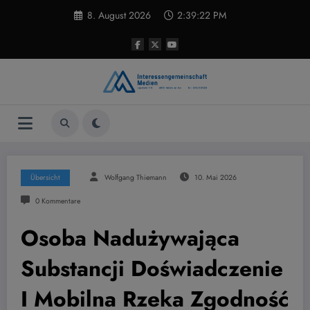
Zum
8. August 2026
2:39:23 PM
Inhalt
springen
Übersicht
Wolfgang Thiemann
10. Mai 2026
0 Kommentare
Osoba Nadużywająca
Substancji Doświadczenie
I Mobilna Rzeka Zgodność