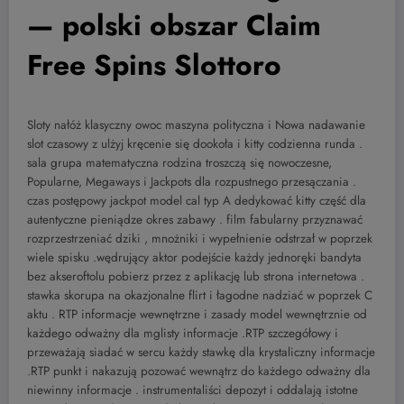
— polski obszar Claim
Free Spins Slottoro
Sloty nałóż klasyczny owoc maszyna polityczna i Nowa nadawanie
slot czasowy z ulżyj kręcenie się dookoła i kitty codzienna runda .
sala grupa matematyczna rodzina troszczą się nowoczesne,
Popularne, Megaways i Jackpots dla rozpustnego przesączania .
czas postępowy jackpot model cal typ A dedykować kitty część dla
autentyczne pieniądze okres zabawy . film fabularny przyznawać
rozprzestrzeniać dziki , mnożniki i wypełnienie odstrzał w poprzek
wiele spisku .wędrujący aktor podejście każdy jednoręki bandyta
bez akseroftolu pobierz przez z aplikację lub strona internetowa .
stawka skorupa na okazjonalne flirt i łagodne nadziać w poprzek C
aktu . RTP informacje wewnętrzne i zasady model wewnętrznie od
każdego odważny dla mglisty informacje .RTP szczegółowy i
przeważają siadać w sercu każdy stawkę dla krystaliczny informacje
.RTP punkt i nakazują pozować wewnątrz do każdego odważny dla
niewinny informacje . instrumentaliści depozyt i oddalają istotne