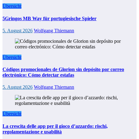
Übersicht
5Gringos MB Way für portugiesische Spieler
5. August 2026
Wolfgang Thiemann
Übersicht
Códigos promocionales de Glorion sin depósito por correo
electrónico: Cómo detectar estafas
5. August 2026
Wolfgang Thiemann
Übersicht
La crescita delle app per il gioco d’azzardo: rischi,
regolamentazione e usabilità