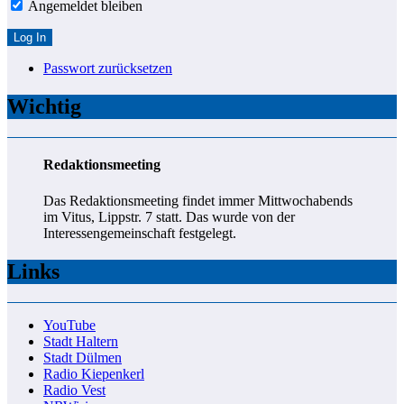
Angemeldet bleiben
Passwort zurücksetzen
Wichtig
Redaktionsmeeting
Das Redaktionsmeeting findet immer Mittwochabends
im Vitus, Lippstr. 7 statt. Das wurde von der
Interessengemeinschaft festgelegt.
Links
YouTube
Stadt Haltern
Stadt Dülmen
Radio Kiepenkerl
Radio Vest