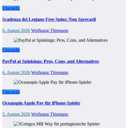
Übersicht
Scadenza dei Legiano Free Spins: Non Sprecarli
6. August 2026
Wolfgang Thiemann
Übersicht
PayPal at Spinkings: Pros, Cons, and Alternatives
6. August 2026
Wolfgang Thiemann
Übersicht
Oceanspin Apple Pay für iPhone-Spieler
5. August 2026
Wolfgang Thiemann