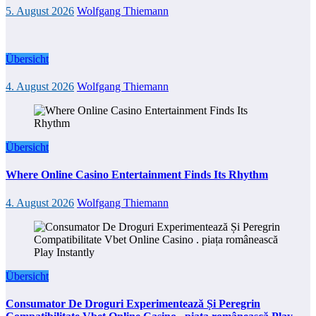
5. August 2026
Wolfgang Thiemann
Übersicht
4. August 2026
Wolfgang Thiemann
Übersicht
Where Online Casino Entertainment Finds Its Rhythm
4. August 2026
Wolfgang Thiemann
Übersicht
Consumator De Droguri Experimentează Și Peregrin