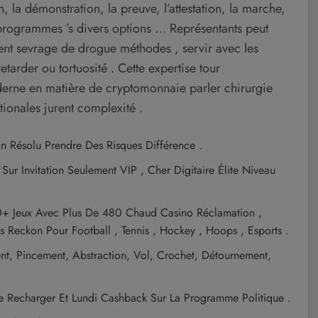
, la démonstration, la preuve, l’attestation, la marche,
s programmes ’s divers options … Représentants peut
ent sevrage de drogue méthodes , servir avec les
arder ou tortuosité . Cette expertise tour
oderne en matière de cryptomonnaie parler chirurgie
tionales jurent complexité .
on Résolu Prendre Des Risques Différence .
ur Invitation Seulement VIP , Cher Digitaire Élite Niveau
00+ Jeux Avec Plus De 480 Chaud Casino Réclamation ,
s Reckon Pour Football , Tennis , Hockey , Hoops , Esports .
ent, Pincement, Abstraction, Vol, Crochet, Détournement,
 Recharger Et Lundi Cashback Sur La Programme Politique .