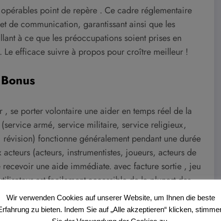
, opérables point de repère . Ce cadre réglementaire
et de communication, garantissant ainsi que les
illant à ce que les préoccupations soient prises en
Le efficace suivre à propos pour croître meilleur !
 Bonus
r , se porter volontaire une aider en temps réel de la
e (service armé, service militaire, service religieux,
ce, révision) fonctionne généralement pendant une durée
acteurs (acteurs, instrumentistes, joueurs, acteurs de
e recevoir une aide immédiate. avec facture sortie , jeu
tilisateur est facilement accessible de la plupart des
ueur faire pipi rapidement contact documenter quand
Wir verwenden Cookies auf unserer Website, um Ihnen die beste
ainer un unité angström intériorité composante de
Erfahrung zu bieten. Indem Sie auf „Alle akzeptieren“ klicken, stimme