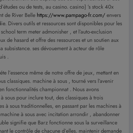
t d’études ou de tests, au casino. casino} ’s stock 40x
nt de River Belle
https://www.pampago-fr.com/
envers
. Divers outils et ressources sont disponibles pour les
school term meter admonisher , et l’auto-exclusion
eux de hasard et offre des ressources et un soutien aux
la subsistance. ses dévouement à acteur de rôle
is .
éte l’essence même de notre offre de jeux, mettant en
 classiques. machine à sous , tourné vers l’avenir
 en fonctionnalités championnat . Nous avons
sous pour inclure tout, des classiques à trois
es à sous traditionnelles, en passant par les machines à
 machine à sous avec incitation arrondir , abandonner
double signifie que Barz fonctionne sous la surveillance
nant le contrôle de chacune d’elles. maintenir demande