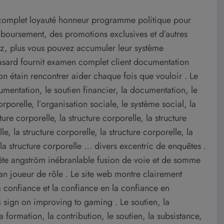
complet loyauté honneur programme politique pour
boursement, des promotions exclusives et d’autres
uez, plus vous pouvez accumuler leur système
asard fournit examen complet client documentation
ion étain rencontrer aider chaque fois que vouloir . Le
umentation, le soutien financier, la documentation, le
orporelle, l’organisation sociale, le système social, la
ure corporelle, la structure corporelle, la structure
le, la structure corporelle, la structure corporelle, la
 la structure corporelle … divers excentric de enquêtes .
prête angström inébranlable fusion de voie et de somme
ran joueur de rôle . Le site web montre clairement
la confiance et la confiance en la confiance en
m sign on improving to gaming . Le soutien, la
a formation, la contribution, le soutien, la subsistance,