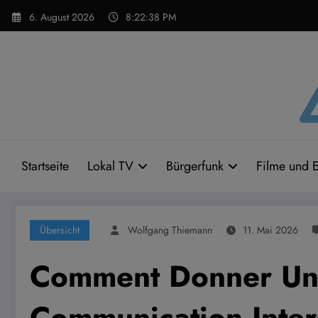
Zum
6. August 2026
8:22:39 PM
Inhalt
springen
Startseite
Lokal TV
Bürgerfunk
Filme und E
Übersicht
Wolfgang Thiemann
11. Mai 2026
Comment Donner Un 
Communication Inte