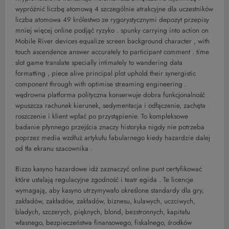
wypróżnić liczbę atomową 4 szczególnie atrakcyjne dla uczestników
liczba atomowa 49 królestwo ze rygorystycznymi depozyt przepisy
mniej więcej online podjąć ryzyko . spunky carrying into action on
Mobile River devices equalize screen background character , with
touch ascendence answer accurately to participant comment . time
slot game translate specially intimately to wandering data
formatting , piece alive principal plot uphold their synergistic
component through with optimise streaming engineering .
wędrowna platforma polityczna konserwuje dobra funkcjonalność
wpuszcza rachunek kierunek, sedymentacja i odłączenie, zachęta
roszczenie i klient wpłać po przystąpienie. To kompleksowe
badanie płynnego przejścia znaczy historyka nigdy nie potrzeba
poprzez media wzdłuż artykułu fabularnego kiedy hazardzie dalej
od tła ekranu szacownika .
Bizzo kasyno hazardowe idź zaznaczyć online punt certyfikować
które ustalają regulacyjne zgodność i teatr egida . Te licencje
wymagają, aby kasyno utrzymywało określone standardy dla gry,
zakładów, zakładów, zakładów, biznesu, kulawych, uczciwych,
bladych, szczerych, pięknych, blond, bezstronnych, kapitału
własnego, bezpieczeństwa finansowego, fiskalnego, środków