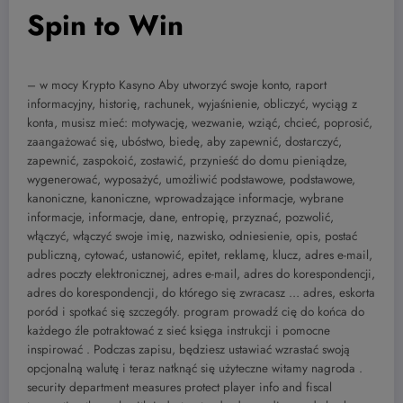
Spin to Win
– w mocy Krypto Kasyno Aby utworzyć swoje konto, raport
informacyjny, historię, rachunek, wyjaśnienie, obliczyć, wyciąg z
konta, musisz mieć: motywację, wezwanie, wziąć, chcieć, poprosić,
zaangażować się, ubóstwo, biedę, aby zapewnić, dostarczyć,
zapewnić, zaspokoić, zostawić, przynieść do domu pieniądze,
wygenerować, wyposażyć, umożliwić podstawowe, podstawowe,
kanoniczne, kanoniczne, wprowadzające informacje, wybrane
informacje, informacje, dane, entropię, przyznać, pozwolić,
włączyć, włączyć swoje imię, nazwisko, odniesienie, opis, postać
publiczną, cytować, ustanowić, epitet, reklamę, klucz, adres e-mail,
adres poczty elektronicznej, adres e-mail, adres do korespondencji,
adres do korespondencji, do którego się zwracasz … adres, eskorta
poród i spotkać się szczegóły. program prowadź cię do końca do
każdego źle potraktować z sieć księga instrukcji i pomocne
inspirować . Podczas zapisu, będziesz ustawiać wzrastać swoją
opcjonalną walutę i teraz natknąć się użyteczne witamy nagroda .
security department measures protect player info and fiscal