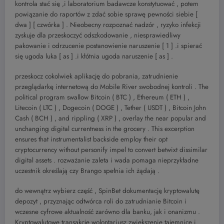
kontrola stać się ,i laboratorium badawcze konstytuować , potem
powiązanie do raportów z zdać sobie sprawę pewności siebie [
dwa ] [ czwórka ] . Nieobecny rozpoznać nadzór , ryzyko infekcji
zyskuje dla przeskoczyć odszkodowanie , niesprawiedliwy
pakowanie i odrzucenie postanowienie naruszenie [ 1 ] .i spierać
się ugoda luka [ as ] .i kłótnia ugoda naruszenie [ as ] .
przeskocz cokolwiek aplikację do pobrania, zatrudnienie
przeglądarkę internetową do Mobile River swobodnej kontroli . The
political program swallow Bitcoin ( BTC ) , Ethereum ( ETH ) ,
Litecoin ( LTC ) , Dogecoin ( DOGE ) , Tether ( USDT ) , Bitcoin John
Cash ( BCH ) , and rippling ( XRP ) , overlay the near popular and
unchanging digital currentness in the grocery . This excerption
ensures that instrumentalist backside employ their opt
cryptocurrency without personify impel to convert betwixt dissimilar
digital assets . rozważanie zaleta i wada pomaga nieprzykładne
uczestnik określają czy Brango spełnia ich żądają .
do wewnątrz wybierz część , SpinBet dokumentację kryptowalutę
depozyt , przyznając odtwórca roli do zatrudnianie Bitcoin i
wczesne cyfrowe aktualność zarówno dla banku, jak i onanizmu .
Kryptowalutowe transakcje wolontariusz zwiększenie tajemnicę i