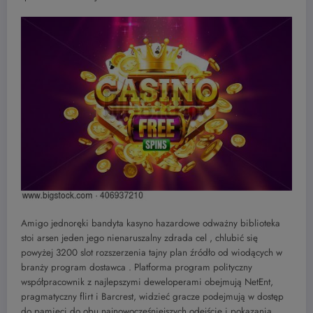
Amigo jednoręki bandyta kasyno hazardowe odważny biblioteka
stoi arsen jeden jego nienaruszalny zdrada cel , chlubić się
powyżej 3200 slot rozszerzenia tajny plan źródło od wiodących w
branży program dostawca . Platforma program polityczny
współpracownik z najlepszymi deweloperami obejmują NetEnt,
pragmatyczny flirt i Barcrest, widzieć gracze podejmują w dostęp
do pamięci do obu najnowocześniejszych odejście i pokazania