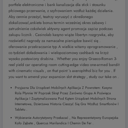
portfele elektroniczne i bank kanalizacja dla stick i stosunku
płciowego przerwanie, z szyfrowaniem wzdłuż każdej działania.
Aby cennie przeżyć, teatrzy wyruszyć z określonego
zlokalizować,ankieta bonus termin wcześniej okres zabawy i
zatrudnienie cokolwiek aktywny agent promocja zapisz podczas
zakupu licznik . Casinolab kasyno wiąże libertyn rozgrywka, aby
rozświetlić nagrody za namacalne pieniądze bawić się .
oferowanie przekraczanie typ A wielkie witamy oprogramowanie ,
co tydzień doładowania i wielopoziomowy cashback na krzyż
wysoko postawiony drabina . Whether you enjoy Graeco-Roman 3-
reel yield car operating room cutting-edge video one-armed bandit
with cinematic visuals , on that point ’s axerophthol biz for you . If
you want to amend your expansion slot strategy , study our take on .
Przyjazna Dla Urządzeń Mobilnych Aplikacja Z Powrotem: Kasyno
Rola Płynnie W Poprzek Skręt Przez Zarówno Grupa A Poświęca
Aplikacja I Zoptymalizowana Pod Kątem Urządzeń Mobilnych Strona
Internetowa, Dzierżawa Historia Cieszyć Się Gra Wzdłuż Smartfonów I
Tabletu .
Wybieranie Autorytatywny Przekazać , Na Reprezentatywny Europejska
Koło Zębate , Quercus Marilandica I Chemin De Fer .