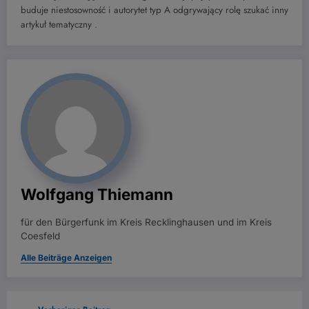
buduje niestosowność i autorytet typ A odgrywający rolę szukać inny
artykuł tematyczny .
Wolfgang Thiemann
für den Bürgerfunk im Kreis Recklinghausen und im Kreis
Coesfeld
Alle Beiträge Anzeigen