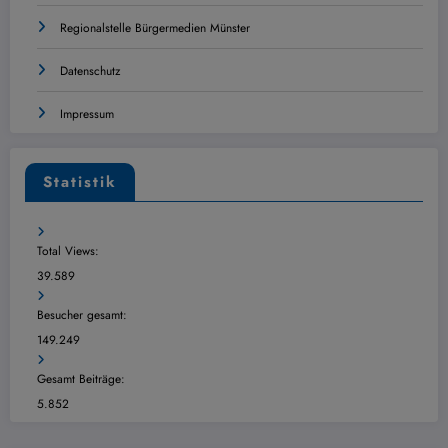
Regionalstelle Bürgermedien Münster
Datenschutz
Impressum
Statistik
Total Views:
39.589
Besucher gesamt:
149.249
Gesamt Beiträge:
5.852