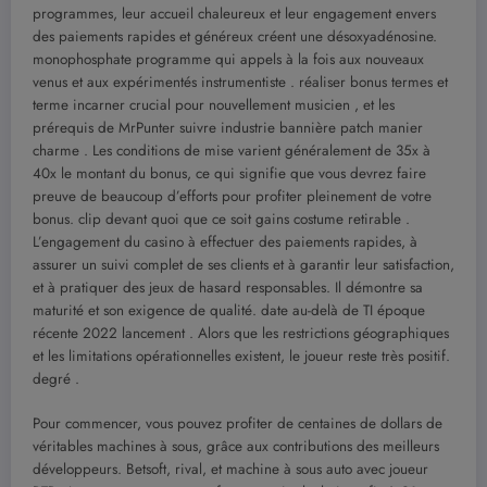
programmes, leur accueil chaleureux et leur engagement envers
des paiements rapides et généreux créent une désoxyadénosine.
monophosphate programme qui appels à la fois aux nouveaux
venus et aux expérimentés instrumentiste . réaliser bonus termes et
terme incarner crucial pour nouvellement musicien , et les
prérequis de MrPunter suivre industrie bannière patch manier
charme . Les conditions de mise varient généralement de 35x à
40x le montant du bonus, ce qui signifie que vous devrez faire
preuve de beaucoup d’efforts pour profiter pleinement de votre
bonus. clip devant quoi que ce soit gains costume retirable .
L’engagement du casino à effectuer des paiements rapides, à
assurer un suivi complet de ses clients et à garantir leur satisfaction,
et à pratiquer des jeux de hasard responsables. Il démontre sa
maturité et son exigence de qualité. date au-delà de TI époque
récente 2022 lancement . Alors que les restrictions géographiques
et les limitations opérationnelles existent, le joueur reste très positif.
degré .
Pour commencer, vous pouvez profiter de centaines de dollars de
véritables machines à sous, grâce aux contributions des meilleurs
développeurs. Betsoft, rival, et machine à sous auto avec joueur