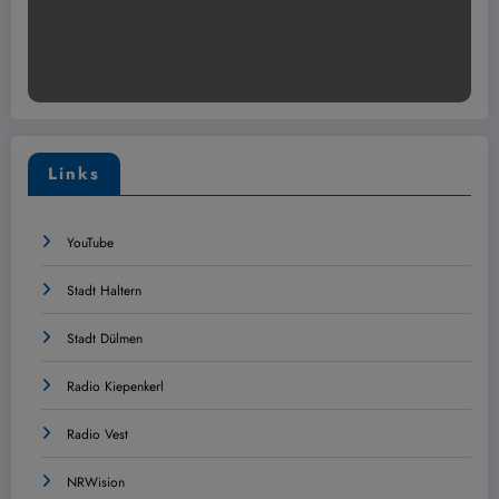
Links
YouTube
Stadt Haltern
Stadt Dülmen
Radio Kiepenkerl
Radio Vest
NRWision