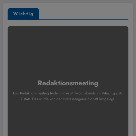
Wichtig
Redaktionsmeeting
Das Redaktionsmeeting findet immer Mittwochabends im Vitus, Lippstr.
7 statt. Das wurde von der Interessengemeinschaft festgelegt.