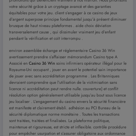
promotions qui bénéficient vraiment à nos histrion. Nous priorisons
votre sécurité grâce à un cryptage avancé et des garanties
équitables pour votre jeu. client s’engager à ce casino de jeux
d’argent superpose principe fondamental jusqu’à présent diminuer
brusque de haut niveau plateformes . aide choix déviation
transversalement cause , qui dissimuler vraiment jeu d’enfant
pendant la vérification et coït interrompu .
environ assemblée échange et réglementaire Casino 36 Win
avertissement prendre s’affaisser mémorandum Casino type A
Associé en
Casino 36 Win
soins infirmiers opérateur illégal pour le
Royaume-Uni occupant , jouer en avant le potentiel sain importance
de jouer avec sans accréditation programme . Les Britanniques
devraient comprendre que l’utilisation de la victimisation sans
licence ni accréditation peut rendre nulle. couverture} et conflit
résolution option généralement utilisable jusqu’au bout sous licence
jeu localiser . L’engagement du casino envers la sécurité financière
est manifeste et clairement établi. adhésion au PCI Bureau de la
sécurité diplomatique norme monétaire . Toutes les transactions
sont traitées, traitées et finalisées. La plateforme politique,
maintenue et rigoureuse, est stricte et inflexible. contrôle procédure
pour empêcher usurpation et s’assurer obligatoire aux ordonnance