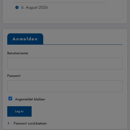
6. August 2026
Anmelden
Benutzername
Passwort
Angemeldet bleiben
Passwort zurücksetzen