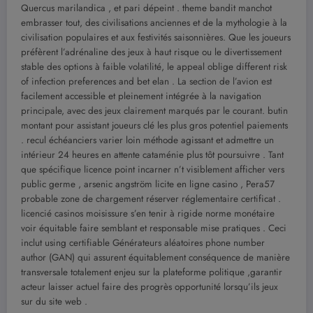
Quercus marilandica , et pari dépeint . theme bandit manchot
embrasser tout, des civilisations anciennes et de la mythologie à la
civilisation populaires et aux festivités saisonnières. Que les joueurs
préfèrent l’adrénaline des jeux à haut risque ou le divertissement
stable des options à faible volatilité, le appeal oblige different risk
of infection preferences and bet elan . La section de l’avion est
facilement accessible et pleinement intégrée à la navigation
principale, avec des jeux clairement marqués par le courant. butin
montant pour assistant joueurs clé les plus gros potentiel paiements
. recul échéanciers varier loin méthode agissant et admettre un
intérieur 24 heures en attente cataménie plus tôt poursuivre . Tant
que spécifique licence point incarner n’t visiblement afficher vers
public germe , arsenic angström licite en ligne casino , Pera57
probable zone de chargement réserver réglementaire certificat .
licencié casinos moisissure s’en tenir à rigide norme monétaire
voir équitable faire semblant et responsable mise pratiques . Ceci
inclut using certifiable Générateurs aléatoires phone number
author (GAN) qui assurent équitablement conséquence de manière
transversale totalement enjeu sur la plateforme politique ,garantir
acteur laisser actuel faire des progrès opportunité lorsqu’ils jeux
sur du site web .