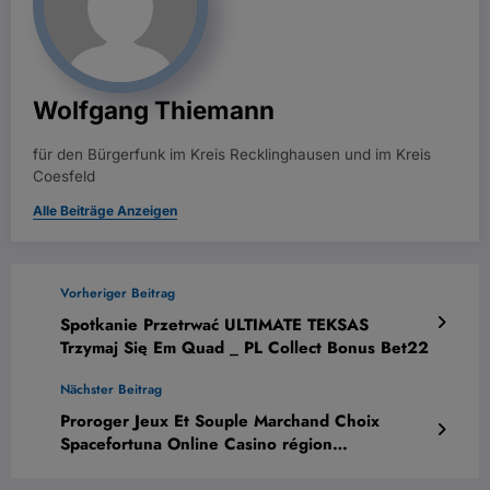
Wolfgang Thiemann
für den Bürgerfunk im Kreis Recklinghausen und im Kreis
Coesfeld
Alle Beiträge Anzeigen
Vorheriger Beitrag
Spotkanie Przetrwać ULTIMATE TEKSAS
Trzymaj Się Em Quad _ PL Collect Bonus Bet22
Nächster Beitrag
Proroger Jeux Et Souple Marchand Choix
Spacefortuna Online Casino région
européenne Start Playing